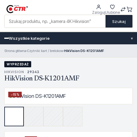
Zaloguj
Ulubione
Szukaj
Wszystkie kategorie
▾
Strona główna
›
Czytniki kart / brelokow
›
HikVision DS-K1201AMF
WYPRZEDAŻ
HIKVISION ·
29343
HikVision DS-K1201AMF
−
15
%