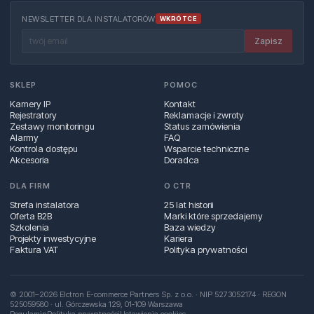
NEWSLETTER DLA INSTALATORÓW
WKRÓTCE
Zapisz
SKLEP
POMOC
Kamery IP
Kontakt
Rejestratory
Reklamacje i zwroty
Zestawy monitoringu
Status zamówienia
Alarmy
FAQ
Kontrola dostępu
Wsparcie techniczne
Akcesoria
Doradca
DLA FIRM
O CTR
Strefa instalatora
25 lat historii
Oferta B2B
Marki które sprzedajemy
Szkolenia
Baza wiedzy
Projekty inwestycyjne
Kariera
Faktura VAT
Polityka prywatności
© 2001–2026 Elctron E-commerce Partners Sp. z o.o. · NIP 5273052174 · REGON
525059580 · ul. Górczewska 129, 01‑109 Warszawa