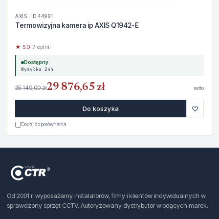
AXIS · ID 44991
Termowizyjna kamera ip AXIS Q1942-E
★ 5.0
· 7 opinii
Dostępny
Wysyłka 24h
29 876,65 zł
35 149,00 zł
netto
♡
Do koszyka
Dodaj do porównania
Od 2001 r. wyposażamy instalatorów, firmy i klientów indywidualnych w
sprawdzony sprzęt CCTV. Autoryzowany dystrybutor wiodących marek.