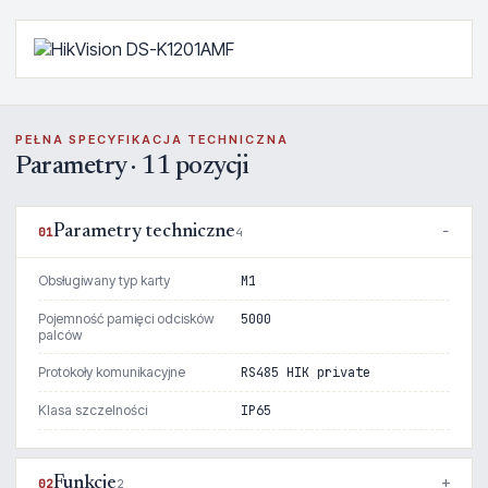
PEŁNA SPECYFIKACJA TECHNICZNA
Parametry · 11 pozycji
Parametry techniczne
01
4
Obsługiwany typ karty
M1
Pojemność pamięci odcisków
5000
palców
Protokoły komunikacyjne
RS485 HIK private
Klasa szczelności
IP65
Funkcje
02
2