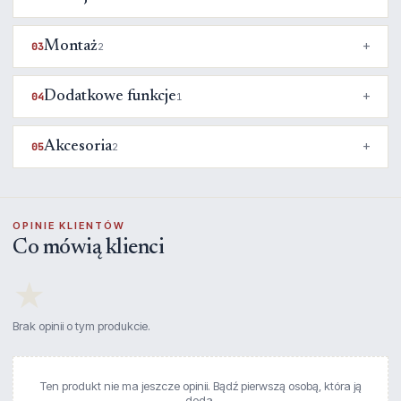
Montaż
03
2
Dodatkowe funkcje
04
1
Akcesoria
05
2
OPINIE KLIENTÓW
Co mówią klienci
★
Brak opinii o tym produkcie.
Ten produkt nie ma jeszcze opinii. Bądź pierwszą osobą, która ją
doda.