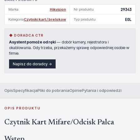
Marka
Hikvision
Nr produktu
29343
Kategoria
Czytniki kart / brelokow
Typ produktu
EOL
◆ DORADCA CTR
Asystent pomoże od ręki
— dobór kamery, rejestratora i
okablowania. Gdy trzeba, przekażemy sprawę odpowiedniej osobie w
firmie.
Napisz do doradcy →
Opis
Specyfikacja
Pliki do pobrania
Opinie
Pytania i odpowiedzi
OPIS PRODUKTU
Czytnik Kart Mifare/Odcisk Palca
Wstęp