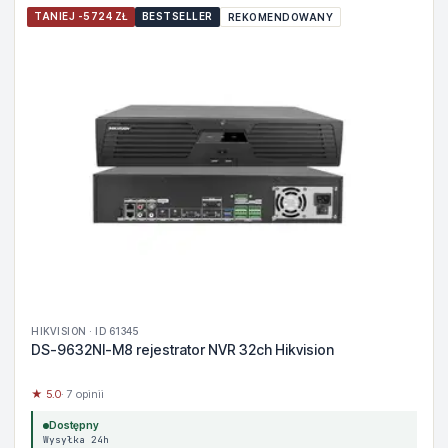
TANIEJ -5724 ZŁ
BESTSELLER
REKOMENDOWANY
HIKVISION · ID 61345
DS-9632NI-M8 rejestrator NVR 32ch Hikvision
★ 5.0
· 7 opinii
Dostępny
Wysyłka 24h