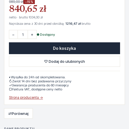
989,00 zł
−15%
840,65 zł
netto · brutto 1034,00 zł
Najniższa cena z 30 dni przed obniżką:
1216,47 zł
brutto
−
+
● Dostępny
Do koszyka
♡ Dodaj do ulubionych
◐
Wysyłka do 24h od skompletowania.
↻
Zwrot 14 dni bez podawania przyczyny
✓
Gwarancja producenta do 60 miesięcy
▢
Faktura VAT, dostępne ceny netto
Strona producenta →
⇄
Porównaj
DANE PRODUKTU