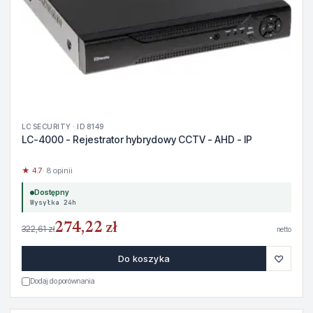
LC SECURITY · ID 8149
LC-4000 - Rejestrator hybrydowy CCTV - AHD - IP
★ 4.7
· 8 opinii
Dostępny
Wysyłka 24h
274,22 zł
322,61 zł
netto
♡
Do koszyka
Dodaj do porównania