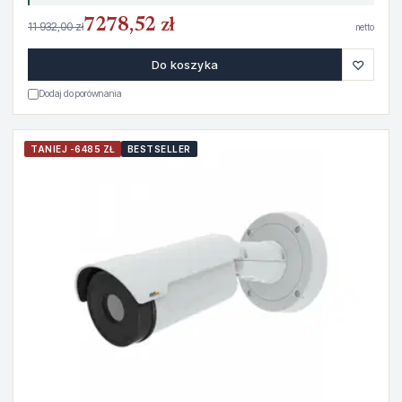
7278,52 zł
11 932,00 zł
netto
♡
Do koszyka
Dodaj do porównania
TANIEJ -6485 ZŁ
BESTSELLER