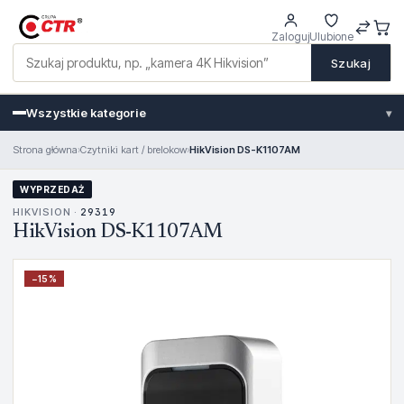
Zaloguj
Ulubione
Szukaj
Wszystkie kategorie
▾
Strona główna
›
Czytniki kart / brelokow
›
HikVision DS-K1107AM
WYPRZEDAŻ
HIKVISION ·
29319
HikVision DS-K1107AM
−
15
%