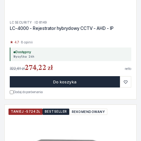
LC SECURITY · ID 8149
LC-4000 - Rejestrator hybrydowy CCTV - AHD - IP
★ 4.7
· 8 opinii
Dostępny
Wysyłka 24h
274,22 zł
322,61 zł
netto
♡
Do koszyka
Dodaj do porównania
TANIEJ -5724 ZŁ
BESTSELLER
REKOMENDOWANY