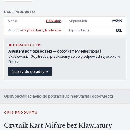
DANE PRODUKTU
Marka
Hikvision
Nr produktu
29319
Kategoria
Czytniki kart / brelokow
Typ produktu
EOL
◆ DORADCA CTR
Asystent pomoże od ręki
— dobór kamery, rejestratora i
okablowania. Gdy trzeba, przekażemy sprawę odpowiedniej osobie w
firmie.
Napisz do doradcy →
Opis
Specyfikacja
Pliki do pobrania
Opinie
Pytania i odpowiedzi
OPIS PRODUKTU
Czytnik Kart Mifare bez Klawiatury