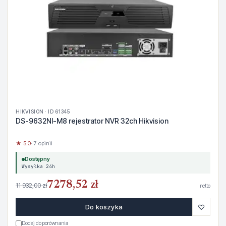
HIKVISION · ID 61345
DS-9632NI-M8 rejestrator NVR 32ch Hikvision
★ 5.0
· 7 opinii
Dostępny
Wysyłka 24h
7278,52 zł
11 932,00 zł
netto
♡
Do koszyka
Dodaj do porównania