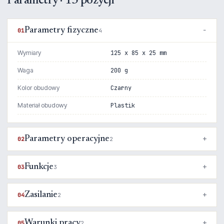
Parametry · 15 pozycji
Parametry fizyczne
01
4
Wymiary
125 x 85 x 25 mm
Waga
200 g
Kolor obudowy
Czarny
Materiał obudowy
Plastik
Parametry operacyjne
02
2
Funkcje
03
3
Zasilanie
04
2
Warunki pracy
05
2