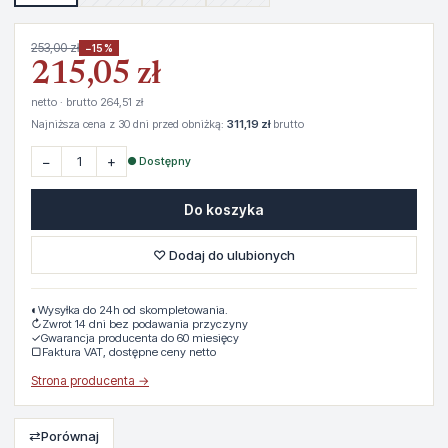
253,00 zł
−15%
215,05 zł
netto · brutto 264,51 zł
Najniższa cena z 30 dni przed obniżką:
311,19 zł
brutto
−
+
● Dostępny
Do koszyka
♡ Dodaj do ulubionych
◐
Wysyłka do 24h od skompletowania.
↻
Zwrot 14 dni bez podawania przyczyny
✓
Gwarancja producenta do 60 miesięcy
▢
Faktura VAT, dostępne ceny netto
Strona producenta →
⇄
Porównaj