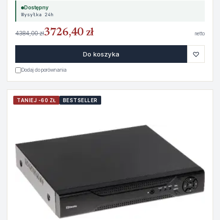
Dostępny
Wysyłka 24h
3726,40 zł
4384,00 zł
netto
♡
Do koszyka
Dodaj do porównania
TANIEJ -60 ZŁ
BESTSELLER