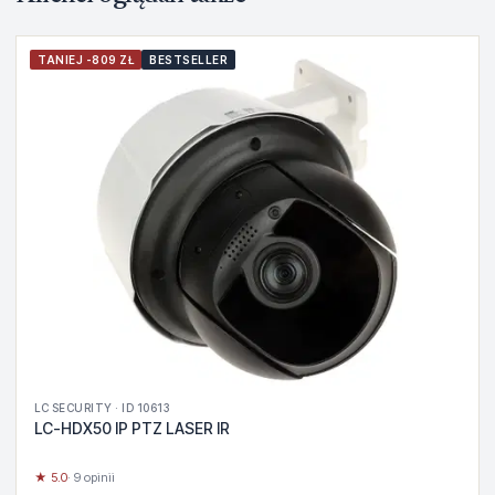
TANIEJ -809 ZŁ
BESTSELLER
LC SECURITY · ID 10613
LC-HDX50 IP PTZ LASER IR
★ 5.0
· 9 opinii