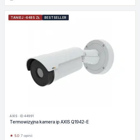
TANIEJ -6485 ZŁ
BESTSELLER
AXIS · ID 44991
Termowizyjna kamera ip AXIS Q1942-E
★ 5.0
· 7 opinii