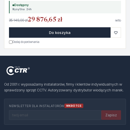
Dostępny
Wysyłka 24h
29 876,65 zł
35 149,00 zł
netto
♡
Do koszyka
Dodaj do porównania
Od 2001 r. wyposażamy instalatorów, firmy i klientów indywidualnych w
sprawdzony sprzęt CCTV. Autoryzowany dystrybutor wiodących marek.
NEWSLETTER DLA INSTALATORÓW
WKRÓTCE
Zapisz