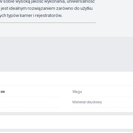
 w sobie wysoką jakość wykonania, uniwersalność
jest idealnym rozwiązaniem zarówno do użytku
ch typów kamer i rejestratorów.
 mm
Waga
Materiał obudowy