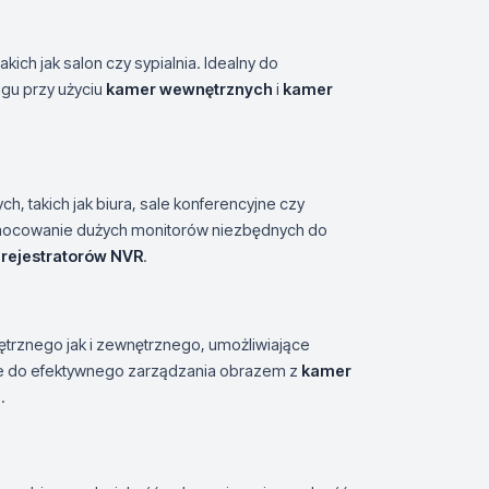
ch jak salon czy sypialnia. Idealny do
gu przy użyciu
kamer wewnętrznych
i
kamer
 takich jak biura, sale konferencyjne czy
amocowanie dużych monitorów niezbędnych do
z
rejestratorów NVR
.
trznego jak i zewnętrznego, umożliwiające
dne do efektywnego zarządzania obrazem z
kamer
e
.