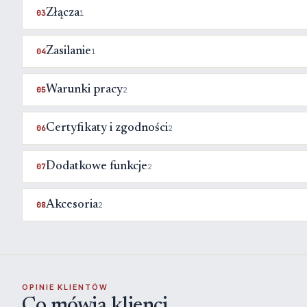
Złącza
03
1
Zasilanie
04
1
Warunki pracy
05
2
Certyfikaty i zgodności
06
2
Dodatkowe funkcje
07
2
Akcesoria
08
2
OPINIE KLIENTÓW
Co mówią klienci