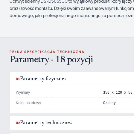
Uchwyt ścienny DS-D5065UC to wyjątkowy produkt, który łączy
oraz łatwość montażu. Dzięki swoim zaawansowanym funkcjom 
domowego, jak i profesjonalnego monitoringu za pomocą różny
PEŁNA SPECYFIKACJA TECHNICZNA
Parametry · 18 pozycji
Parametry fizyczne
01
4
Wymiary
150 x 120 x 50
Kolor obudowy
Czarny
Parametry techniczne
02
4