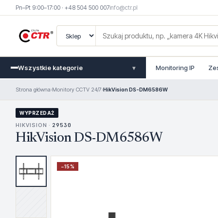
Pn–Pt 9:00–17:00 · +48 504 500 007
info@ctr.pl
Wszystkie kategorie
Monitoring IP
Ze
▾
Strona główna
›
Monitory CCTV 24/7
›
HikVision DS-DM6586W
WYPRZEDAŻ
HIKVISION ·
29530
HikVision DS-DM6586W
−
15
%