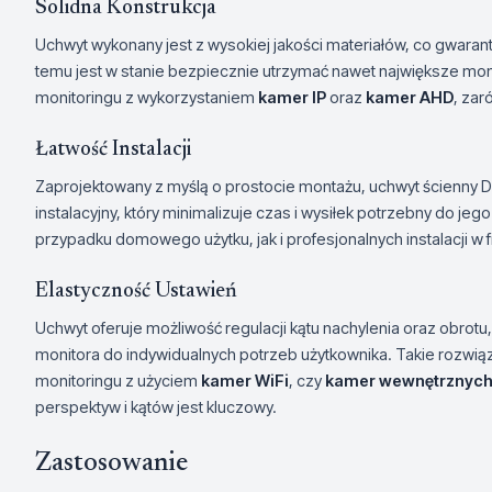
Solidna Konstrukcja
Uchwyt wykonany jest z wysokiej jakości materiałów, co gwaran
temu jest w stanie bezpiecznie utrzymać nawet największe moni
monitoringu z wykorzystaniem
kamer IP
oraz
kamer AHD
, zar
Łatwość Instalacji
Zaprojektowany z myślą o prostocie montażu, uchwyt ścienny 
instalacyjny, który minimalizuje czas i wysiłek potrzebny do je
przypadku domowego użytku, jak i profesjonalnych instalacji w 
Elastyczność Ustawień
Uchwyt oferuje możliwość regulacji kątu nachylenia oraz obrot
monitora do indywidualnych potrzeb użytkownika. Takie rozwią
monitoringu z użyciem
kamer WiFi
, czy
kamer wewnętrznych 
perspektyw i kątów jest kluczowy.
Zastosowanie