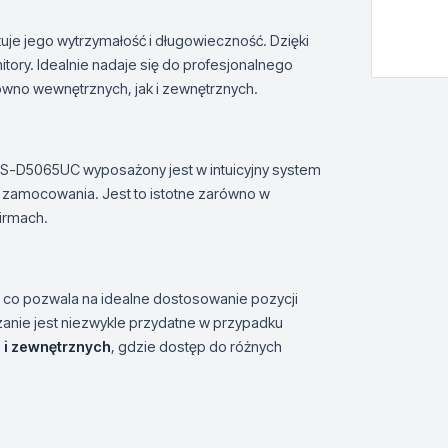
tuje jego wytrzymałość i długowieczność. Dzięki
tory. Idealnie nadaje się do profesjonalnego
ówno wewnętrznych, jak i zewnętrznych.
DS-D5065UC wyposażony jest w intuicyjny system
go zamocowania. Jest to istotne zarówno w
firmach.
u, co pozwala na idealne dostosowanie pozycji
zanie jest niezwykle przydatne w przypadku
i zewnętrznych
, gdzie dostęp do różnych