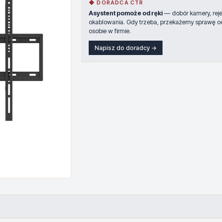
◆ DORADCA CTR
Asystent pomoże od ręki
— dobór kamery, rejes
okablowania. Gdy trzeba, przekażemy sprawę o
osobie w firmie.
Napisz do doradcy →