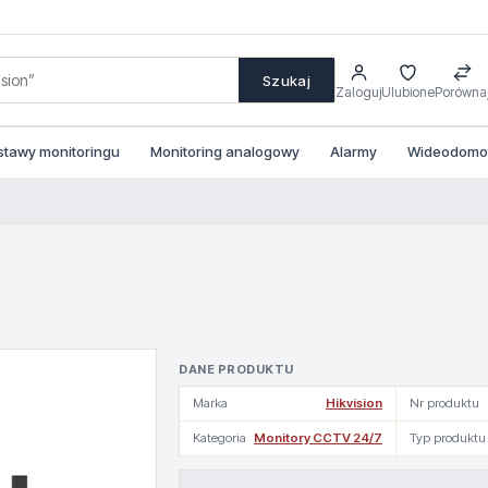
Szukaj
Zaloguj
Ulubione
Porówna
stawy monitoringu
Monitoring analogowy
Alarmy
Wideodomofo
DANE PRODUKTU
Marka
Hikvision
Nr produktu
Kategoria
Monitory CCTV 24/7
Typ produktu