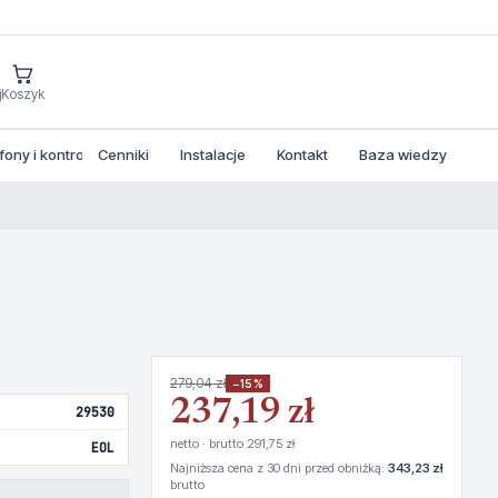
j
Koszyk
ny i kontrola dostepu
Cenniki
Instalacje
Kontakt
Baza wiedzy
279,04 zł
−15%
237,19 zł
29530
netto · brutto 291,75 zł
EOL
Najniższa cena z 30 dni przed obniżką:
343,23 zł
brutto