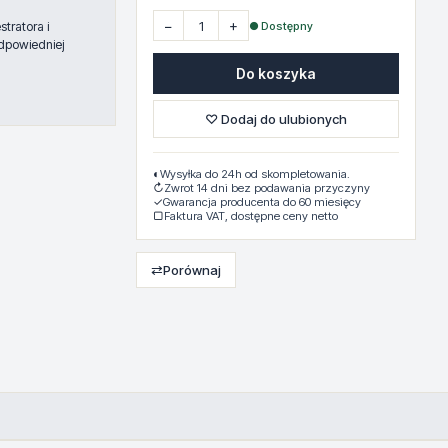
−
+
● Dostępny
tratora i
dpowiedniej
Do koszyka
♡ Dodaj do ulubionych
◐
Wysyłka do 24h od skompletowania.
↻
Zwrot 14 dni bez podawania przyczyny
✓
Gwarancja producenta do 60 miesięcy
▢
Faktura VAT, dostępne ceny netto
⇄
Porównaj