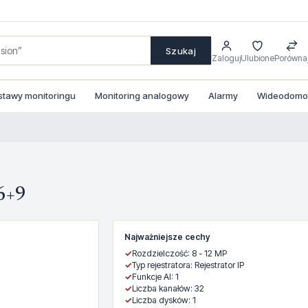
Szukaj
Zaloguj
Ulubione
Porówna
stawy monitoringu
Monitoring analogowy
Alarmy
Wideodomofo
6+9
Najważniejsze cechy
✓
Rozdzielczość: 8 - 12 MP
✓
Typ rejestratora: Rejestrator IP
✓
Funkcje AI: 1
✓
Liczba kanałów: 32
✓
Liczba dysków: 1