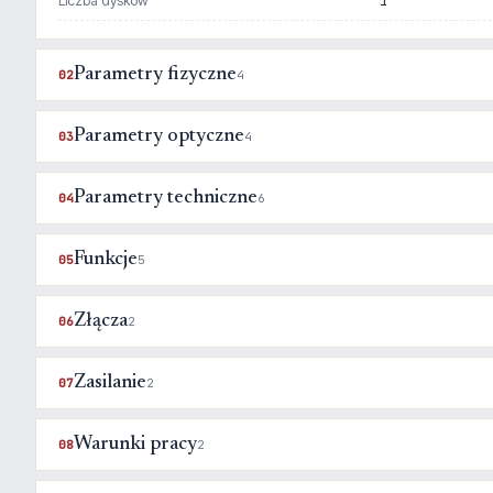
Liczba dysków
1
Parametry fizyczne
02
4
Parametry optyczne
03
4
Parametry techniczne
04
6
Funkcje
05
5
Złącza
06
2
Zasilanie
07
2
Warunki pracy
08
2