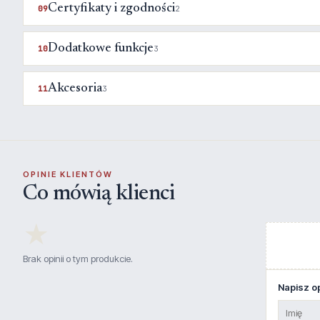
Certyfikaty i zgodności
09
2
Dodatkowe funkcje
10
3
Akcesoria
11
3
OPINIE KLIENTÓW
Co mówią klienci
★
Brak opinii o tym produkcie.
Napisz op