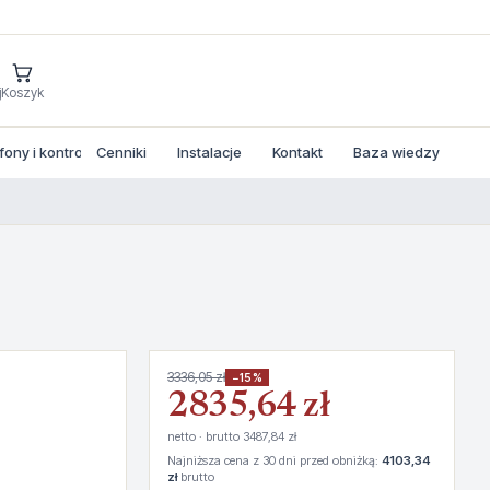
j
Koszyk
ny i kontrola dostepu
Cenniki
Instalacje
Kontakt
Baza wiedzy
3336,05 zł
−15%
2835,64 zł
netto · brutto 3487,84 zł
Najniższa cena z 30 dni przed obniżką:
4103,34
zł
brutto