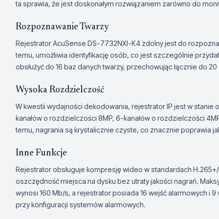
ta sprawia, że jest doskonałym rozwiązaniem zarówno do monito
Rozpoznawanie Twarzy
Rejestrator AcuSense DS-7732NXI-K4 zdolny jest do rozpoznaw
temu, umożliwia identyfikację osób, co jest szczególnie przyd
obsłużyć do 16 baz danych twarzy, przechowując łącznie do 20
Wysoka Rozdzielczość
W kwestii wydajności dekodowania, rejestrator IP jest w stanie
kanałów o rozdzielczości 8MP, 6-kanałów o rozdzielczości 4MP,
temu, nagrania są krystalicznie czyste, co znacznie poprawia j
Inne Funkcje
Rejestrator obsługuje kompresję wideo w standardach H.265+
oszczędność miejsca na dysku bez utraty jakości nagrań. Mak
wynosi 160 Mb/s, a rejestrator posiada 16 wejść alarmowych i 9
przy konfiguracji systemów alarmowych.