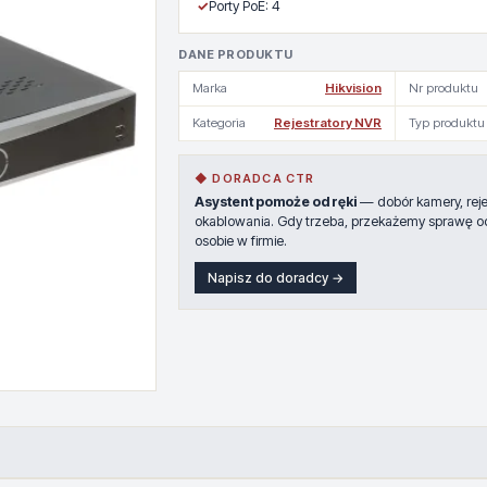
✓
Porty PoE: 4
DANE PRODUKTU
Marka
Hikvision
Nr produktu
Kategoria
Rejestratory NVR
Typ produktu
◆ DORADCA CTR
Asystent pomoże od ręki
— dobór kamery, rejes
okablowania. Gdy trzeba, przekażemy sprawę o
osobie w firmie.
Napisz do doradcy →