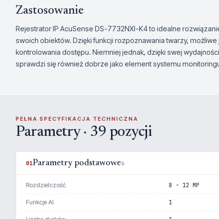
Zastosowanie
Rejestrator IP AcuSense DS-7732NXI-K4 to idealne rozwiązanie
swoich obiektów. Dzięki funkcji rozpoznawania twarzy, możli
kontrolowania dostępu. Niemniej jednak, dzięki swej wydajności i
sprawdzi się również dobrze jako element systemu monitoring
PEŁNA SPECYFIKACJA TECHNICZNA
Parametry · 39 pozycji
Parametry podstawowe
01
6
Rozdzielczość
8 - 12 MP
Funkcje AI
1