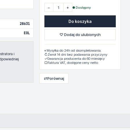
−
+
● Dostępny
Do koszyka
28631
EOL
♡ Dodaj do ulubionych
◐
Wysyłka do 24h od skompletowania.
tratora i
↻
Zwrot 14 dni bez podawania przyczyny
✓
Gwarancja producenta do 60 miesięcy
dpowiedniej
▢
Faktura VAT, dostępne ceny netto
⇄
Porównaj