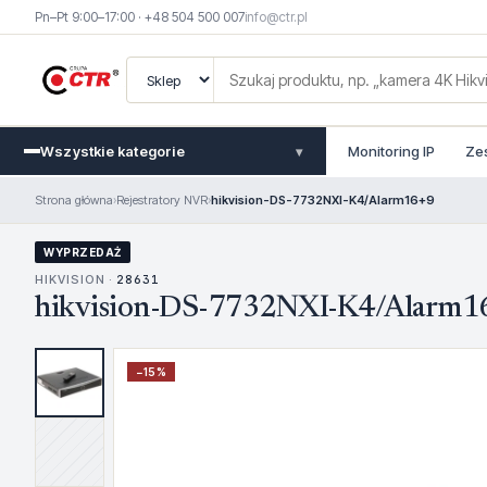
Pn–Pt 9:00–17:00 · +48 504 500 007
info@ctr.pl
Wszystkie kategorie
Monitoring IP
Ze
▾
Strona główna
›
Rejestratory NVR
›
hikvision-DS-7732NXI-K4/Alarm16+9
WYPRZEDAŻ
HIKVISION ·
28631
hikvision-DS-7732NXI-K4/Alarm1
−
15
%