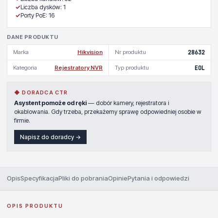
✓
Liczba dysków: 1
✓
Porty PoE: 16
DANE PRODUKTU
Marka
Hikvision
Nr produktu
28632
Kategoria
Rejestratory NVR
Typ produktu
EOL
◆ DORADCA CTR
Asystent pomoże od ręki
— dobór kamery, rejestratora i
okablowania. Gdy trzeba, przekażemy sprawę odpowiedniej osobie w
firmie.
Napisz do doradcy →
Opis
Specyfikacja
Pliki do pobrania
Opinie
Pytania i odpowiedzi
OPIS PRODUKTU