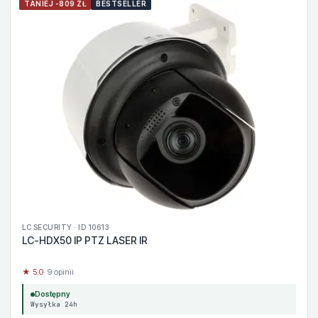
TANIEJ -809 ZŁ
BESTSELLER
LC SECURITY · ID 10613
LC-HDX50 IP PTZ LASER IR
★ 5.0
· 9 opinii
Dostępny
Wysyłka 24h