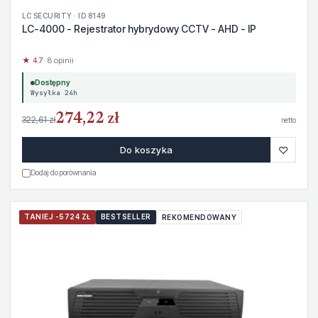
LC SECURITY · ID 8149
LC-4000 - Rejestrator hybrydowy CCTV - AHD - IP
★ 4.7
· 8 opinii
Dostępny
Wysyłka 24h
274,22 zł
322,61 zł
netto
♡
Do koszyka
Dodaj do porównania
TANIEJ -5724 ZŁ
BESTSELLER
REKOMENDOWANY