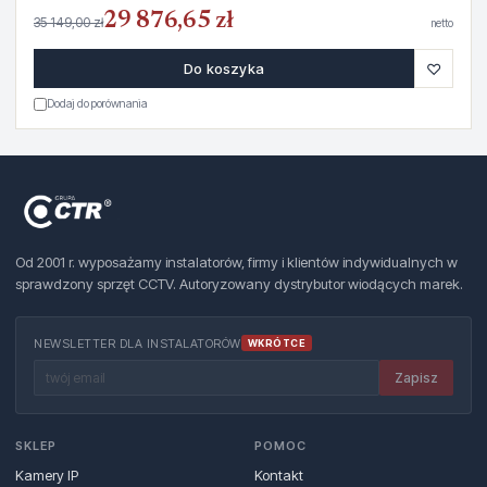
29 876,65 zł
35 149,00 zł
netto
♡
Do koszyka
Dodaj do porównania
Od 2001 r. wyposażamy instalatorów, firmy i klientów indywidualnych w
sprawdzony sprzęt CCTV. Autoryzowany dystrybutor wiodących marek.
NEWSLETTER DLA INSTALATORÓW
WKRÓTCE
Zapisz
SKLEP
POMOC
Kamery IP
Kontakt