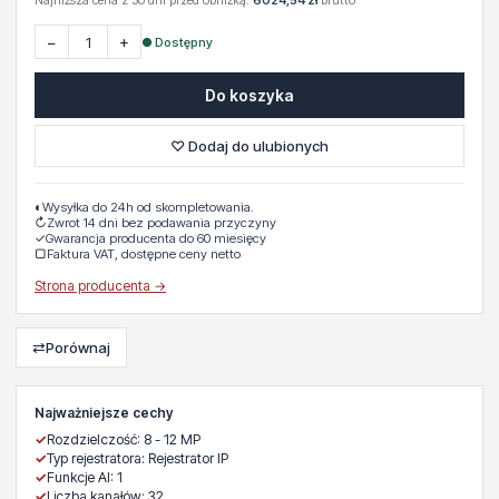
Najniższa cena z 30 dni przed obniżką:
6024,54 zł
brutto
−
+
● Dostępny
Do koszyka
♡ Dodaj do ulubionych
◐
Wysyłka do 24h od skompletowania.
↻
Zwrot 14 dni bez podawania przyczyny
✓
Gwarancja producenta do 60 miesięcy
▢
Faktura VAT, dostępne ceny netto
Strona producenta →
⇄
Porównaj
Najważniejsze cechy
✓
Rozdzielczość: 8 - 12 MP
✓
Typ rejestratora: Rejestrator IP
✓
Funkcje AI: 1
✓
Liczba kanałów: 32