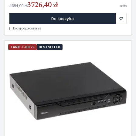
3726,40 zł
4384,00 zł
netto
♡
Do koszyka
Dodaj do porównania
TANIEJ -60 ZŁ
BESTSELLER