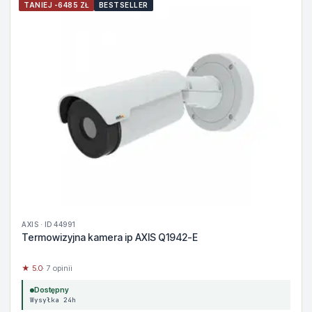
TANIEJ -6485 ZŁ
BESTSELLER
AXIS · ID 44991
Termowizyjna kamera ip AXIS Q1942-E
★ 5.0
· 7 opinii
Dostępny
Wysyłka 24h