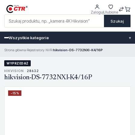
Zaloguj
Ulubione
Szukaj
Wszystkie kategorie
▾
Strona główna
›
Rejestratory NVR
›
hikvision-DS-7732NXI-K4/16P
WYPRZEDAŻ
HIKVISION ·
28632
hikvision-DS-7732NXI-K4/16P
−
15
%