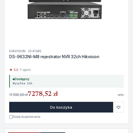
HIKVISION · ID 61345
DS-9632NI-M8 rejestrator NVR 32ch Hikvision
★ 5.0
· 7 opinii
Dostępny
Wysyłka 24h
7278,52 zł
11 932,00 zł
netto
♡
Do koszyka
Dodaj do porównania