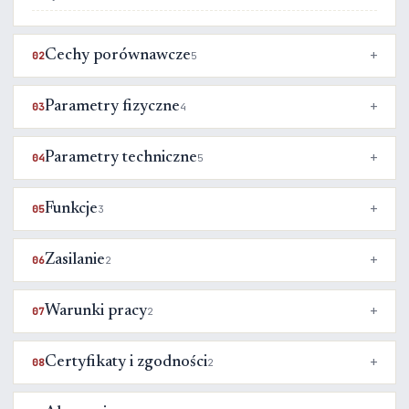
Cechy porównawcze
02
5
Parametry fizyczne
03
4
Parametry techniczne
04
5
Funkcje
05
3
Zasilanie
06
2
Warunki pracy
07
2
Certyfikaty i zgodności
08
2