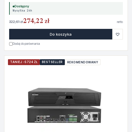
Dostępny
Wysyłka 24h
274,22 zł
322,61 zł
netto
♡
Do koszyka
Dodaj do porównania
TANIEJ -5724 ZŁ
BESTSELLER
REKOMENDOWANY