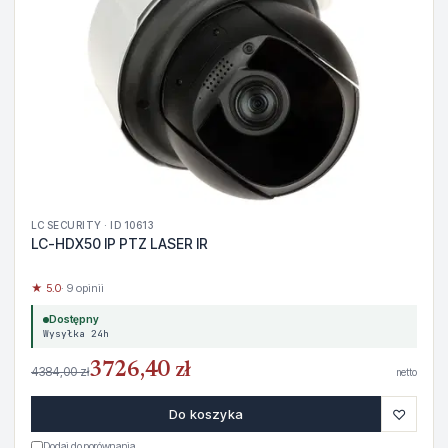
LC SECURITY · ID 10613
LC-HDX50 IP PTZ LASER IR
★ 5.0
· 9 opinii
Dostępny
Wysyłka 24h
3726,40 zł
4384,00 zł
netto
♡
Do koszyka
Dodaj do porównania