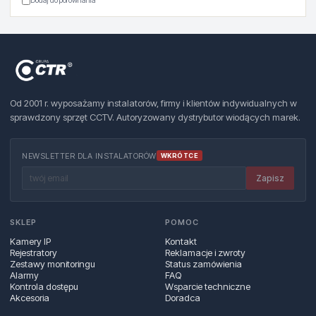
Dodaj do porównania
Od 2001 r. wyposażamy instalatorów, firmy i klientów indywidualnych w
sprawdzony sprzęt CCTV. Autoryzowany dystrybutor wiodących marek.
NEWSLETTER DLA INSTALATORÓW
WKRÓTCE
Zapisz
SKLEP
POMOC
Kamery IP
Kontakt
Rejestratory
Reklamacje i zwroty
Zestawy monitoringu
Status zamówienia
Alarmy
FAQ
Kontrola dostępu
Wsparcie techniczne
Akcesoria
Doradca