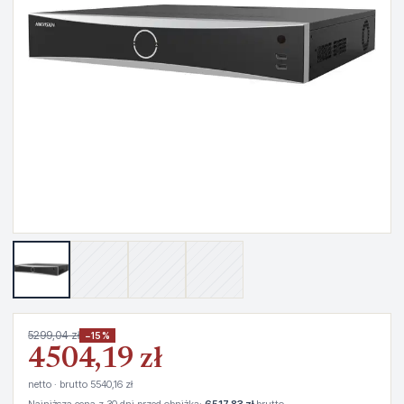
5299,04 zł
−15%
4504,19 zł
netto · brutto 5540,16 zł