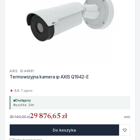
AXIS · ID 44991
Termowizyjna kamera ip AXIS Q1942-E
★ 5.0
· 7 opinii
Dostępny
Wysyłka 24h
29 876,65 zł
35 149,00 zł
netto
♡
Do koszyka