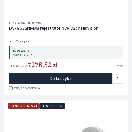
HIKVISION · ID 61345
DS-9632NI-M8 rejestrator NVR 32ch Hikvision
★ 5.0
· 7 opinii
Dostępny
Wysyłka 24h
7278,52 zł
11 932,00 zł
netto
♡
Do koszyka
Dodaj do porównania
TANIEJ -6485 ZŁ
BESTSELLER