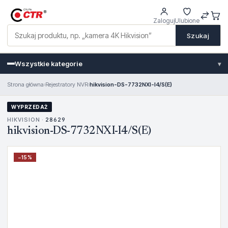
Zaloguj
Ulubione
Szukaj
Wszystkie kategorie
▾
Strona główna
›
Rejestratory NVR
›
hikvision-DS-7732NXI-I4/S(E)
WYPRZEDAŻ
HIKVISION ·
28629
hikvision-DS-7732NXI-I4/S(E)
−
15
%