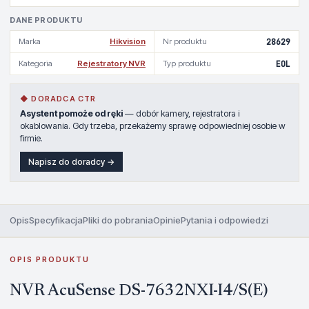
DANE PRODUKTU
Marka
Hikvision
Nr produktu
28629
Kategoria
Rejestratory NVR
Typ produktu
EOL
◆ DORADCA CTR
Asystent pomoże od ręki
— dobór kamery, rejestratora i
okablowania. Gdy trzeba, przekażemy sprawę odpowiedniej osobie w
firmie.
Napisz do doradcy →
Opis
Specyfikacja
Pliki do pobrania
Opinie
Pytania i odpowiedzi
OPIS PRODUKTU
NVR AcuSense DS-7632NXI-I4/S(E)