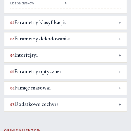
Liczba dysków
4
Parametry klasyfikacji
02
3
Parametry dekodowania
03
1
Interfejsy
04
1
Parametry optyczne
05
1
Pamięć masowa
06
1
Dodatkowe cechy
07
10
OPINIE KLIENTÓW