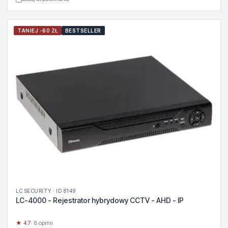
TANIEJ -60 ZŁ
BESTSELLER
LC SECURITY · ID 8149
LC-4000 - Rejestrator hybrydowy CCTV - AHD - IP
★ 4.7
· 8 opinii