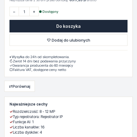
Najniższa cena z 30 dni przed obniżką:
6517,83 zł
brutto
−
+
● Dostępny
Do koszyka
♡ Dodaj do ulubionych
◐
Wysyłka do 24h od skompletowania.
↻
Zwrot 14 dni bez podawania przyczyny
✓
Gwarancja producenta do 60 miesięcy
▢
Faktura VAT, dostępne ceny netto
⇄
Porównaj
Najważniejsze cechy
✓
Rozdzielczość: 8 - 12 MP
✓
Typ rejestratora: Rejestrator IP
✓
Funkcje AI: 1
✓
Liczba kanałów: 16
✓
Liczba dysków: 4