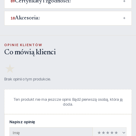
Certyfikaty i zgodności
09
2
Akcesoria
10
2
OPINIE KLIENTÓW
Co mówią klienci
★
Brak opinii o tym produkcie.
Ten produkt nie ma jeszcze opinii. Bądź pierwszą osobą, która ją
doda.
Napisz opinię