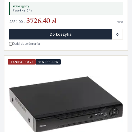
Dostępny
Wysyłka 24h
3726,40 zł
4384,00 zł
netto
♡
Do koszyka
Dodaj do porównania
TANIEJ -60 ZŁ
BESTSELLER