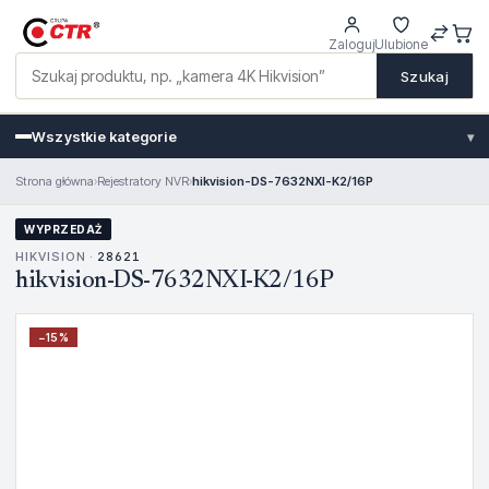
Zaloguj
Ulubione
Szukaj
Wszystkie kategorie
▾
Strona główna
›
Rejestratory NVR
›
hikvision-DS-7632NXI-K2/16P
WYPRZEDAŻ
HIKVISION ·
28621
hikvision-DS-7632NXI-K2/16P
−
15
%