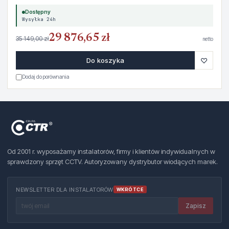
Dostępny
Wysyłka 24h
29 876,65 zł
35 149,00 zł
netto
♡
Do koszyka
Dodaj do porównania
Od 2001 r. wyposażamy instalatorów, firmy i klientów indywidualnych w
sprawdzony sprzęt CCTV. Autoryzowany dystrybutor wiodących marek.
NEWSLETTER DLA INSTALATORÓW
WKRÓTCE
Zapisz