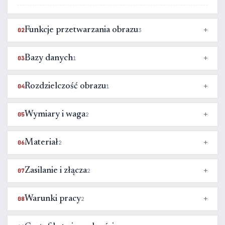
Funkcje przetwarzania obrazu
02
3
Bazy danych
03
1
Rozdzielczość obrazu
04
1
Wymiary i waga
05
2
Materiał
06
2
Zasilanie i złącza
07
2
Warunki pracy
08
2