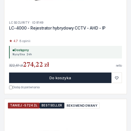
LC SECURITY · ID 8149
LC-4000 - Rejestrator hybrydowy CCTV - AHD - IP
★ 4.7
· 8 opinii
Dostępny
Wysyłka 24h
274,22 zł
322,61 zł
netto
♡
Do koszyka
Dodaj do porównania
TANIEJ -5724 ZŁ
BESTSELLER
REKOMENDOWANY