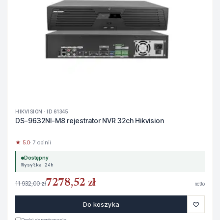
HIKVISION · ID 61345
DS-9632NI-M8 rejestrator NVR 32ch Hikvision
★ 5.0
· 7 opinii
Dostępny
Wysyłka 24h
7278,52 zł
11 932,00 zł
netto
♡
Do koszyka