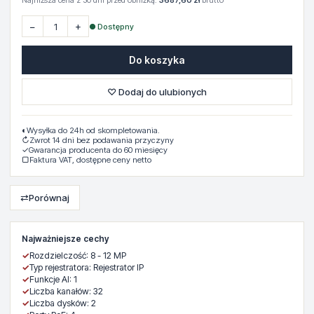
Najniższa cena z 30 dni przed obniżką:
3687,60 zł
brutto
−
+
● Dostępny
Do koszyka
♡ Dodaj do ulubionych
◐
Wysyłka do 24h od skompletowania.
↻
Zwrot 14 dni bez podawania przyczyny
✓
Gwarancja producenta do 60 miesięcy
▢
Faktura VAT, dostępne ceny netto
⇄
Porównaj
Najważniejsze cechy
✓
Rozdzielczość: 8 - 12 MP
✓
Typ rejestratora: Rejestrator IP
✓
Funkcje AI: 1
✓
Liczba kanałów: 32
✓
Liczba dysków: 2