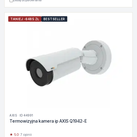
Dodaj do porównania
TANIEJ -6485 ZŁ
BESTSELLER
AXIS · ID 44991
Termowizyjna kamera ip AXIS Q1942-E
★ 5.0
· 7 opinii