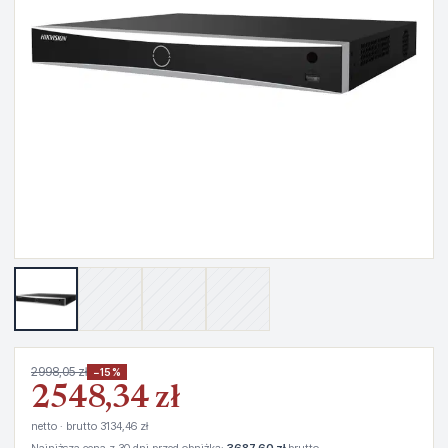
2998,05 zł
−15%
2548,34 zł
netto · brutto 3134,46 zł