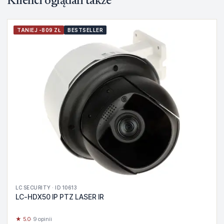
Klienci oglądali także
TANIEJ -809 ZŁ
BESTSELLER
LC SECURITY · ID 10613
LC-HDX50 IP PTZ LASER IR
★ 5.0
· 9 opinii