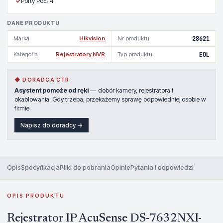
✓
Porty PoE: 4
DANE PRODUKTU
Marka
Hikvision
Nr produktu
28621
Kategoria
Rejestratory NVR
Typ produktu
EOL
◆ DORADCA CTR
Asystent pomoże od ręki
— dobór kamery, rejestratora i
okablowania. Gdy trzeba, przekażemy sprawę odpowiedniej osobie w
firmie.
Napisz do doradcy →
Opis
Specyfikacja
Pliki do pobrania
Opinie
Pytania i odpowiedzi
OPIS PRODUKTU
Rejestrator IP AcuSense DS-7632NXI-