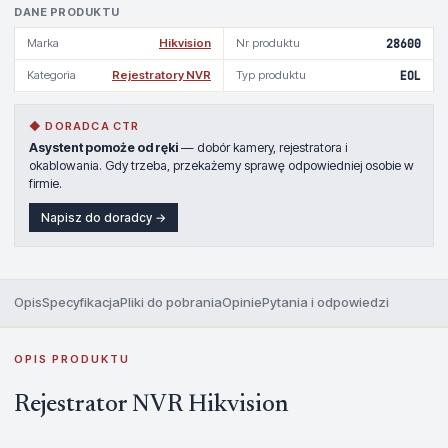
DANE PRODUKTU
Marka
Hikvision
Nr produktu
28600
Kategoria
Rejestratory NVR
Typ produktu
EOL
◆ DORADCA CTR
Asystent pomoże od ręki
— dobór kamery, rejestratora i
okablowania. Gdy trzeba, przekażemy sprawę odpowiedniej osobie w
firmie.
Napisz do doradcy →
Opis
Specyfikacja
Pliki do pobrania
Opinie
Pytania i odpowiedzi
OPIS PRODUKTU
Rejestrator NVR Hikvision