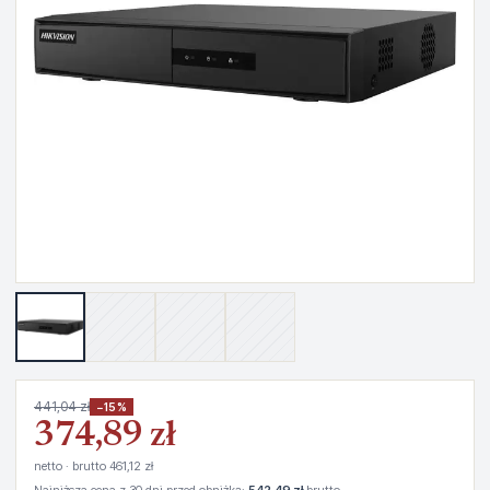
441,04 zł
−15%
374,89 zł
netto · brutto 461,12 zł