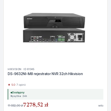
HIKVISION · ID 61345
DS-9632NI-M8 rejestrator NVR 32ch Hikvision
★ 5.0
· 7 opinii
Dostępny
Wysyłka 24h
7278,52 zł
11 932,00 zł
netto