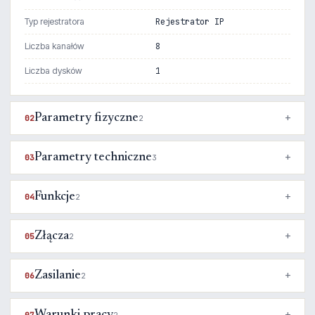
Typ rejestratora
Rejestrator IP
Liczba kanałów
8
Liczba dysków
1
Parametry fizyczne
02
2
Parametry techniczne
03
3
Funkcje
04
2
Złącza
05
2
Zasilanie
06
2