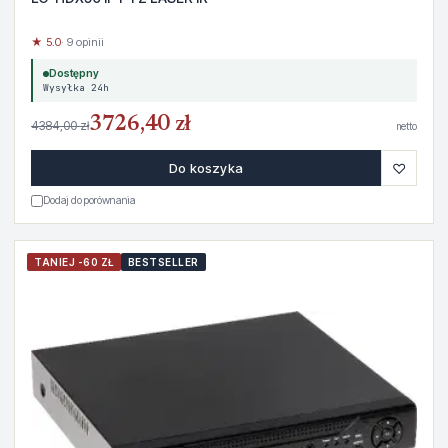
★ 5.0
· 9 opinii
Dostępny
Wysyłka 24h
3726,40 zł
4384,00 zł
netto
♡
Do koszyka
Dodaj do porównania
TANIEJ -60 ZŁ
BESTSELLER