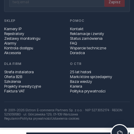
Zapisz
SKLEP
POMOC
Kamery IP
Kontakt
Rejestratory
Reklamacje i zwroty
Zestawy monitoringu
Status zamówienia
Alarmy
FAQ
Kontrola dostępu
Wsparcie techniczne
Akcesoria
Doradca
DLA FIRM
O CTR
Strefa instalatora
25 lat historii
Oferta B2B
Marki które sprzedajemy
Szkolenia
Baza wiedzy
Projekty inwestycyjne
Kariera
Faktura VAT
Polityka prywatności
© 2001–2026 Elctron E-commerce Partners Sp. z o.o. · NIP 5273052174 · REGON
525059580 · ul. Górczewska 129, 01‑109 Warszawa
Regulamin
Polityka prywatności
Ustawienia cookies
⌬