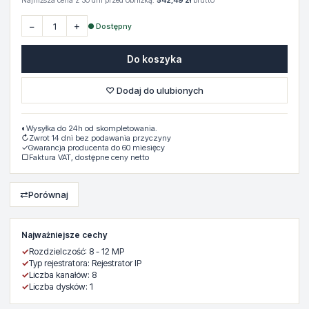
Najniższa cena z 30 dni przed obniżką:
542,49 zł
brutto
−
+
● Dostępny
Do koszyka
♡ Dodaj do ulubionych
◐
Wysyłka do 24h od skompletowania.
↻
Zwrot 14 dni bez podawania przyczyny
✓
Gwarancja producenta do 60 miesięcy
▢
Faktura VAT, dostępne ceny netto
⇄
Porównaj
Najważniejsze cechy
✓
Rozdzielczość: 8 - 12 MP
✓
Typ rejestratora: Rejestrator IP
✓
Liczba kanałów: 8
✓
Liczba dysków: 1