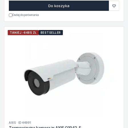
♡
Do koszyka
Dodaj do porównania
TANIEJ -6485 ZŁ
BESTSELLER
AXIS · ID 44991
Termowizyjna kamera ip AXIS Q1942-E