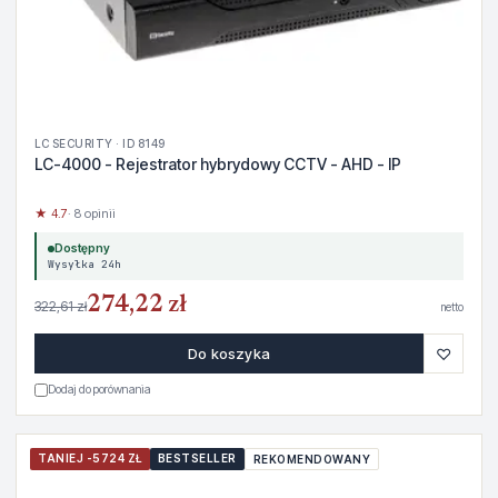
LC SECURITY · ID 8149
LC-4000 - Rejestrator hybrydowy CCTV - AHD - IP
★ 4.7
· 8 opinii
Dostępny
Wysyłka 24h
274,22 zł
322,61 zł
netto
♡
Do koszyka
Dodaj do porównania
TANIEJ -5724 ZŁ
BESTSELLER
REKOMENDOWANY