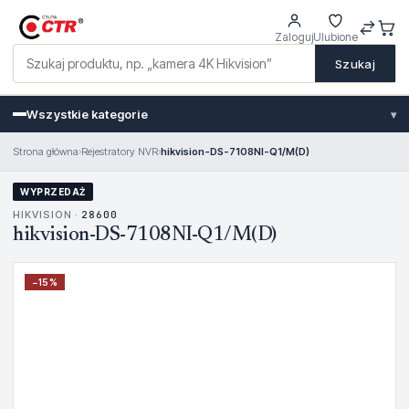
Zaloguj
Ulubione
Szukaj
Wszystkie kategorie
▾
Strona główna
›
Rejestratory NVR
›
hikvision-DS-7108NI-Q1/M(D)
WYPRZEDAŻ
HIKVISION ·
28600
hikvision-DS-7108NI-Q1/M(D)
−
15
%