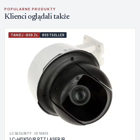
POPULARNE PRODUKTY
Klienci oglądali także
TANIEJ -809 ZŁ
BESTSELLER
LC SECURITY · ID 10613
LC-HDX50 IP PTZ LASER IR