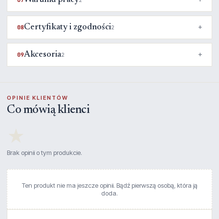
Warunki pracy
07
2
Certyfikaty i zgodności
08
2
Akcesoria
09
2
OPINIE KLIENTÓW
Co mówią klienci
★
Brak opinii o tym produkcie.
Ten produkt nie ma jeszcze opinii. Bądź pierwszą osobą, która ją
doda.