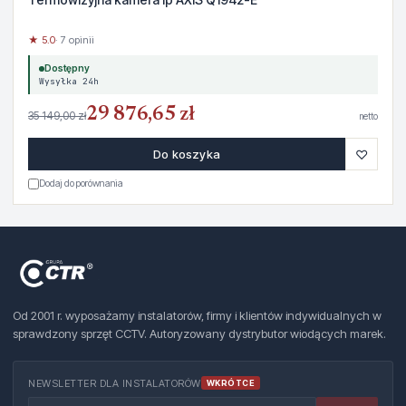
★ 5.0
· 7 opinii
Dostępny
Wysyłka 24h
29 876,65 zł
35 149,00 zł
netto
♡
Do koszyka
Dodaj do porównania
Od 2001 r. wyposażamy instalatorów, firmy i klientów indywidualnych w
sprawdzony sprzęt CCTV. Autoryzowany dystrybutor wiodących marek.
NEWSLETTER DLA INSTALATORÓW
WKRÓTCE