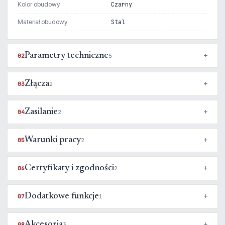
Kolor obudowy
Czarny
Materiał obudowy
Stal
Parametry techniczne
02
5
Złącza
03
2
Zasilanie
04
2
Warunki pracy
05
2
Certyfikaty i zgodności
06
2
Dodatkowe funkcje
07
1
Akcesoria
08
3