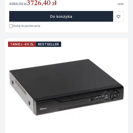
3726,40 zł
4384,00 zł
netto
♡
Do koszyka
Dodaj do porównania
TANIEJ -60 ZŁ
BESTSELLER