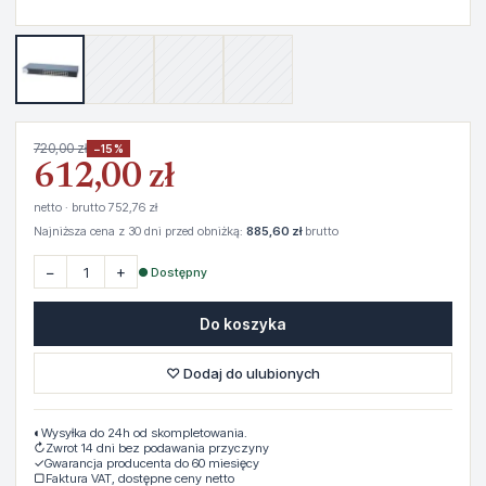
720,00 zł
−15%
612,00 zł
netto · brutto 752,76 zł
Najniższa cena z 30 dni przed obniżką:
885,60 zł
brutto
−
+
● Dostępny
Do koszyka
♡ Dodaj do ulubionych
◐
Wysyłka do 24h od skompletowania.
↻
Zwrot 14 dni bez podawania przyczyny
✓
Gwarancja producenta do 60 miesięcy
▢
Faktura VAT, dostępne ceny netto