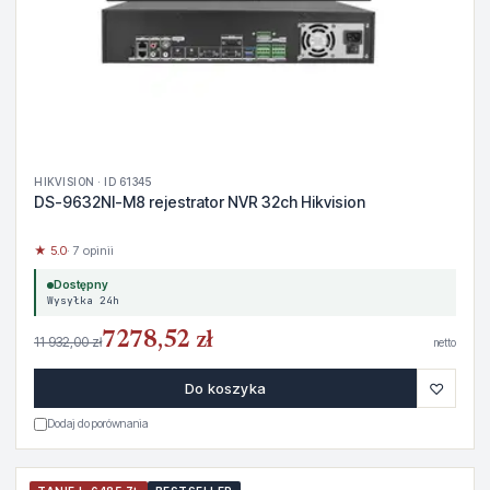
HIKVISION · ID 61345
DS-9632NI-M8 rejestrator NVR 32ch Hikvision
★ 5.0
· 7 opinii
Dostępny
Wysyłka 24h
7278,52 zł
11 932,00 zł
netto
♡
Do koszyka
Dodaj do porównania