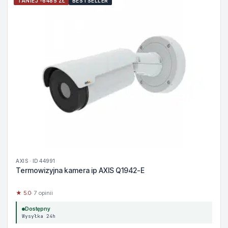
TANIEJ -6485 ZŁ
BESTSELLER
AXIS · ID 44991
Termowizyjna kamera ip AXIS Q1942-E
★ 5.0
· 7 opinii
Dostępny
Wysyłka 24h