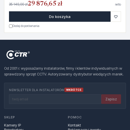
29 876,65 zł
35 149,00 zł
netto
♡
Do koszyka
Dodaj do porównania
Od 2001 r. wyposażamy instalatorów, firmy i klientów indywidualnych w
sprawdzony sprzęt CCTV. Autoryzowany dystrybutor wiodących marek.
NEWSLETTER DLA INSTALATORÓW
WKRÓTCE
Zapisz
SKLEP
POMOC
Kamery IP
Kontakt
Rejestratory
Reklamacje i zwroty