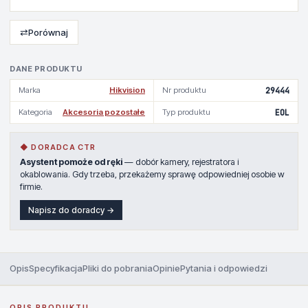
⇄
Porównaj
DANE PRODUKTU
Marka
Hikvision
Nr produktu
29444
Kategoria
Akcesoria pozostałe
Typ produktu
EOL
◆ DORADCA CTR
Asystent pomoże od ręki
— dobór kamery, rejestratora i
okablowania. Gdy trzeba, przekażemy sprawę odpowiedniej osobie w
firmie.
Napisz do doradcy →
Opis
Specyfikacja
Pliki do pobrania
Opinie
Pytania i odpowiedzi
OPIS PRODUKTU