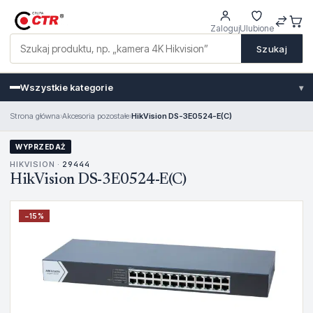
Zaloguj
Ulubione
Szukaj
Wszystkie kategorie
▾
Strona główna
›
Akcesoria pozostałe
›
HikVision DS-3E0524-E(C)
WYPRZEDAŻ
HIKVISION ·
29444
HikVision DS-3E0524-E(C)
−
15
%