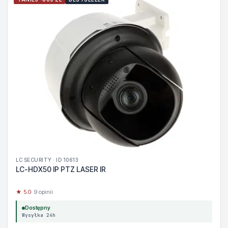
LC SECURITY · ID 10613
LC-HDX50 IP PTZ LASER IR
★ 5.0
· 9 opinii
Dostępny
Wysyłka 24h