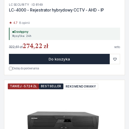
LC SECURITY · ID 8149
LC-4000 - Rejestrator hybrydowy CCTV - AHD - IP
★ 4.7
· 8 opinii
Dostępny
Wysyłka 24h
274,22 zł
322,61 zł
netto
♡
Do koszyka
Dodaj do porównania
TANIEJ -5724 ZŁ
BESTSELLER
REKOMENDOWANY