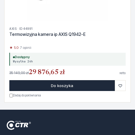
AXIS · ID 44991
Termowizyjna kamera ip AXIS Q1942-E
★ 5.0
· 7 opinii
Dostępny
Wysyłka 24h
29 876,65 zł
35 149,00 zł
netto
♡
Do koszyka
Dodaj do porównania