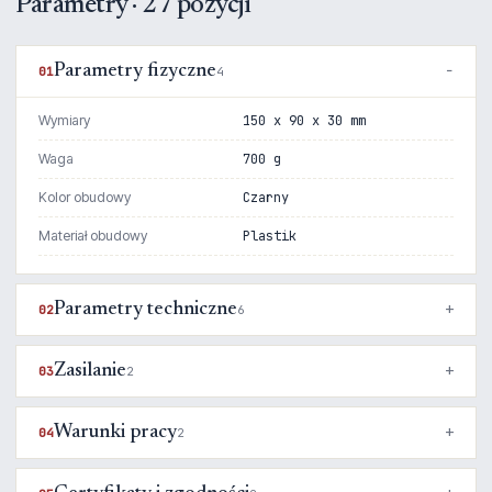
Parametry · 27 pozycji
Parametry fizyczne
01
4
Wymiary
150 x 90 x 30 mm
Waga
700 g
Kolor obudowy
Czarny
Materiał obudowy
Plastik
Parametry techniczne
02
6
Zasilanie
03
2
Warunki pracy
04
2