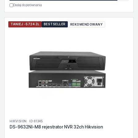
Dodaj do porównania
TANIEJ -5724 ZŁ
BESTSELLER
REKOMENDOWANY
HIKVISION · ID 61345
DS-9632NI-M8 rejestrator NVR 32ch Hikvision