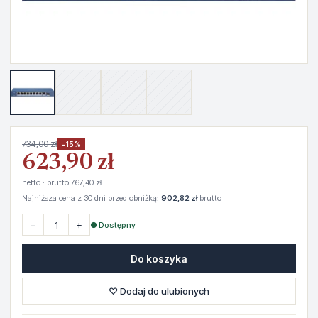
734,00 zł
−15%
623,90 zł
netto · brutto 767,40 zł
Najniższa cena z 30 dni przed obniżką:
902,82 zł
brutto
−
+
● Dostępny
Do koszyka
♡ Dodaj do ulubionych