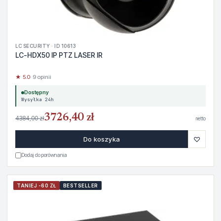
LC SECURITY · ID 10613
LC-HDX50 IP PTZ LASER IR
★ 5.0
· 9 opinii
Dostępny
Wysyłka 24h
3726,40 zł
4384,00 zł
netto
♡
Do koszyka
Dodaj do porównania
TANIEJ -60 ZŁ
BESTSELLER