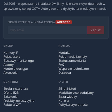
Od 2001 r. wyposażamy instalatorów, firmy i klientów indywidualnych w
sprawdzony sprzęt CCTV. Autoryzowany dystrybutor wiodących marek.
NEWSLETTER DLA INSTALATORÓW
WKRÓTCE
Zapisz
SKLEP
POMOC
Kamery IP
Kontakt
Rejestratory
Reklamacje i zwroty
Zestawy monitoringu
Status zamówienia
Alarmy
FAQ
Kontrola dostępu
Wsparcie techniczne
Akcesoria
Doradca
DLA FIRM
O CTR
Strefa instalatora
25 lat historii
Oferta B2B
Marki które sprzedajemy
Szkolenia
Baza wiedzy
Projekty inwestycyjne
Kariera
Faktura VAT
Polityka prywatności