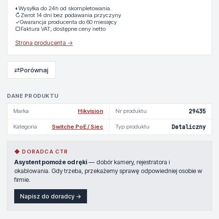
◐
Wysyłka do 24h od skompletowania.
↻
Zwrot 14 dni bez podawania przyczyny
✓
Gwarancja producenta do 60 miesięcy
▢
Faktura VAT, dostępne ceny netto
Strona producenta →
⇄
Porównaj
DANE PRODUKTU
Marka
Hikvision
Nr produktu
29435
Kategoria
Switche PoE / Siec
Typ produktu
Detaliczny
◆ DORADCA CTR
Asystent pomoże od ręki
— dobór kamery, rejestratora i
okablowania. Gdy trzeba, przekażemy sprawę odpowiedniej osobie w
firmie.
Napisz do doradcy →