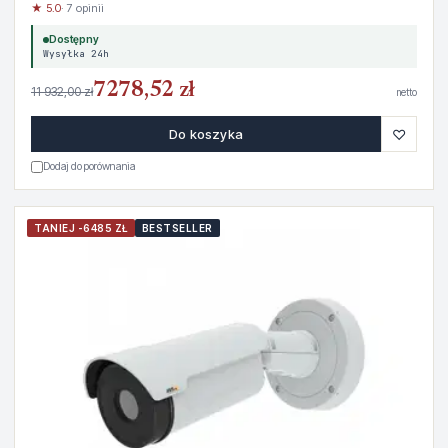
★ 5.0
· 7 opinii
Dostępny
Wysyłka 24h
7278,52 zł
11 932,00 zł
netto
♡
Do koszyka
Dodaj do porównania
TANIEJ -6485 ZŁ
BESTSELLER