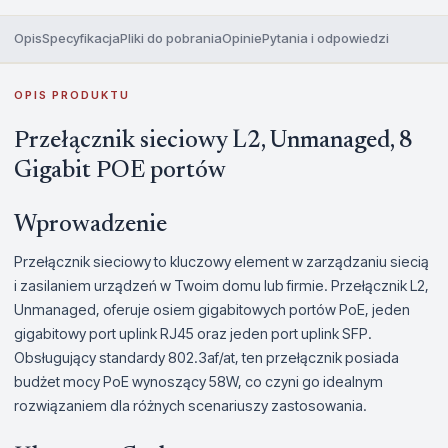
Opis
Specyfikacja
Pliki do pobrania
Opinie
Pytania i odpowiedzi
OPIS PRODUKTU
Przełącznik sieciowy L2, Unmanaged, 8
Gigabit POE portów
Wprowadzenie
Przełącznik sieciowy to kluczowy element w zarządzaniu siecią
i zasilaniem urządzeń w Twoim domu lub firmie. Przełącznik L2,
Unmanaged, oferuje osiem gigabitowych portów PoE, jeden
gigabitowy port uplink RJ45 oraz jeden port uplink SFP.
Obsługujący standardy 802.3af/at, ten przełącznik posiada
budżet mocy PoE wynoszący 58W, co czyni go idealnym
rozwiązaniem dla różnych scenariuszy zastosowania.