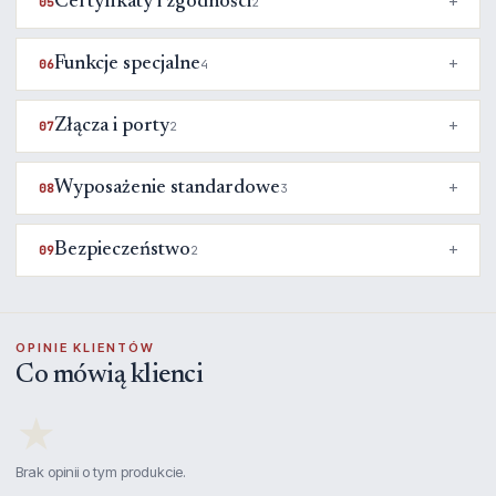
Certyfikaty i zgodności
05
2
Funkcje specjalne
06
4
Złącza i porty
07
2
Wyposażenie standardowe
08
3
Bezpieczeństwo
09
2
OPINIE KLIENTÓW
Co mówią klienci
★
Brak opinii o tym produkcie.