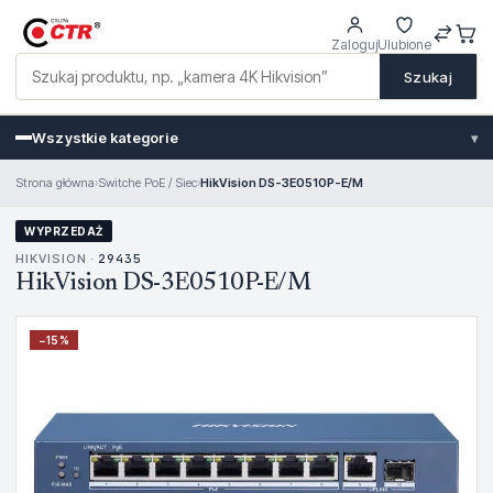
Zaloguj
Ulubione
Szukaj
Wszystkie kategorie
▾
Strona główna
›
Switche PoE / Siec
›
HikVision DS-3E0510P-E/M
WYPRZEDAŻ
HIKVISION ·
29435
HikVision DS-3E0510P-E/M
−
15
%