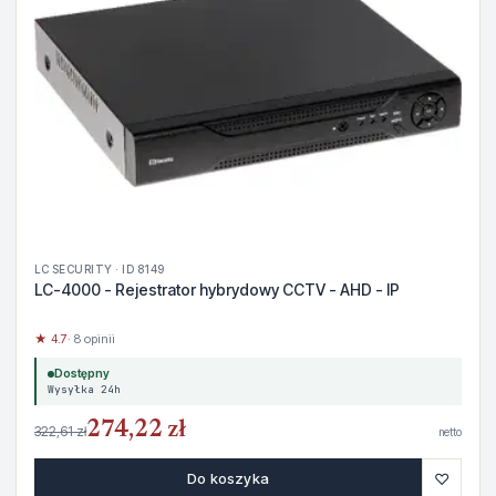
LC SECURITY · ID 8149
LC-4000 - Rejestrator hybrydowy CCTV - AHD - IP
★ 4.7
· 8 opinii
Dostępny
Wysyłka 24h
274,22 zł
322,61 zł
netto
♡
Do koszyka