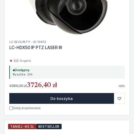
LC SECURITY · ID 10613
LC-HDX50 IP PTZ LASER IR
★ 5.0
· 9 opinii
Dostępny
Wysyłka 24h
3726,40 zł
4384,00 zł
netto
♡
Do koszyka
Dodaj do porównania
TANIEJ -60 ZŁ
BESTSELLER