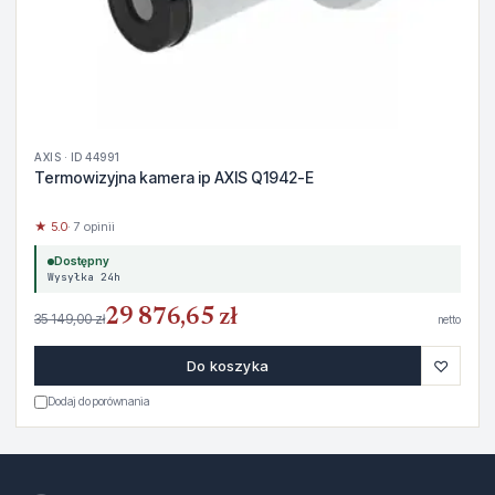
AXIS · ID 44991
Termowizyjna kamera ip AXIS Q1942-E
★ 5.0
· 7 opinii
Dostępny
Wysyłka 24h
29 876,65 zł
35 149,00 zł
netto
♡
Do koszyka
Dodaj do porównania