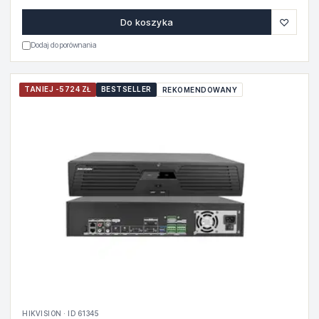
♡
Do koszyka
Dodaj do porównania
TANIEJ -5724 ZŁ
BESTSELLER
REKOMENDOWANY
HIKVISION · ID 61345