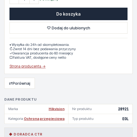
Do koszyka
♡ Dodaj do ulubionych
◐
Wysyłka do 24h od skompletowania.
↻
Zwrot 14 dni bez podawania przyczyny
✓
Gwarancja producenta do 60 miesięcy
▢
Faktura VAT, dostępne ceny netto
Strona producenta →
⇄
Porównaj
DANE PRODUKTU
Marka
Hikvision
Nr produktu
28921
Kategoria
Ochrona przepieciowa
Typ produktu
EOL
◆ DORADCA CTR