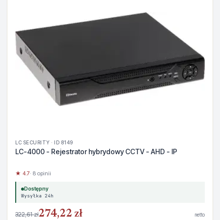
LC SECURITY · ID 8149
LC-4000 - Rejestrator hybrydowy CCTV - AHD - IP
★ 4.7
· 8 opinii
Dostępny
Wysyłka 24h
274,22 zł
322,61 zł
netto