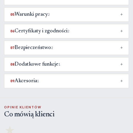
Warunki pracy
05
2
Certyfikaty i zgodności
06
2
Bezpieczeństwo
07
2
Dodatkowe funkcje
08
1
Akcesoria
09
1
OPINIE KLIENTÓW
Co mówią klienci
★