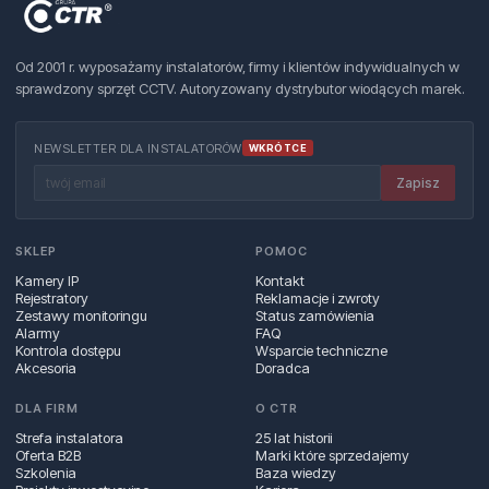
Od 2001 r. wyposażamy instalatorów, firmy i klientów indywidualnych w
sprawdzony sprzęt CCTV. Autoryzowany dystrybutor wiodących marek.
NEWSLETTER DLA INSTALATORÓW
WKRÓTCE
Zapisz
SKLEP
POMOC
Kamery IP
Kontakt
Rejestratory
Reklamacje i zwroty
Zestawy monitoringu
Status zamówienia
Alarmy
FAQ
Kontrola dostępu
Wsparcie techniczne
Akcesoria
Doradca
DLA FIRM
O CTR
Strefa instalatora
25 lat historii
Oferta B2B
Marki które sprzedajemy
Szkolenia
Baza wiedzy