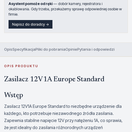
Asystent pomoże od ręki
— dobór kamery, rejestratora i
okablowania. Gdy trzeba, przekażemy sprawę odpowiedniej osobie w
firmie.
Napisz do doradcy →
Opis
Specyfikacja
Pliki do pobrania
Opinie
Pytania i odpowiedzi
OPIS PRODUKTU
Zasilacz 12V1A Europe Standard
Wstęp
Zasilacz 12V1A Europe Standard to niezbędne urządzenie dla
każdego, kto potrzebuje niezawodnego źródła zasilania.
Zapewnia stabilne napięcie 12V przy natężeniu 1A, co sprawia,
że jest idealny do zasilania różnorodnych urządzeń