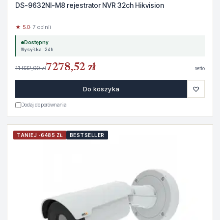
DS-9632NI-M8 rejestrator NVR 32ch Hikvision
★ 5.0
· 7 opinii
Dostępny
Wysyłka 24h
7278,52 zł
11 932,00 zł
netto
♡
Do koszyka
Dodaj do porównania
TANIEJ -6485 ZŁ
BESTSELLER