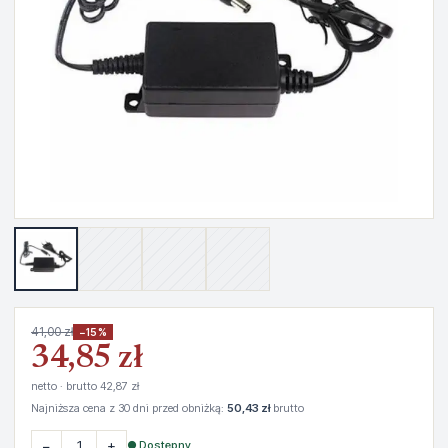
41,00 zł
−15%
34,85 zł
netto · brutto 42,87 zł
Najniższa cena z 30 dni przed obniżką:
50,43 zł
brutto
−
+
● Dostępny