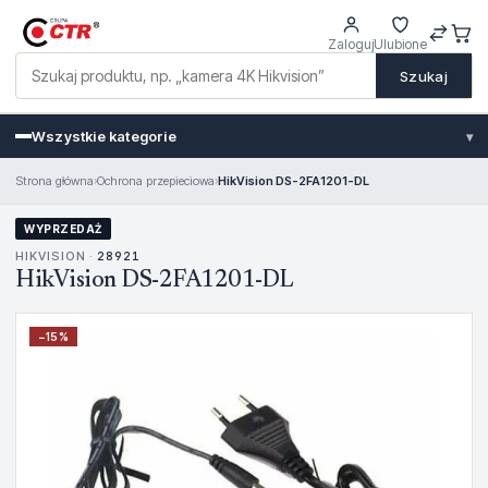
Zaloguj
Ulubione
Szukaj
Wszystkie kategorie
▾
Strona główna
›
Ochrona przepieciowa
›
HikVision DS-2FA1201-DL
WYPRZEDAŻ
HIKVISION ·
28921
HikVision DS-2FA1201-DL
−
15
%