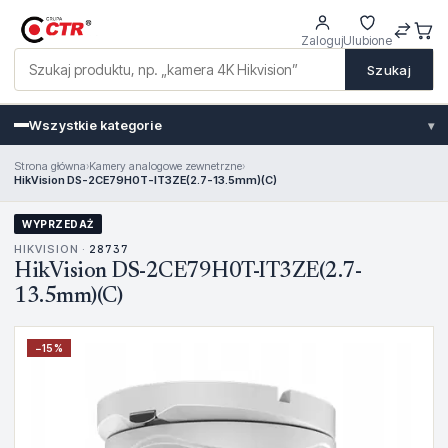
Zaloguj
Ulubione
Szukaj
Wszystkie kategorie
▾
Strona główna
›
Kamery analogowe zewnetrzne
›
HikVision DS-2CE79H0T-IT3ZE(2.7-13.5mm)(C)
WYPRZEDAŻ
HIKVISION ·
28737
HikVision DS-2CE79H0T-IT3ZE(2.7-
13.5mm)(C)
−
15
%