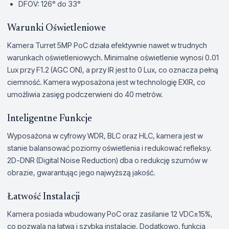
DFOV: 126° do 33°
Warunki Oświetleniowe
Kamera Turret 5MP PoC działa efektywnie nawet w trudnych
warunkach oświetleniowych. Minimalne oświetlenie wynosi 0.01
Lux przy F1.2 (AGC ON), a przy IR jest to 0 Lux, co oznacza pełną
ciemność. Kamera wyposażona jest w technologię EXIR, co
umożliwia zasięg podczerwieni do 40 metrów.
Inteligentne Funkcje
Wyposażona w cyfrowy WDR, BLC oraz HLC, kamera jest w
stanie balansować poziomy oświetlenia i redukować refleksy.
2D-DNR (Digital Noise Reduction) dba o redukcję szumów w
obrazie, gwarantując jego najwyższą jakość.
Łatwość Instalacji
Kamera posiada wbudowany PoC oraz zasilanie 12 VDC±15%,
co pozwala na łatwą i szybką instalację. Dodatkowo, funkcja