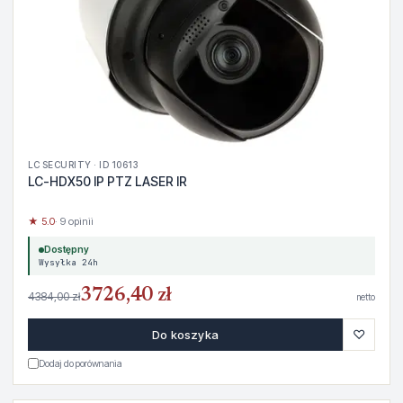
LC SECURITY · ID 10613
LC-HDX50 IP PTZ LASER IR
★ 5.0
· 9 opinii
Dostępny
Wysyłka 24h
3726,40 zł
4384,00 zł
netto
♡
Do koszyka
Dodaj do porównania