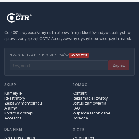
Od 2001 r. wyposażamy instalatorów, firmy i klientów indywidualnych w
sprawdzony sprzęt CCTV. Autoryzowany dystrybutor wiodących marek.
NEWSLETTER DLA INSTALATORÓW
WKRÓTCE
Zapisz
SKLEP
POMOC
Kamery IP
Kontakt
Rejestratory
Reklamacje i zwroty
Zestawy monitoringu
Status zamówienia
Alarmy
FAQ
Kontrola dostępu
Wsparcie techniczne
Akcesoria
Doradca
DLA FIRM
O CTR
Strefa instalatora
25 lat historii