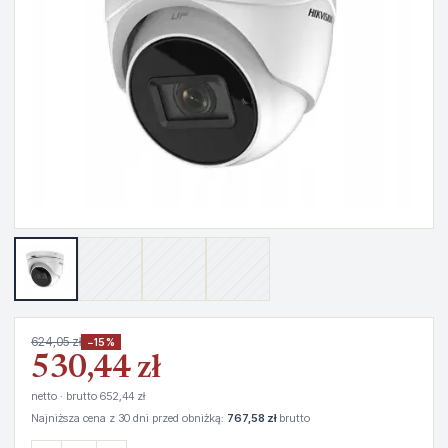
624,05 zł
−15%
530,44 zł
netto · brutto 652,44 zł
Najniższa cena z 30 dni przed obniżką:
767,58 zł
brutto