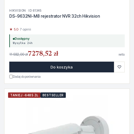
HIKVISION · ID 61345
DS-9632NI-M8 rejestrator NVR 32ch Hikvision
★ 5.0
· 7 opinii
Dostępny
Wysyłka 24h
7278,52 zł
11 932,00 zł
netto
♡
Do koszyka
Dodaj do porównania
TANIEJ -6485 ZŁ
BESTSELLER