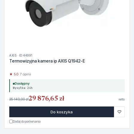
AXIS · ID 44991
Termowizyjna kamera ip AXIS Q1942-E
★ 5.0
· 7 opinii
Dostępny
Wysyłka 24h
29 876,65 zł
35 149,00 zł
netto
♡
Do koszyka
Dodaj do porównania