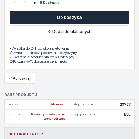
−
+
● Dostępny
Do koszyka
♡ Dodaj do ulubionych
◐
Wysyłka do 24h od skompletowania.
↻
Zwrot 14 dni bez podawania przyczyny
✓
Gwarancja producenta do 60 miesięcy
▢
Faktura VAT, dostępne ceny netto
⇄
Porównaj
DANE PRODUKTU
Marka
Hikvision
Nr produktu
28737
Kategoria
Kamery analogowe
Typ produktu
EOL
zewnetrzne
◆ DORADCA CTR