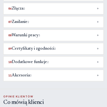
Złącza
06
2
Zasilanie
07
2
Warunki pracy
08
3
Certyfikaty i zgodności
09
2
Dodatkowe funkcje
10
2
Akcesoria
11
3
OPINIE KLIENTÓW
Co mówią klienci