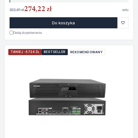
274,22 zł
322,61 zł
netto
♡
Do koszyka
Dodaj do porównania
TANIEJ -5724 ZŁ
BESTSELLER
REKOMENDOWANY