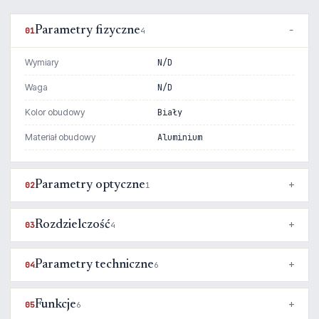
Parametry fizyczne
01
4
Wymiary
N/D
Waga
N/D
Kolor obudowy
Biały
Materiał obudowy
Aluminium
Parametry optyczne
02
1
Rozdzielczość
03
4
Parametry techniczne
04
6
Funkcje
05
6