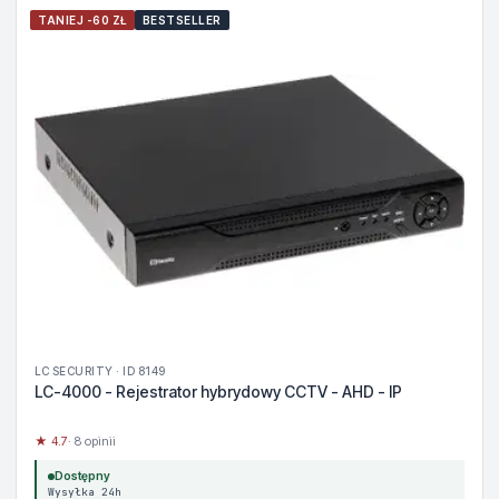
TANIEJ -60 ZŁ
BESTSELLER
LC SECURITY · ID 8149
LC-4000 - Rejestrator hybrydowy CCTV - AHD - IP
★ 4.7
· 8 opinii
Dostępny
Wysyłka 24h