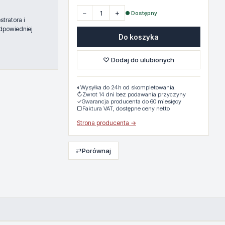
−
+
● Dostępny
tratora i
dpowiedniej
Do koszyka
♡ Dodaj do ulubionych
◐
Wysyłka do 24h od skompletowania.
↻
Zwrot 14 dni bez podawania przyczyny
✓
Gwarancja producenta do 60 miesięcy
▢
Faktura VAT, dostępne ceny netto
Strona producenta →
⇄
Porównaj