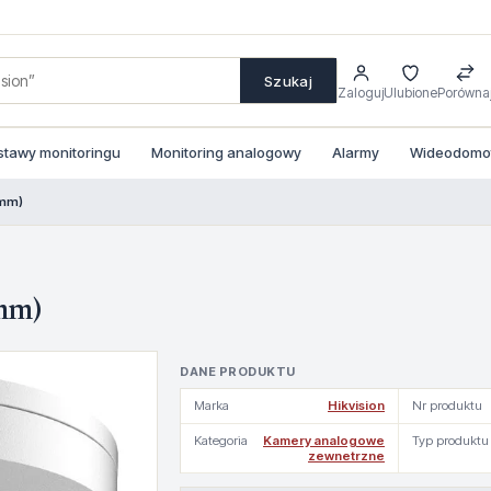
Szukaj
Zaloguj
Ulubione
Porówna
stawy monitoringu
Monitoring analogowy
Alarmy
Wideodomofo
8mm)
mm)
DANE PRODUKTU
Marka
Hikvision
Nr produktu
Kategoria
Kamery analogowe
Typ produktu
zewnetrzne