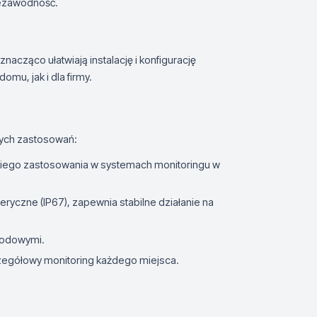
iezawodność.
acząco ułatwiają instalację i konfigurację
omu, jak i dla firmy.
nych zastosowań:
okiego zastosowania w systemach monitoringu w
eryczne (IP67), zapewnia stabilne działanie na
wodowymi.
zegółowy monitoring każdego miejsca.