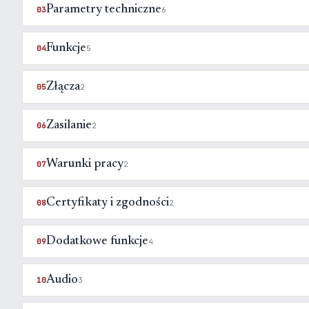
Parametry techniczne
03
6
Funkcje
04
5
Złącza
05
2
Zasilanie
06
2
Warunki pracy
07
2
Certyfikaty i zgodności
08
2
Dodatkowe funkcje
09
4
Audio
10
3