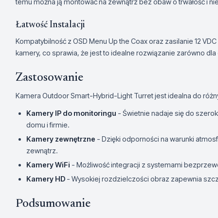
temu można ją montować na zewnątrz bez obaw o trwałość i n
Łatwość Instalacji
Kompatybilność z OSD Menu Up the Coax oraz zasilanie 12 VDC zn
kamery, co sprawia, że jest to idealne rozwiązanie zarówno dla d
Zastosowanie
Kamera Outdoor Smart-Hybrid-Light Turret jest idealna do róż
Kamery IP do monitoringu
- Świetnie nadaje się do szer
domu i firmie.
Kamery zewnętrzne
- Dzięki odporności na warunki atmosf
zewnątrz.
Kamery WiFi
- Możliwość integracji z systemami bezprze
Kamery HD
- Wysokiej rozdzielczości obraz zapewnia szc
Podsumowanie