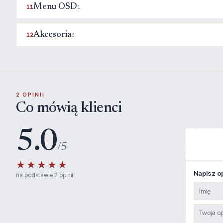
Menu OSD
11
1
Akcesoria
12
3
2 OPINII
Co mówią klienci
5.0
/5
★★★★★
Napisz op
na podstawie 2 opinii