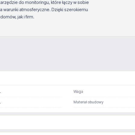
rzędzie do monitoringu, które łączy w sobie
na warunki atmosferyczne. Dzięki szerokiemu
omów, jak i firm.
i
Waga
i
Materiał obudowy