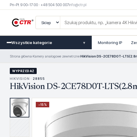
Pn–Pt 9:00–17:00 · +48 504 500 007
info@ctr.pl
Wszystkie kategorie
Monitoring IP
Ze
▾
Strona główna
›
Kamery analogowe zewnetrzne
›
HikVision DS-2CE78D0T-LTS(2.
WYPRZEDAŻ
HIKVISION ·
28855
HikVision DS-2CE78D0T-LTS(2.8
−
15
%