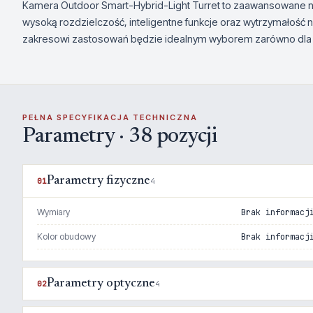
Kamera Outdoor Smart-Hybrid-Light Turret to zaawansowane na
wysoką rozdzielczość, inteligentne funkcje oraz wytrzymałość 
zakresowi zastosowań będzie idealnym wyborem zarówno dla d
PEŁNA SPECYFIKACJA TECHNICZNA
Parametry · 38 pozycji
Parametry fizyczne
01
4
Wymiary
Brak informacj
Kolor obudowy
Brak informacj
Parametry optyczne
02
4