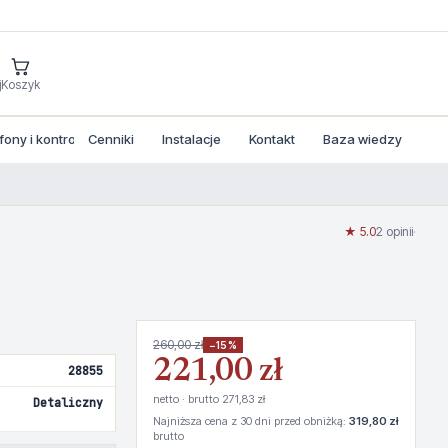
j
Koszyk
ny i kontrola dostepu
Cenniki
Instalacje
Kontakt
Baza wiedzy
★ 5.0
2 opinii
·
260,00 zł
−15%
221,00 zł
28855
netto · brutto 271,83 zł
Detaliczny
Najniższa cena z 30 dni przed obniżką:
319,80 zł
brutto