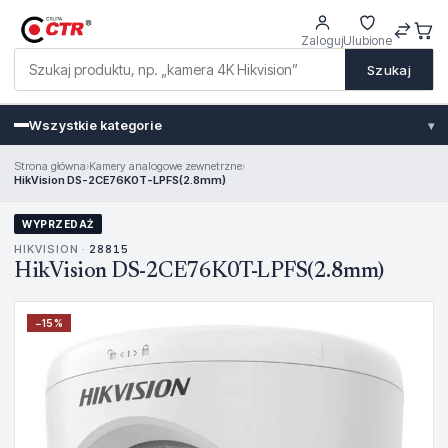
Zaloguj
Ulubione
Szukaj
Wszystkie kategorie
▾
Strona główna
›
Kamery analogowe zewnetrzne
›
HikVision DS-2CE76K0T-LPFS(2.8mm)
WYPRZEDAŻ
HIKVISION ·
28815
HikVision DS-2CE76K0T-LPFS(2.8mm)
−
15
%