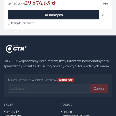
29 876,65 zł
35 149,00 zł
netto
♡
Do koszyka
Dodaj do porównania
Od 2001 r. wyposażamy instalatorów, firmy i klientów indywidualnych w
sprawdzony sprzęt CCTV. Autoryzowany dystrybutor wiodących marek.
NEWSLETTER DLA INSTALATORÓW
WKRÓTCE
Zapisz
SKLEP
POMOC
Kamery IP
Kontakt
Rejestratory
Reklamacje i zwroty