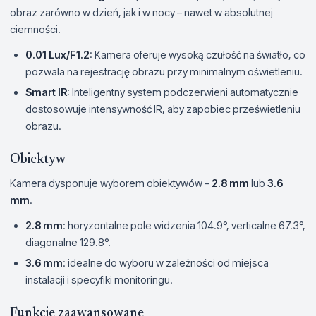
obraz zarówno w dzień, jak i w nocy – nawet w absolutnej
ciemności.
0.01 Lux/F1.2
: Kamera oferuje wysoką czułość na światło, co
pozwala na rejestrację obrazu przy minimalnym oświetleniu.
Smart IR
: Inteligentny system podczerwieni automatycznie
dostosowuje intensywność IR, aby zapobiec prześwietleniu
obrazu.
Obiektyw
Kamera dysponuje wyborem obiektywów –
2.8 mm
lub
3.6
mm
.
2.8 mm
: horyzontalne pole widzenia 104.9°, verticalne 67.3°,
diagonalne 129.8°.
3.6 mm
: idealne do wyboru w zależności od miejsca
instalacji i specyfiki monitoringu.
Funkcje zaawansowane