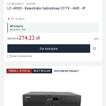
LC SECURITY · ID 8149
LC-4000 - Rejestrator hybrydowy CCTV - AHD - IP
★ 4.7
· 8 opinii
Dostępny
Wysyłka 24h
274,22 zł
322,61 zł
netto
♡
Do koszyka
Dodaj do porównania
TANIEJ -5724 ZŁ
BESTSELLER
REKOMENDOWANY