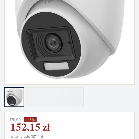
179,00 zł
−15%
152,15 zł
netto · brutto 187,14 zł