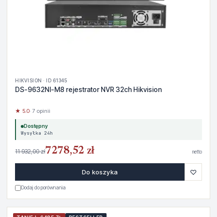
HIKVISION · ID 61345
DS-9632NI-M8 rejestrator NVR 32ch Hikvision
★ 5.0
· 7 opinii
Dostępny
Wysyłka 24h
7278,52 zł
11 932,00 zł
netto
♡
Do koszyka
Dodaj do porównania