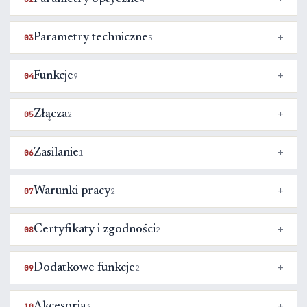
Parametry techniczne
03
5
Funkcje
04
9
Złącza
05
2
Zasilanie
06
1
Warunki pracy
07
2
Certyfikaty i zgodności
08
2
Dodatkowe funkcje
09
2
Akcesoria
10
3