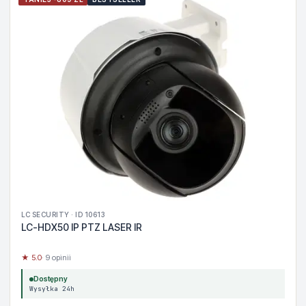
LC SECURITY · ID 10613
LC-HDX50 IP PTZ LASER IR
★ 5.0
· 9 opinii
Dostępny
Wysyłka 24h