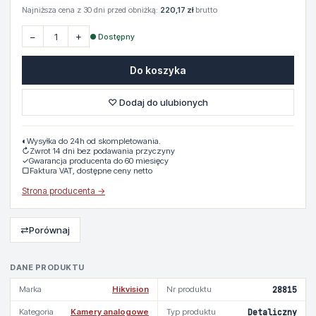
Najniższa cena z 30 dni przed obniżką:
220,17 zł
brutto
−
+
● Dostępny
Do koszyka
♡ Dodaj do ulubionych
◐
Wysyłka do 24h od skompletowania.
↻
Zwrot 14 dni bez podawania przyczyny
✓
Gwarancja producenta do 60 miesięcy
▢
Faktura VAT, dostępne ceny netto
Strona producenta →
⇄
Porównaj
DANE PRODUKTU
Marka
Hikvision
Nr produktu
28815
Kategoria
Kamery analogowe
Typ produktu
Detaliczny