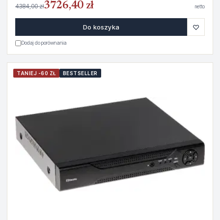
3726,40 zł
4384,00 zł
netto
♡
Do koszyka
Dodaj do porównania
TANIEJ -60 ZŁ
BESTSELLER