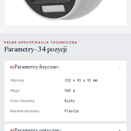
PEŁNA SPECYFIKACJA TECHNICZNA
Parametry · 34 pozycji
Parametry fizyczne
01
4
Wymiary
110 x 91 x 91 mm
Waga
500 g
Kolor obudowy
Biały
Materiał obudowy
Plastik
Parametry optyczne
02
4