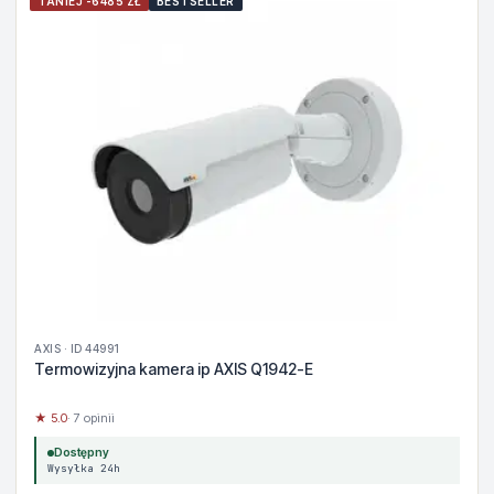
TANIEJ -6485 ZŁ
BESTSELLER
AXIS · ID 44991
Termowizyjna kamera ip AXIS Q1942-E
★ 5.0
· 7 opinii
Dostępny
Wysyłka 24h