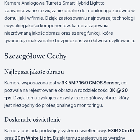
Kamera Analogowa Turret z Smart Hybrid Light to
zaawansowane rozwiązanie idealne do monitoringu zarówno w
domu, jak i w firmie. Dzięki zastosowaniu najnowszej technologii
i wysokiej jakości komponentów, kamera zapewnia
niezrównaną jakość obrazu oraz szereg funkcji, które
gwarantują maksymalne bezpieczeństwo i łatwość użytkowania.
Szczegółowe Cechy
Najlepsza jakość obrazu
Kamera wyposażona jest w
3K 5MP 16:9 CMOS Sensor
, co
pozwala na rejestrowanie obrazu w rozdzielczości
3K @ 20
fps
. Dzięki temu zyskujesz czysty i szczegółowy obraz, który
jest niezbędny do profesjonalnego monitoringu.
Doskonałe oświetlenie
Kamera posiada podwójny system oświetleniowy:
EXIR 20m IR
oraz
20m White Light
. Dzięki temu zarejestrujesz wyraźny