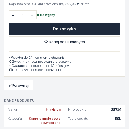
Najniższa cena z 30 dni przed obniżką:
397,35 zł
brutto
−
+
● Dostępny
Do koszyka
♡ Dodaj do ulubionych
◐
Wysyłka do 24h od skompletowania.
↻
Zwrot 14 dni bez podawania przyczyny
✓
Gwarancja producenta do 60 miesięcy
▢
Faktura VAT, dostępne ceny netto
⇄
Porównaj
DANE PRODUKTU
Marka
Hikvision
Nr produktu
28714
Kategoria
Kamery analogowe
Typ produktu
EOL
zewnetrzne