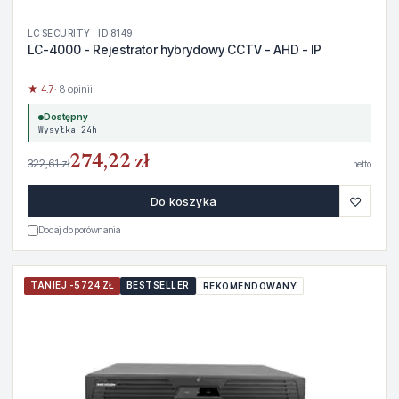
LC SECURITY · ID 8149
LC-4000 - Rejestrator hybrydowy CCTV - AHD - IP
★ 4.7
· 8 opinii
Dostępny
Wysyłka 24h
274,22 zł
322,61 zł
netto
♡
Do koszyka
Dodaj do porównania
TANIEJ -5724 ZŁ
BESTSELLER
REKOMENDOWANY