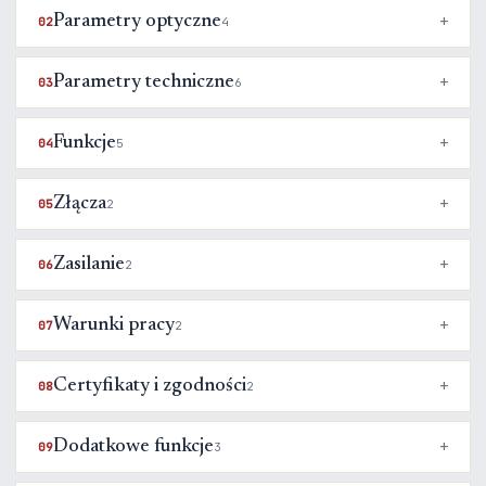
Parametry optyczne
02
4
Parametry techniczne
03
6
Funkcje
04
5
Złącza
05
2
Zasilanie
06
2
Warunki pracy
07
2
Certyfikaty i zgodności
08
2
Dodatkowe funkcje
09
3