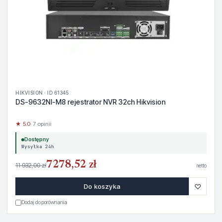
HIKVISION · ID 61345
DS-9632NI-M8 rejestrator NVR 32ch Hikvision
★ 5.0
· 7 opinii
Dostępny
Wysyłka 24h
7278,52 zł
11 932,00 zł
netto
♡
Do koszyka
Dodaj do porównania