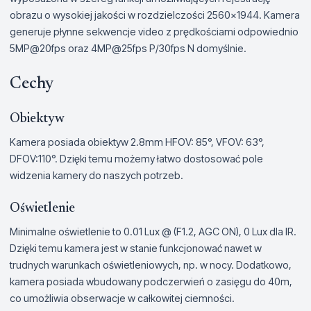
obrazu o wysokiej jakości w rozdzielczości 2560x1944. Kamera
generuje płynne sekwencje video z prędkościami odpowiednio
5MP@20fps oraz 4MP@25fps P/30fps N domyślnie.
Cechy
Obiektyw
Kamera posiada obiektyw 2.8mm HFOV: 85°, VFOV: 63°,
DFOV:110°. Dzięki temu możemy łatwo dostosować pole
widzenia kamery do naszych potrzeb.
Oświetlenie
Minimalne oświetlenie to 0.01 Lux @ (F1.2, AGC ON), 0 Lux dla IR.
Dzięki temu kamera jest w stanie funkcjonować nawet w
trudnych warunkach oświetleniowych, np. w nocy. Dodatkowo,
kamera posiada wbudowany podczerwień o zasięgu do 40m,
co umożliwia obserwacje w całkowitej ciemności.