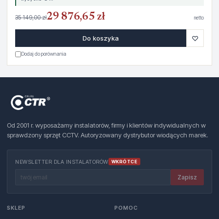
29 876,65 zł
35 149,00 zł
netto
♡
Do koszyka
Dodaj do porównania
Od 2001 r. wyposażamy instalatorów, firmy i klientów indywidualnych w
sprawdzony sprzęt CCTV. Autoryzowany dystrybutor wiodących marek.
NEWSLETTER DLA INSTALATORÓW
WKRÓTCE
Zapisz
SKLEP
POMOC