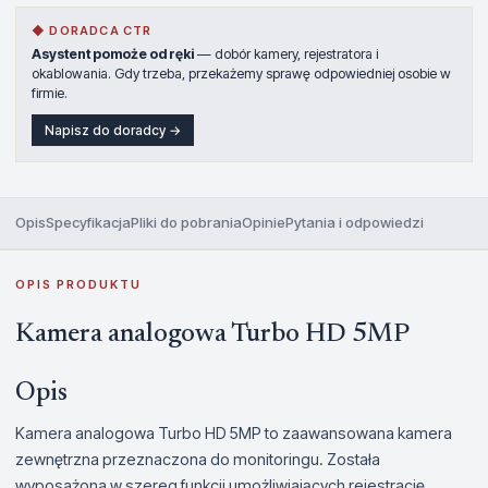
◆ DORADCA CTR
Asystent pomoże od ręki
— dobór kamery, rejestratora i
okablowania. Gdy trzeba, przekażemy sprawę odpowiedniej osobie w
firmie.
Napisz do doradcy →
Opis
Specyfikacja
Pliki do pobrania
Opinie
Pytania i odpowiedzi
OPIS PRODUKTU
Kamera analogowa Turbo HD 5MP
Opis
Kamera analogowa Turbo HD 5MP to zaawansowana kamera
zewnętrzna przeznaczona do monitoringu. Została
wyposażona w szereg funkcji umożliwiających rejestrację