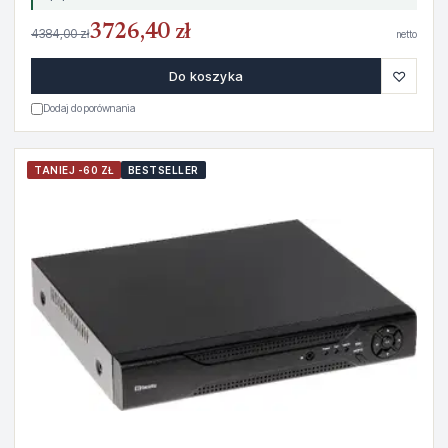
3726,40 zł
4384,00 zł
netto
♡
Do koszyka
Dodaj do porównania
TANIEJ -60 ZŁ
BESTSELLER