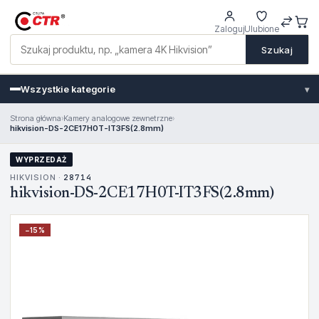
Zaloguj
Ulubione
Szukaj
Wszystkie kategorie
▾
Strona główna
›
Kamery analogowe zewnetrzne
›
hikvision-DS-2CE17H0T-IT3FS(2.8mm)
WYPRZEDAŻ
HIKVISION ·
28714
hikvision-DS-2CE17H0T-IT3FS(2.8mm)
−
15
%