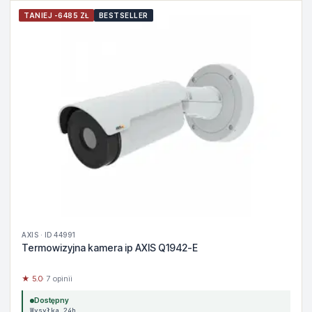
TANIEJ -6485 ZŁ
BESTSELLER
AXIS · ID 44991
Termowizyjna kamera ip AXIS Q1942-E
★ 5.0
· 7 opinii
Dostępny
Wysyłka 24h