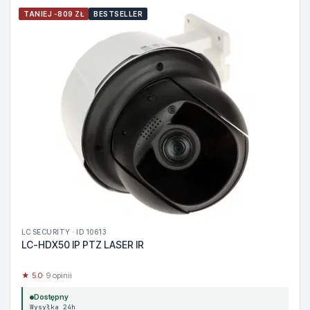
TANIEJ -809 ZŁ
BESTSELLER
LC SECURITY · ID 10613
LC-HDX50 IP PTZ LASER IR
★ 5.0
· 9 opinii
Dostępny
Wysyłka 24h