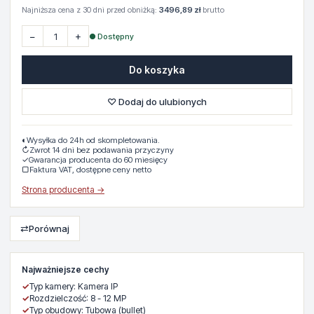
Najniższa cena z 30 dni przed obniżką:
3496,89 zł
brutto
−
+
● Dostępny
Do koszyka
♡ Dodaj do ulubionych
◐
Wysyłka do 24h od skompletowania.
↻
Zwrot 14 dni bez podawania przyczyny
✓
Gwarancja producenta do 60 miesięcy
▢
Faktura VAT, dostępne ceny netto
Strona producenta →
⇄
Porównaj
Najważniejsze cechy
✓
Typ kamery: Kamera IP
✓
Rozdzielczość: 8 - 12 MP
✓
Typ obudowy: Tubowa (bullet)