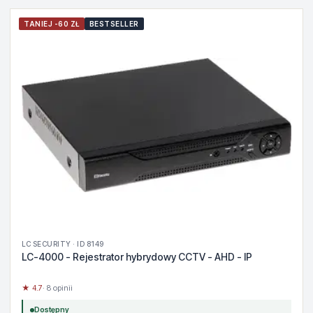
TANIEJ -60 ZŁ
BESTSELLER
LC SECURITY · ID 8149
LC-4000 - Rejestrator hybrydowy CCTV - AHD - IP
★ 4.7
· 8 opinii
Dostępny