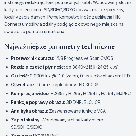
instalację, redukując ilość potrzebnych kabli. Wbudowany slot na
karty pamięci micro SD/SDHC/SDXC pozwala na bezpieczny,
lokalny zapis danych. Pełna kompatybilność z aplikacją HIK-
Connect umożliwia zdalny podgląd z dowolnego miejsca na
świecie za pomocą smartfona.
Najważniejsze parametry techniczne
Przetwornik obrazu:
1/1.8 Progressive Scan CMOS
Rozdzielczość i płynność:
do 3840×2160 (24/25 kl./s)
Czułość:
0.0005 lux @ F1.0 (kolor), 0 lux z oświetlaczem LED
Oświetlacz:
IR oraz ciepłe diody LED 3000K
Kompresja wideo:
H.265+ / H.265 / H.264+ / H.264 / MJPEG
Funkcje poprawy obrazu:
3D DNR, BLC, ICR
Analityka obrazu:
Zaawansowane funkcje VCA
Zapis lokalny:
Wbudowany slot na karty micro
SD/SDHC/SDXC
Zasilanie:
DC12V & PoE