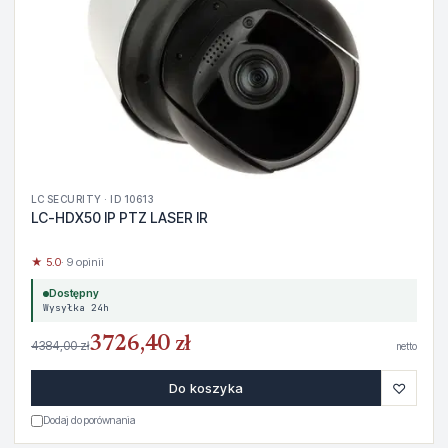
LC SECURITY · ID 10613
LC-HDX50 IP PTZ LASER IR
★ 5.0
· 9 opinii
Dostępny
Wysyłka 24h
3726,40 zł
4384,00 zł
netto
♡
Do koszyka
Dodaj do porównania