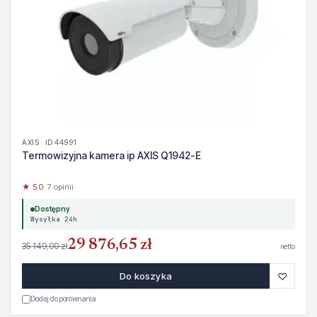
AXIS · ID 44991
Termowizyjna kamera ip AXIS Q1942-E
★ 5.0
· 7 opinii
Dostępny
Wysyłka 24h
29 876,65 zł
35 149,00 zł
netto
♡
Do koszyka
Dodaj do porównania