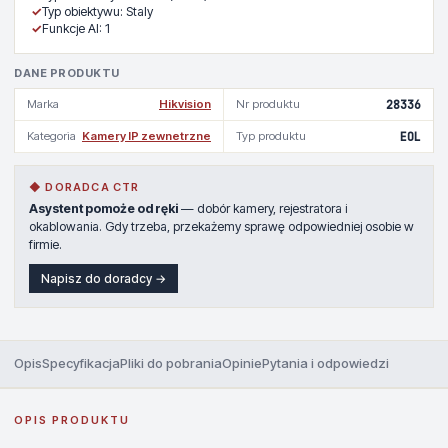
✓
Typ obiektywu: Staly
✓
Funkcje AI: 1
DANE PRODUKTU
Marka
Hikvision
Nr produktu
28336
Kategoria
Kamery IP zewnetrzne
Typ produktu
EOL
◆ DORADCA CTR
Asystent pomoże od ręki
— dobór kamery, rejestratora i
okablowania. Gdy trzeba, przekażemy sprawę odpowiedniej osobie w
firmie.
Napisz do doradcy →
Opis
Specyfikacja
Pliki do pobrania
Opinie
Pytania i odpowiedzi
OPIS PRODUKTU