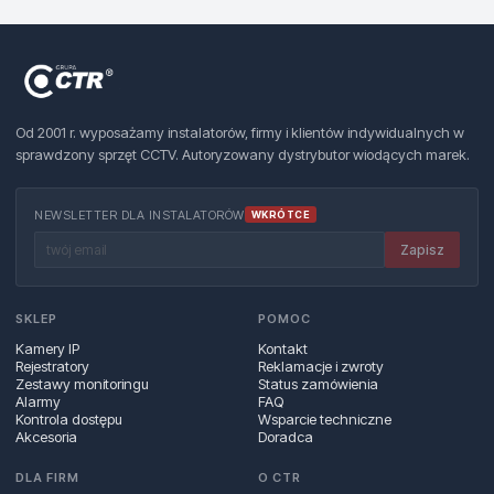
Od 2001 r. wyposażamy instalatorów, firmy i klientów indywidualnych w
sprawdzony sprzęt CCTV. Autoryzowany dystrybutor wiodących marek.
NEWSLETTER DLA INSTALATORÓW
WKRÓTCE
Zapisz
SKLEP
POMOC
Kamery IP
Kontakt
Rejestratory
Reklamacje i zwroty
Zestawy monitoringu
Status zamówienia
Alarmy
FAQ
Kontrola dostępu
Wsparcie techniczne
Akcesoria
Doradca
DLA FIRM
O CTR