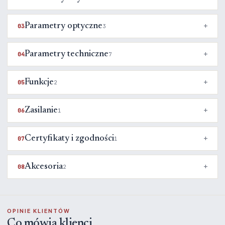
Parametry optyczne
03
3
Parametry techniczne
04
7
Funkcje
05
2
Zasilanie
06
1
Certyfikaty i zgodności
07
1
Akcesoria
08
2
OPINIE KLIENTÓW
Co mówią klienci