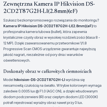
Zewnętrzna Kamera IP Hikvision DS-
2CD2T87G2H-LI(2.8mm)(eF)
Szukasz bezkompromisowego rozwiązania do monitoringu?
Kamera IP Hikvision DS-2CD2T87G2H-LI(2.8mm)(eF)
to
profesjonalna kamera tubowa (bullet), która zapewnia
krystalicznie czysty obraz w wysokiej rozdzielczości (klasa 8 -
12 MP). Dzięki zaawansowanemu przetwornikowi 1/1.8
Progressive Scan CMOS urządzenie gwarantuje najwyższą
jakość nagrań, niezależnie od pory dnia i warunków
oświetleniowych.
Doskonały obraz w całkowitych ciemnościach
Model
hikvision-DS-2CD2T87G2H-LI
wyróżnia się
niesamowitą czułością na światło. W trybie kolorowym wymaga
zaledwie 0.0005 lux @ F1.0 (AGC ON), a dzięki wbudowanym
diodom podczerwieni (IR) oraz ciepłym diodom LED (3000K)
potrafi rejestrować wyraźny obraz nawet przy 0 lux.