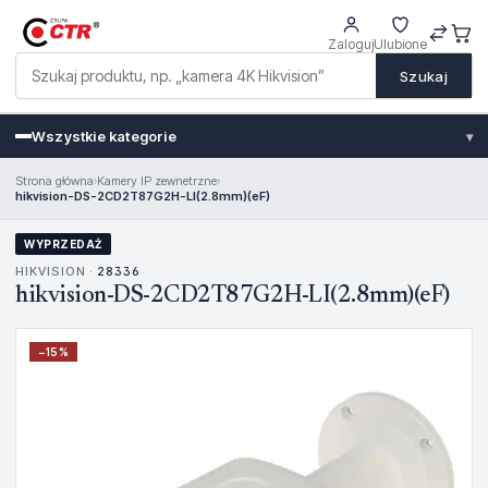
Zaloguj
Ulubione
Szukaj
Wszystkie kategorie
▾
Strona główna
›
Kamery IP zewnetrzne
›
hikvision-DS-2CD2T87G2H-LI(2.8mm)(eF)
WYPRZEDAŻ
HIKVISION ·
28336
hikvision-DS-2CD2T87G2H-LI(2.8mm)(eF)
−
15
%