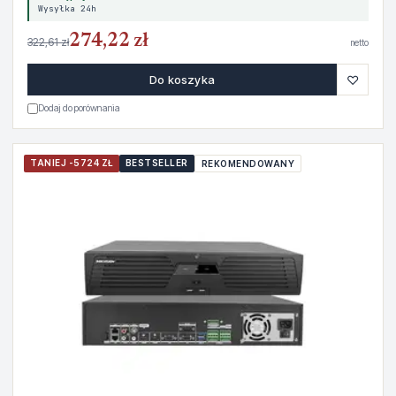
Wysyłka 24h
274,22 zł
322,61 zł
netto
♡
Do koszyka
Dodaj do porównania
TANIEJ -5724 ZŁ
BESTSELLER
REKOMENDOWANY