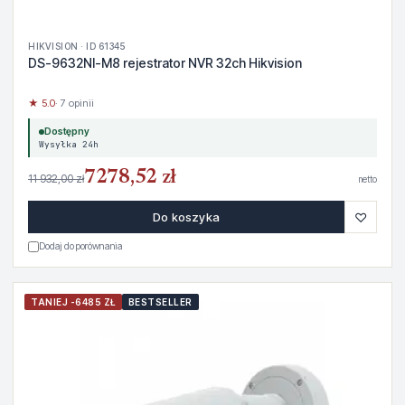
HIKVISION · ID 61345
DS-9632NI-M8 rejestrator NVR 32ch Hikvision
★ 5.0
· 7 opinii
Dostępny
Wysyłka 24h
7278,52 zł
11 932,00 zł
netto
♡
Do koszyka
Dodaj do porównania
TANIEJ -6485 ZŁ
BESTSELLER