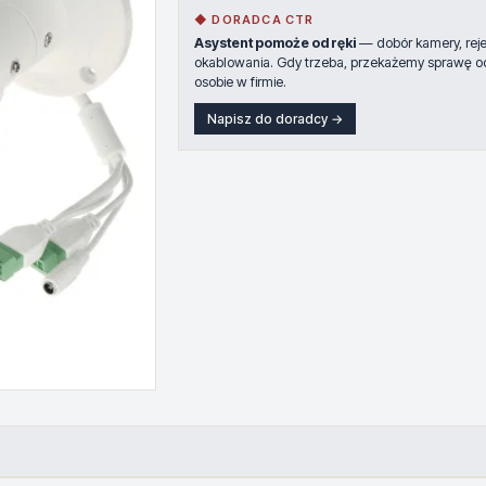
◆ DORADCA CTR
Asystent pomoże od ręki
— dobór kamery, rejes
okablowania. Gdy trzeba, przekażemy sprawę o
osobie w firmie.
Napisz do doradcy →