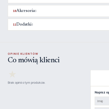
Akcesoria
10
3
Dodatki
11
3
OPINIE KLIENTÓW
Co mówią klienci
★
Brak opinii o tym produkcie.
Napisz op