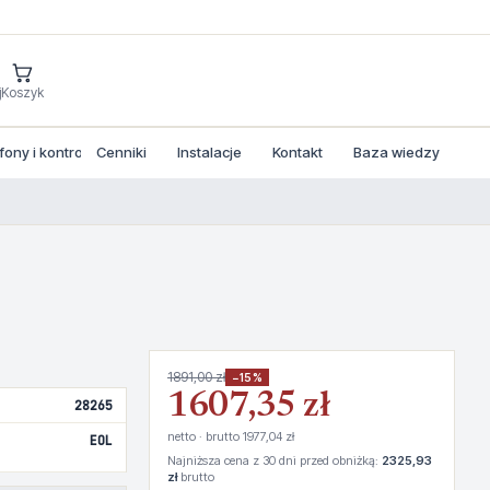
j
Koszyk
ny i kontrola dostepu
Cenniki
Instalacje
Kontakt
Baza wiedzy
1891,00 zł
−15%
1607,35 zł
28265
netto · brutto 1977,04 zł
EOL
Najniższa cena z 30 dni przed obniżką:
2325,93
zł
brutto