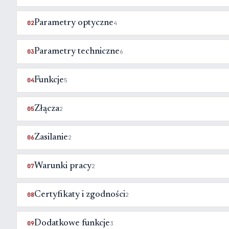
Parametry optyczne
02
4
Parametry techniczne
03
6
Funkcje
04
5
Złącza
05
2
Zasilanie
06
2
Warunki pracy
07
2
Certyfikaty i zgodności
08
2
Dodatkowe funkcje
09
3