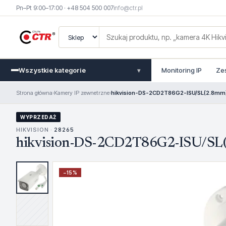
Pn–Pt 9:00–17:00 · +48 504 500 007
info@ctr.pl
Wszystkie kategorie
Monitoring IP
Ze
▾
Strona główna
›
Kamery IP zewnetrzne
›
hikvision-DS-2CD2T86G2-ISU/SL(2.8mm)
WYPRZEDAŻ
HIKVISION ·
28265
hikvision-DS-2CD2T86G2-ISU/SL(
−
15
%