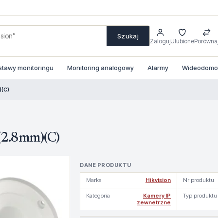
Szukaj
Zaloguj
Ulubione
Porówna
stawy monitoringu
Monitoring analogowy
Alarmy
Wideodomofo
(C)
2.8mm)(C)
DANE PRODUKTU
Marka
Hikvision
Nr produktu
Kategoria
Kamery IP
Typ produktu
zewnetrzne