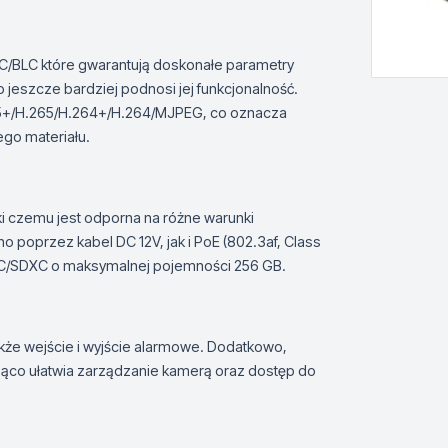
C/BLC które gwarantują doskonałe parametry
 jeszcze bardziej podnosi jej funkcjonalność.
265+/H.265/H.264+/H.264/MJPEG, co oznacza
ego materiału.
i czemu jest odporna na różne warunki
o poprzez kabel DC 12V, jak i PoE (802.3af, Class
DHC/SDXC o maksymalnej pojemności 256 GB.
akże wejście i wyjście alarmowe. Dodatkowo,
ąco ułatwia zarządzanie kamerą oraz dostęp do