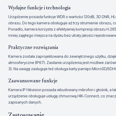
Wydajne funkcje i technologia
Urządzenie posiada funkcje WDR o wartości 120dB, 3D DNR, HL
obrazu. Do tego kamera obsługuje aż trzy strumienie obrazu, co
Ponadto, kamera korzysta z efektywnej kompresji obrazu H.
mniej zajętego miejsca na dysku bez utraty jakości rejestrowan
Praktyczne rozwiązania
Kamera została zaprojektowana do zewnętrznego użytku, dzięk
atmosferyczne (IP67). Zasilanie urządzenia jest możliwe zarówn
3). Na uwagę zasługuje też obsługa karty pamięci MicroSD/S
Zaawansowane funkcje
Kamera IP Hikvision posiada wbudowany mikrofon i głośnik, a t
urządzenie obsługuje usługę chmurową HIK-Connect, co znacz
zapisanych danych.
Zastosowanie