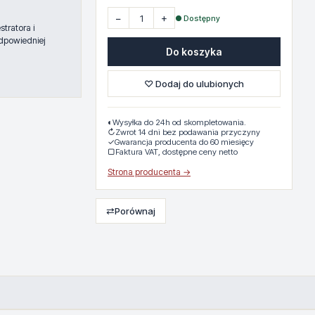
−
+
● Dostępny
tratora i
dpowiedniej
Do koszyka
♡ Dodaj do ulubionych
◐
Wysyłka do 24h od skompletowania.
↻
Zwrot 14 dni bez podawania przyczyny
✓
Gwarancja producenta do 60 miesięcy
▢
Faktura VAT, dostępne ceny netto
Strona producenta →
⇄
Porównaj