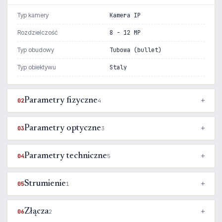
Typ kamery
Kamera IP
Rozdzielczość
8 - 12 MP
Typ obudowy
Tubowa (bullet)
Typ obiektywu
Staly
Parametry fizyczne
02
4
Parametry optyczne
03
3
Parametry techniczne
04
5
Strumienie
05
1
Złącza
06
2