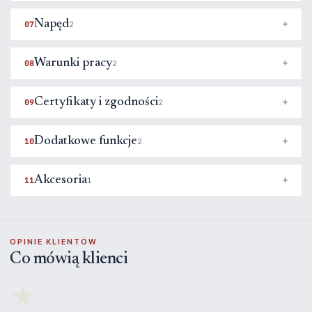
Napęd
07
2
Warunki pracy
08
2
Certyfikaty i zgodności
09
2
Dodatkowe funkcje
10
2
Akcesoria
11
1
OPINIE KLIENTÓW
Co mówią klienci
★