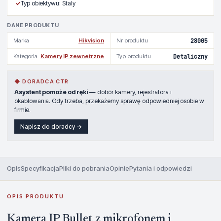
✓
Typ obiektywu: Staly
DANE PRODUKTU
Marka
Hikvision
Nr produktu
28005
Kategoria
Kamery IP zewnetrzne
Typ produktu
Detaliczny
◆ DORADCA CTR
Asystent pomoże od ręki
— dobór kamery, rejestratora i
okablowania. Gdy trzeba, przekażemy sprawę odpowiedniej osobie w
firmie.
Napisz do doradcy →
Opis
Specyfikacja
Pliki do pobrania
Opinie
Pytania i odpowiedzi
OPIS PRODUKTU
Kamera IP Bullet z mikrofonem i