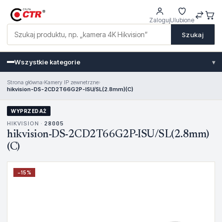
Zaloguj
Ulubione
Szukaj
Wszystkie kategorie
▾
Strona główna
›
Kamery IP zewnetrzne
›
hikvision-DS-2CD2T66G2P-ISU/SL(2.8mm)(C)
WYPRZEDAŻ
HIKVISION ·
28005
hikvision-DS-2CD2T66G2P-ISU/SL(2.8mm)
(C)
−
15
%