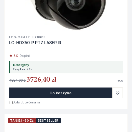
LC SECURITY · ID 10613
LC-HDX50 IP PTZ LASER IR
★ 5.0
· 9 opinii
Dostępny
Wysyłka 24h
3726,40 zł
4384,00 zł
netto
♡
Do koszyka
Dodaj do porównania
TANIEJ -60 ZŁ
BESTSELLER