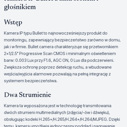
głośnikiem
Wstęp
Kamera IP typu Bullet to najnowocześniejszy produkt do
monitoringu, zapewniający bezpieczeństwo zarówno w domu,
jak i w firmie. Bullet camera charakteryzuje się przetwornikiem
2x1/2.5" Progressive Scan CMOS i minimalnym oświetleniem
barw: 0.003 Lux przy F1.6, AGC ON, 0 Lux dla podczerwieni.
Zwiększa ochronę poprzez detekcję ruchu, a wbudowane
wejścia/wyjścia alarmowe pozwalają na pełną integrację z
systemem bezpieczeństwa.
Dwa Strumienie
Kamera ta wyposażona jest w technologię transmitowania
dwóch strumieni multimedialnych (zdjęcia/-ów i dźwięku),
obsługując kodeki H.265+/H.265/H.264+/H.264/MJPEG. Dzięki
temu, kamera umożliwia jednoczesny podgląd i nagrywanie