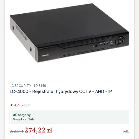
LC SECURITY · ID 8149
LC-4000 - Rejestrator hybrydowy CCTV - AHD - IP
★ 4.7
· 8 opinii
Dostępny
Wysyłka 24h
274,22 zł
322,61 zł
netto