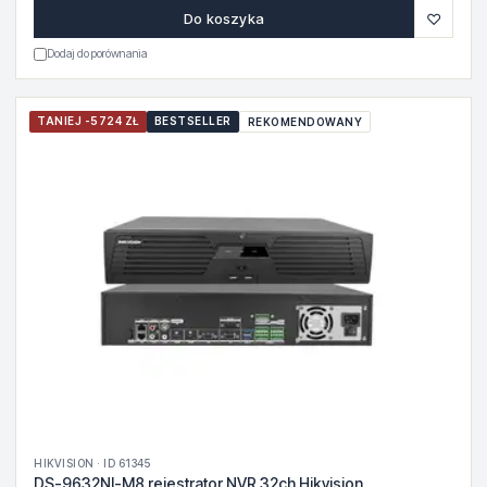
♡
Do koszyka
Dodaj do porównania
TANIEJ -5724 ZŁ
BESTSELLER
REKOMENDOWANY
HIKVISION · ID 61345
DS-9632NI-M8 rejestrator NVR 32ch Hikvision