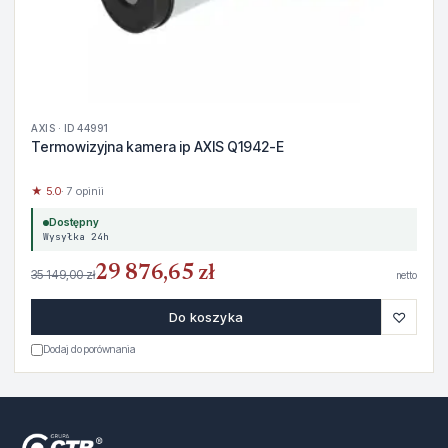
AXIS · ID 44991
Termowizyjna kamera ip AXIS Q1942-E
★ 5.0
· 7 opinii
Dostępny
Wysyłka 24h
29 876,65 zł
35 149,00 zł
netto
♡
Do koszyka
Dodaj do porównania