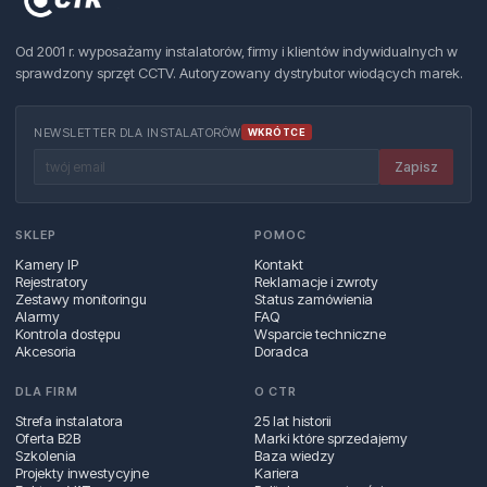
Od 2001 r. wyposażamy instalatorów, firmy i klientów indywidualnych w
sprawdzony sprzęt CCTV. Autoryzowany dystrybutor wiodących marek.
NEWSLETTER DLA INSTALATORÓW
WKRÓTCE
Zapisz
SKLEP
POMOC
Kamery IP
Kontakt
Rejestratory
Reklamacje i zwroty
Zestawy monitoringu
Status zamówienia
Alarmy
FAQ
Kontrola dostępu
Wsparcie techniczne
Akcesoria
Doradca
DLA FIRM
O CTR
Strefa instalatora
25 lat historii
Oferta B2B
Marki które sprzedajemy
Szkolenia
Baza wiedzy
Projekty inwestycyjne
Kariera