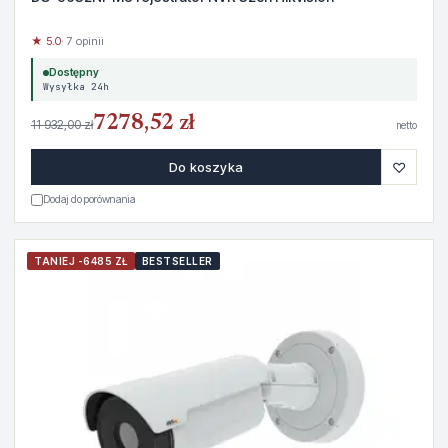
★ 5.0
· 7 opinii
Dostępny
Wysyłka 24h
7278,52 zł
11 932,00 zł
netto
♡
Do koszyka
Dodaj do porównania
TANIEJ -6485 ZŁ
BESTSELLER