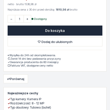
netto · brutto 1538,98 zł
Najniższa cena z 30 dni przed obniżką:
1810,56 zł
brutto
−
+
● Dostępny
Do koszyka
♡ Dodaj do ulubionych
◐
Wysyłka do 24h od skompletowania.
↻
Zwrot 14 dni bez podawania przyczyny
✓
Gwarancja producenta do 60 miesięcy
▢
Faktura VAT, dostępne ceny netto
⇄
Porównaj
Najważniejsze cechy
✓
Typ kamery: Kamera IP
✓
Rozdzielczość: 8 - 12 MP
✓
Typ obudowy: Tubowa (bullet)