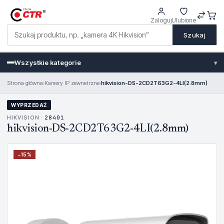
Zaloguj
Ulubione
Szukaj
Wszystkie kategorie
▾
Strona główna
›
Kamery IP zewnetrzne
›
hikvision-DS-2CD2T63G2-4LI(2.8mm)
WYPRZEDAŻ
HIKVISION ·
28401
hikvision-DS-2CD2T63G2-4LI(2.8mm)
−
15
%