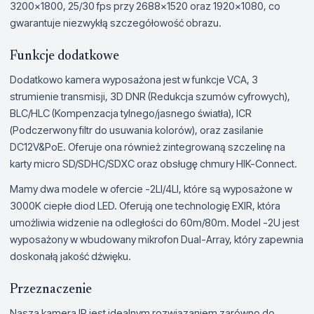
3200x1800, 25/30 fps przy 2688x1520 oraz 1920x1080, co
gwarantuje niezwykłą szczegółowość obrazu.
Funkcje dodatkowe
Dodatkowo kamera wyposażona jest w funkcje VCA, 3
strumienie transmisji, 3D DNR (Redukcja szumów cyfrowych),
BLC/HLC (Kompenzacja tylnego/jasnego światła), ICR
(Podczerwony filtr do usuwania kolorów), oraz zasilanie
DC12V&PoE. Oferuje ona również zintegrowaną szczelinę na
karty micro SD/SDHC/SDXC oraz obsługę chmury HIK-Connect.
Mamy dwa modele w ofercie -2LI/4LI, które są wyposażone w
3000K ciepłe diod LED. Oferują one technologię EXIR, która
umożliwia widzenie na odległości do 60m/80m. Model -2U jest
wyposażony w wbudowany mikrofon Dual-Array, który zapewnia
doskonałą jakość dźwięku.
Przeznaczenie
Nasza kamera IP jest idealnym rozwiązaniem zarówno do