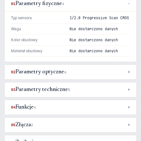
Parametry fizyczne
01
4
Typ sensora
1/2.8 Progressive Scan CMOS
Waga
Nie dostarczono danych
Kolor obudowy
Nie dostarczono danych
Materiał obudowy
Nie dostarczono danych
Parametry optyczne
02
6
Parametry techniczne
03
5
Funkcje
04
4
Złącza
05
2