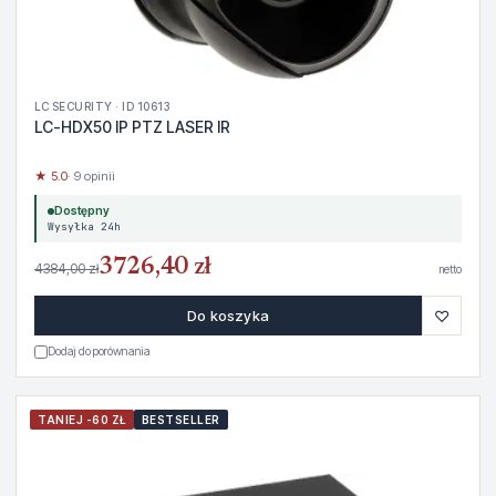
LC SECURITY · ID 10613
LC-HDX50 IP PTZ LASER IR
★ 5.0
· 9 opinii
Dostępny
Wysyłka 24h
3726,40 zł
4384,00 zł
netto
♡
Do koszyka
Dodaj do porównania
TANIEJ -60 ZŁ
BESTSELLER