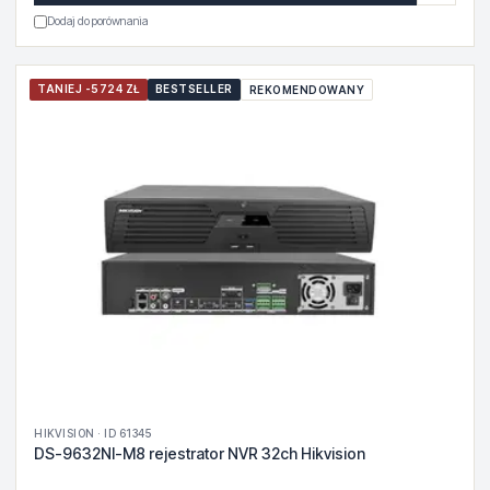
Dodaj do porównania
TANIEJ -5724 ZŁ
BESTSELLER
REKOMENDOWANY
HIKVISION · ID 61345
DS-9632NI-M8 rejestrator NVR 32ch Hikvision