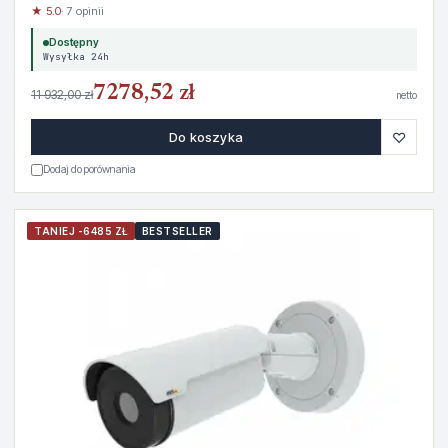
★ 5.0
· 7 opinii
Dostępny
Wysyłka 24h
7278,52 zł
11 932,00 zł
netto
♡
Do koszyka
Dodaj do porównania
TANIEJ -6485 ZŁ
BESTSELLER