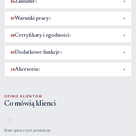
Zasilanie
06
2
Warunki pracy
07
2
Certyfikaty i zgodności
08
2
Dodatkowe funkcje
09
3
Akcesoria
10
3
OPINIE KLIENTÓW
Co mówią klienci
★
Brak opinii o tym produkcie.