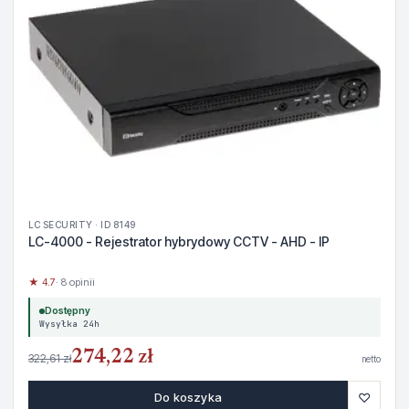
LC SECURITY · ID 8149
LC-4000 - Rejestrator hybrydowy CCTV - AHD - IP
★ 4.7
· 8 opinii
Dostępny
Wysyłka 24h
274,22 zł
322,61 zł
netto
♡
Do koszyka