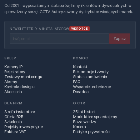
Od 2001 r. wyposażamy instalatorów, firmy i klientów indywidualnych w
sprawdzony sprzęt CCTV. Autoryzowany dystrybutor wiodących marek.
NEWSLETTER DLA INSTALATORÓW
WKRÓTCE
Zapisz
SKLEP
POMOC
Kamery IP
Kontakt
Rejestratory
Reklamacje i zwroty
Zestawy monitoringu
Status zamówienia
Alarmy
FAQ
Kontrola dostępu
Wsparcie techniczne
Akcesoria
Doradca
DLA FIRM
O CTR
Strefa instalatora
25 lat historii
Oferta B2B
Marki które sprzedajemy
Szkolenia
Baza wiedzy
Projekty inwestycyjne
Kariera
Faktura VAT
Polityka prywatności