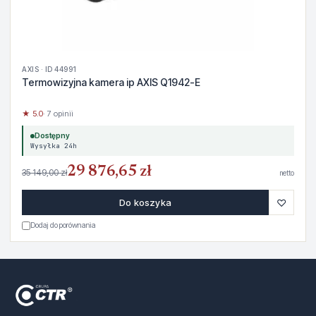
AXIS · ID 44991
Termowizyjna kamera ip AXIS Q1942-E
★ 5.0
· 7 opinii
Dostępny
Wysyłka 24h
29 876,65 zł
35 149,00 zł
netto
♡
Do koszyka
Dodaj do porównania