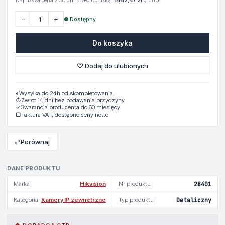
Najniższa cena z 30 dni przed obniżką:
1462,47 zł
brutto
−
+
● Dostępny
Do koszyka
♡ Dodaj do ulubionych
◐
Wysyłka do 24h od skompletowania.
↻
Zwrot 14 dni bez podawania przyczyny
✓
Gwarancja producenta do 60 miesięcy
▢
Faktura VAT, dostępne ceny netto
⇄
Porównaj
DANE PRODUKTU
Marka
Hikvision
Nr produktu
28401
Kategoria
Kamery IP zewnetrzne
Typ produktu
Detaliczny