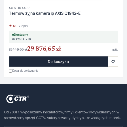
AXIS · ID 44991
Termowizyjna kamera ip AXIS Q1942-E
★ 5.0
· 7 opinii
Dostępny
Wysyłka 24h
29 876,65 zł
35 149,00 zł
netto
♡
Do koszyka
Dodaj do porównania
Od 2001 r. wyposażamy instalatorów, firmy i klientów indywidualnych w
sprawdzony sprzęt CCTV. Autoryzowany dystrybutor wiodących marek.