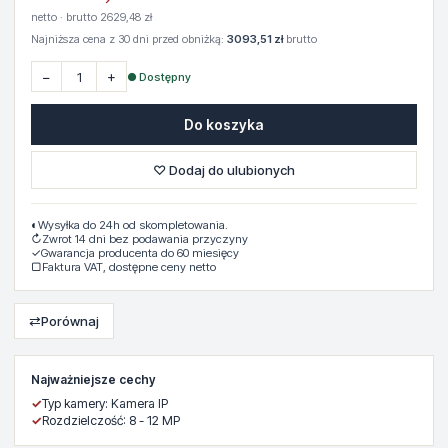
netto · brutto 2629,48 zł
Najniższa cena z 30 dni przed obniżką:
3093,51 zł
brutto
−
+
● Dostępny
Do koszyka
♡ Dodaj do ulubionych
◐
Wysyłka do 24h od skompletowania.
↻
Zwrot 14 dni bez podawania przyczyny
✓
Gwarancja producenta do 60 miesięcy
▢
Faktura VAT, dostępne ceny netto
⇄
Porównaj
Najważniejsze cechy
✓
Typ kamery: Kamera IP
✓
Rozdzielczość: 8 - 12 MP