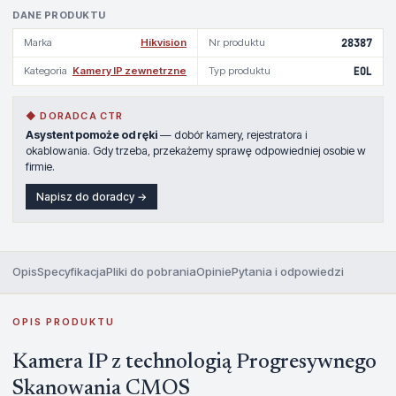
DANE PRODUKTU
Marka
Hikvision
Nr produktu
28387
Kategoria
Kamery IP zewnetrzne
Typ produktu
EOL
◆ DORADCA CTR
Asystent pomoże od ręki
— dobór kamery, rejestratora i
okablowania. Gdy trzeba, przekażemy sprawę odpowiedniej osobie w
firmie.
Napisz do doradcy →
Opis
Specyfikacja
Pliki do pobrania
Opinie
Pytania i odpowiedzi
OPIS PRODUKTU
Kamera IP z technologią Progresywnego
Skanowania CMOS