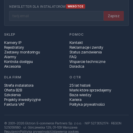
NEWSLETTER DLA INSTALATORÓW
WKRÓTCE
Zapisz
SKLEP
POMOC
Kamery IP
Kontakt
Rejestratory
Reklamacje i zwroty
Zestawy monitoringu
Status zamówienia
Alarmy
FAQ
Kontrola dostępu
Wsparcie techniczne
Akcesoria
Doradca
DLA FIRM
O CTR
Strefa instalatora
25 lat historii
Oferta B2B
Marki które sprzedajemy
Szkolenia
Baza wiedzy
Projekty inwestycyjne
Kariera
Faktura VAT
Polityka prywatności
© 2001–2026 Elctron E-commerce Partners Sp. z o.o. · NIP 5273052174 · REGON
525059580 · ul. Górczewska 129, 01‑109 Warszawa
Regulamin
Polityka prywatności
Ustawienia cookies