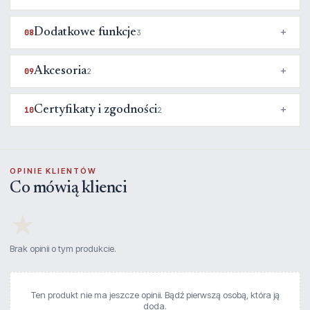
Dodatkowe funkcje
08
3
Akcesoria
09
2
Certyfikaty i zgodności
10
2
OPINIE KLIENTÓW
Co mówią klienci
★
Brak opinii o tym produkcie.
Ten produkt nie ma jeszcze opinii. Bądź pierwszą osobą, która ją
doda.