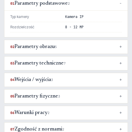
Parametry podstawowe
01
2
Typ kamery
Kamera IP
Rozdzielczość
8 - 12 MP
Parametry obrazu
02
5
Parametry techniczne
03
7
Wejścia / wyjścia
04
3
Parametry fizyczne
05
3
Warunki pracy
06
2
Zgodność z normami
07
2