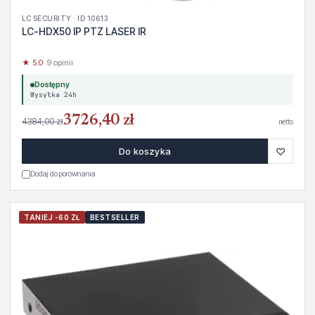
LC SECURITY · ID 10613
LC-HDX50 IP PTZ LASER IR
★ 5.0
· 9 opinii
Dostępny
Wysyłka 24h
3726,40 zł
4384,00 zł
netto
♡
Do koszyka
Dodaj do porównania
TANIEJ -60 ZŁ
BESTSELLER