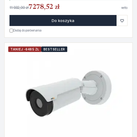
7278,52 zł
11 932,00 zł
netto
♡
Do koszyka
Dodaj do porównania
TANIEJ -6485 ZŁ
BESTSELLER