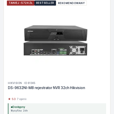
TANIEJ -5724 ZŁ
BESTSELLER
REKOMENDOWANY
HIKVISION · ID 61345
DS-9632NI-M8 rejestrator NVR 32ch Hikvision
★ 5.0
· 7 opinii
Dostępny
Wysyłka 24h