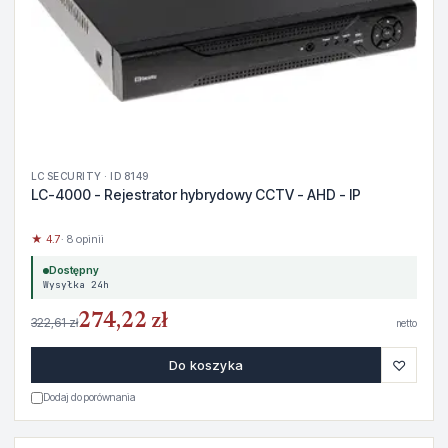
LC SECURITY · ID 8149
LC-4000 - Rejestrator hybrydowy CCTV - AHD - IP
★ 4.7
· 8 opinii
Dostępny
Wysyłka 24h
274,22 zł
322,61 zł
netto
♡
Do koszyka
Dodaj do porównania