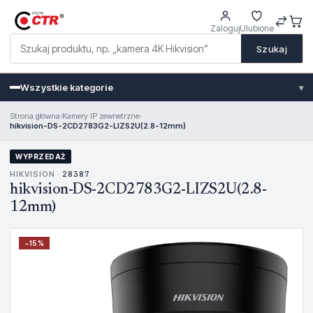
Zaloguj
Ulubione
Szukaj
Wszystkie kategorie
▾
Strona główna
›
Kamery IP zewnetrzne
›
hikvision-DS-2CD2783G2-LIZS2U(2.8-12mm)
WYPRZEDAŻ
HIKVISION ·
28387
hikvision-DS-2CD2783G2-LIZS2U(2.8-
12mm)
−
15
%