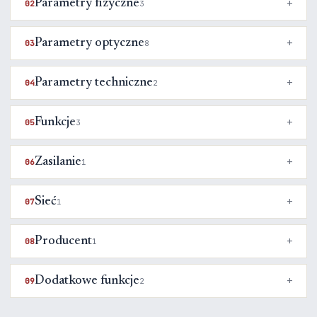
Parametry fizyczne
02
3
Parametry optyczne
03
8
Parametry techniczne
04
2
Funkcje
05
3
Zasilanie
06
1
Sieć
07
1
Producent
08
1
Dodatkowe funkcje
09
2