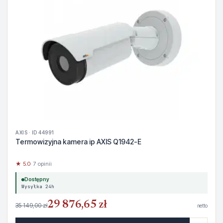
AXIS · ID 44991
Termowizyjna kamera ip AXIS Q1942-E
★ 5.0
· 7 opinii
Dostępny
Wysyłka 24h
29 876,65 zł
35 149,00 zł
netto