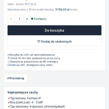
netto · brutto 3177,33 zł
Najniższa cena z 30 dni przed obniżką:
3738,03 zł
brutto
−
+
● Dostępny
Do koszyka
♡ Dodaj do ulubionych
◐
Wysyłka do 24h od skompletowania.
↻
Zwrot 14 dni bez podawania przyczyny
✓
Gwarancja producenta do 60 miesięcy
▢
Faktura VAT, dostępne ceny netto
⇄
Porównaj
Najważniejsze cechy
✓
Typ kamery: Kamera IP
✓
Rozdzielczość: 4 - 5 MP
✓
Typ obudowy: Kopulowa (dome/eyeball)