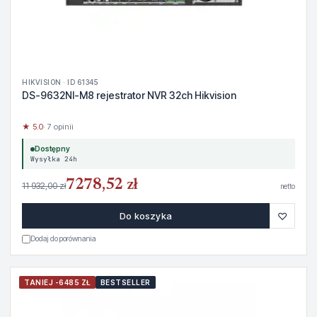
HIKVISION · ID 61345
DS-9632NI-M8 rejestrator NVR 32ch Hikvision
★ 5.0
· 7 opinii
Dostępny
Wysyłka 24h
7278,52 zł
11 932,00 zł
netto
♡
Do koszyka
Dodaj do porównania
TANIEJ -6485 ZŁ
BESTSELLER