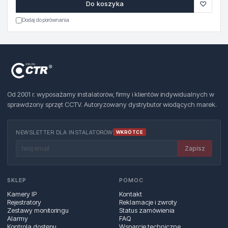
♡
Do koszyka
Dodaj do porównania
Od 2001 r. wyposażamy instalatorów, firmy i klientów indywidualnych w
sprawdzony sprzęt CCTV. Autoryzowany dystrybutor wiodących marek.
NEWSLETTER DLA INSTALATORÓW
WKRÓTCE
Zapisz
SKLEP
POMOC
Kamery IP
Kontakt
Rejestratory
Reklamacje i zwroty
Zestawy monitoringu
Status zamówienia
Alarmy
FAQ
Kontrola dostępu
Wsparcie techniczne