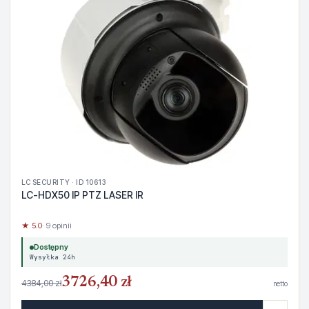
LC SECURITY · ID 10613
LC-HDX50 IP PTZ LASER IR
★ 5.0
· 9 opinii
Dostępny
Wysyłka 24h
3726,40 zł
4384,00 zł
netto