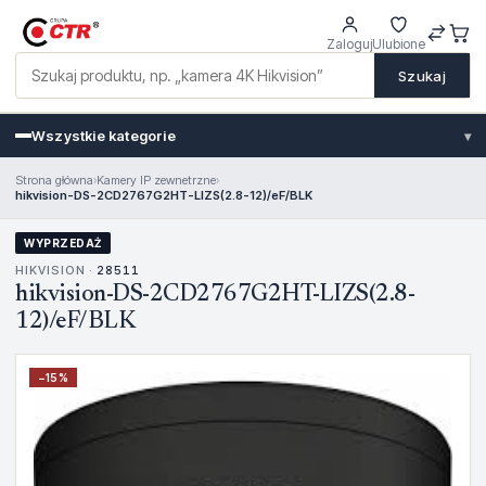
Zaloguj
Ulubione
Szukaj
Wszystkie kategorie
▾
Strona główna
›
Kamery IP zewnetrzne
›
hikvision-DS-2CD2767G2HT-LIZS(2.8-12)/eF/BLK
WYPRZEDAŻ
HIKVISION ·
28511
hikvision-DS-2CD2767G2HT-LIZS(2.8-
12)/eF/BLK
−
15
%