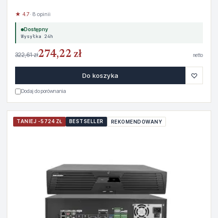
★ 4.7
· 8 opinii
Dostępny
Wysyłka 24h
274,22 zł
322,61 zł
netto
♡
Do koszyka
Dodaj do porównania
TANIEJ -5724 ZŁ
BESTSELLER
REKOMENDOWANY