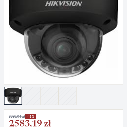
3039,04 zł
−15%
2583,19 zł