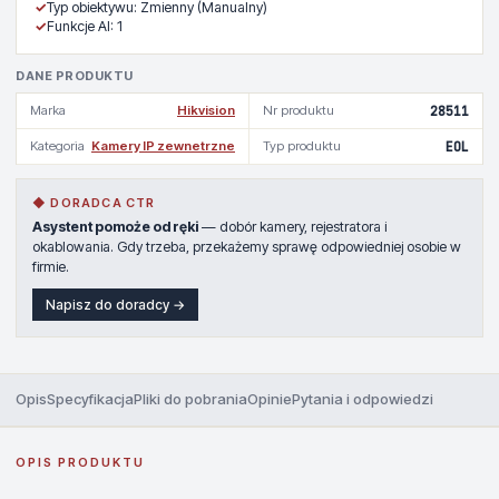
✓
Typ obiektywu: Zmienny (Manualny)
✓
Funkcje AI: 1
DANE PRODUKTU
Marka
Hikvision
Nr produktu
28511
Kategoria
Kamery IP zewnetrzne
Typ produktu
EOL
◆ DORADCA CTR
Asystent pomoże od ręki
— dobór kamery, rejestratora i
okablowania. Gdy trzeba, przekażemy sprawę odpowiedniej osobie w
firmie.
Napisz do doradcy →
Opis
Specyfikacja
Pliki do pobrania
Opinie
Pytania i odpowiedzi
OPIS PRODUKTU