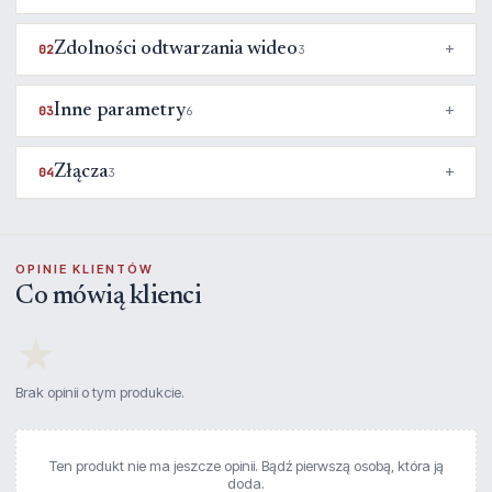
Zdolności odtwarzania wideo
02
3
Inne parametry
03
6
Złącza
04
3
OPINIE KLIENTÓW
Co mówią klienci
★
Brak opinii o tym produkcie.
Ten produkt nie ma jeszcze opinii. Bądź pierwszą osobą, która ją
doda.