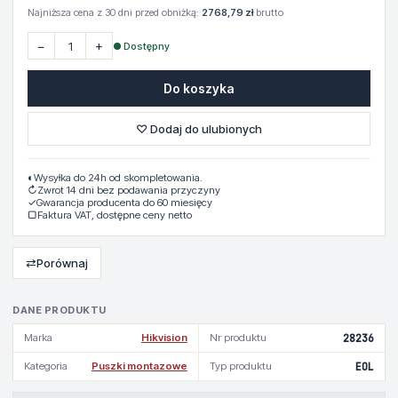
Najniższa cena z 30 dni przed obniżką:
2768,79 zł
brutto
−
+
● Dostępny
Do koszyka
♡ Dodaj do ulubionych
◐
Wysyłka do 24h od skompletowania.
↻
Zwrot 14 dni bez podawania przyczyny
✓
Gwarancja producenta do 60 miesięcy
▢
Faktura VAT, dostępne ceny netto
⇄
Porównaj
DANE PRODUKTU
Marka
Hikvision
Nr produktu
28236
Kategoria
Puszki montazowe
Typ produktu
EOL