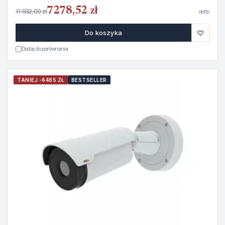
7278,52 zł
11 932,00 zł
netto
♡
Do koszyka
Dodaj do porównania
TANIEJ -6485 ZŁ
BESTSELLER