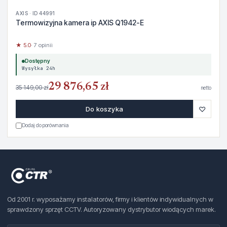
AXIS · ID 44991
Termowizyjna kamera ip AXIS Q1942-E
★ 5.0
· 7 opinii
Dostępny
Wysyłka 24h
29 876,65 zł
35 149,00 zł
netto
♡
Do koszyka
Dodaj do porównania
Od 2001 r. wyposażamy instalatorów, firmy i klientów indywidualnych w
sprawdzony sprzęt CCTV. Autoryzowany dystrybutor wiodących marek.