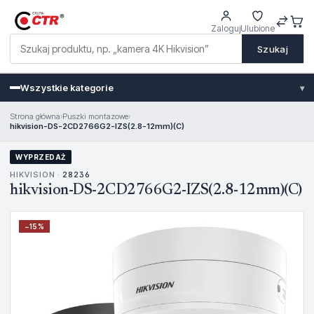
Zaloguj
Ulubione
Szukaj
Wszystkie kategorie
▾
Strona główna
›
Puszki montazowe
›
hikvision-DS-2CD2766G2-IZS(2.8-12mm)(C)
WYPRZEDAŻ
HIKVISION ·
28236
hikvision-DS-2CD2766G2-IZS(2.8-12mm)(C)
−
15
%