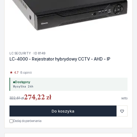
LC SECURITY · ID 8149
LC-4000 - Rejestrator hybrydowy CCTV - AHD - IP
★ 4.7
· 8 opinii
Dostępny
Wysyłka 24h
274,22 zł
322,61 zł
netto
♡
Do koszyka
Dodaj do porównania