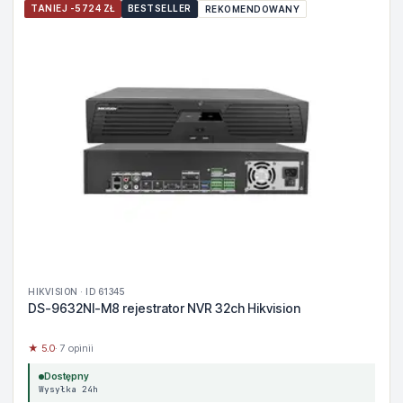
TANIEJ -5724 ZŁ
BESTSELLER
REKOMENDOWANY
HIKVISION · ID 61345
DS-9632NI-M8 rejestrator NVR 32ch Hikvision
★ 5.0
· 7 opinii
Dostępny
Wysyłka 24h