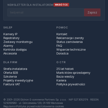
NEWSLETTER DLA INSTALATORÓW
WKRÓTCE
Zapisz
SKLEP
POMOC
Kamery IP
Kontakt
Rejestratory
Reklamacje i zwroty
Zestawy monitoringu
Status zamówienia
Alarmy
FAQ
Kontrola dostępu
Wsparcie techniczne
Akcesoria
Doradca
DLA FIRM
O CTR
Strefa instalatora
25 lat historii
Oferta B2B
Marki które sprzedajemy
Szkolenia
Baza wiedzy
Projekty inwestycyjne
Kariera
Faktura VAT
Polityka prywatności
© 2001–2026 Elctron E-commerce Partners Sp. z o.o. · NIP 5273052174 · REGON
525059580 · ul. Górczewska 129, 01‑109 Warszawa
Regulamin
Polityka prywatności
Ustawienia cookies