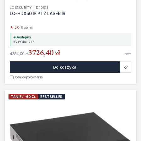
LC SECURITY · ID 10613
LC-HDX50 IP PTZ LASER IR
★ 5.0
· 9 opinii
Dostępny
Wysyłka 24h
3726,40 zł
4384,00 zł
netto
♡
Do koszyka
Dodaj do porównania
TANIEJ -60 ZŁ
BESTSELLER