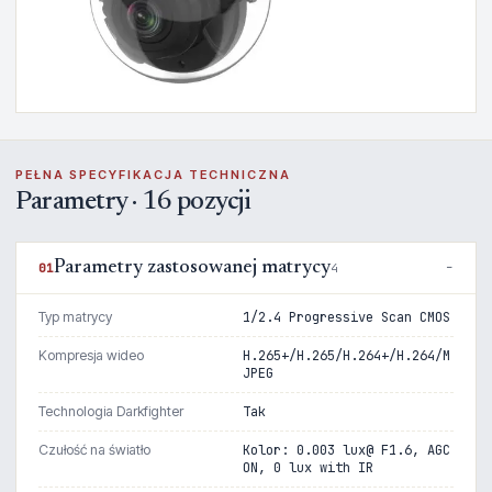
PEŁNA SPECYFIKACJA TECHNICZNA
Parametry · 16 pozycji
Parametry zastosowanej matrycy
01
4
Typ matrycy
1/2.4 Progressive Scan CMOS
Kompresja wideo
H.265+/H.265/H.264+/H.264/M
JPEG
Technologia Darkfighter
Tak
Czułość na światło
Kolor: 0.003 lux@ F1.6, AGC
ON, 0 lux with IR