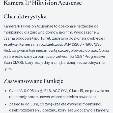
Kamera IP Hikvision Acusense
Charakterystyka
Kamera IP Hikvision Acusense to doskonałe narzędzie do
monitoringu dla zarówno domów jak i firm. Wyposażone w
czarną obudowę typu Turret, zapewnia doskonałą dyskrecję i
estetykę. Kamera ma rozdzielczość 6MP (3200 x 1800@30
kl/s), co gwarantuje niesamowitą szczegółowość obrazu. Obraz
jest rejestrowany za pomocą przetwornika 1/2.8” Progressive
Scan CMOS, który jest jednym z najbardziej niezawodnych na
rynku.
Zaawansowane Funkcje
Czułość: 0.005 lux @(F1.6, AGC ON), 0 lux z IR, co pozwala na
rejestrację obrazu nawet w bardzo niskim oświetleniu.
Zasięg IR do 30m, co zwiększa efektywność monitoringu
dzięki rozszerzeniu obszaru, który jest widoczny dla kamery.