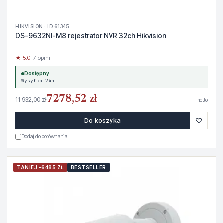
HIKVISION · ID 61345
DS-9632NI-M8 rejestrator NVR 32ch Hikvision
★ 5.0
· 7 opinii
Dostępny
Wysyłka 24h
7278,52 zł
11 932,00 zł
netto
♡
Do koszyka
Dodaj do porównania
TANIEJ -6485 ZŁ
BESTSELLER