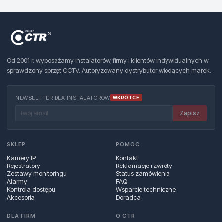
Od 2001 r. wyposażamy instalatorów, firmy i klientów indywidualnych w
sprawdzony sprzęt CCTV. Autoryzowany dystrybutor wiodących marek.
NEWSLETTER DLA INSTALATORÓW
WKRÓTCE
Zapisz
SKLEP
POMOC
Kamery IP
Kontakt
Rejestratory
Reklamacje i zwroty
Zestawy monitoringu
Status zamówienia
Alarmy
FAQ
Kontrola dostępu
Wsparcie techniczne
Akcesoria
Doradca
DLA FIRM
O CTR