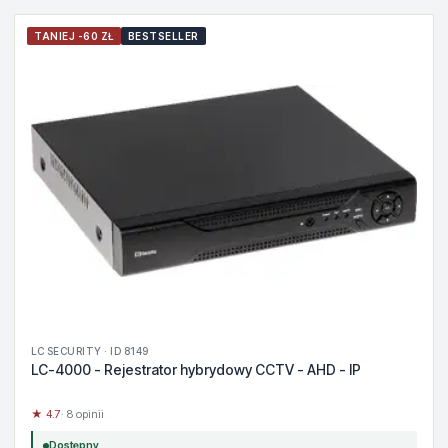
TANIEJ -60 ZŁ
BESTSELLER
LC SECURITY · ID 8149
LC-4000 - Rejestrator hybrydowy CCTV - AHD - IP
★ 4.7
· 8 opinii
Dostępny