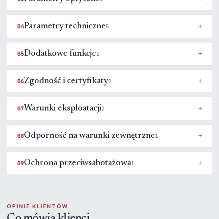
Parametry techniczne
04
5
Dodatkowe funkcje
05
2
Zgodność i certyfikaty
06
2
Warunki eksploatacji
07
2
Odporność na warunki zewnętrzne
08
1
Ochrona przeciwsabotażowa
09
1
OPINIE KLIENTÓW
Co mówią klienci