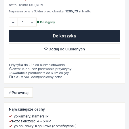
netto · brutto 1075,87 zł
Najniższa cena z 30 dni przed obniżką:
1265,73 zł
brutto
−
+
● Dostępny
Do koszyka
♡ Dodaj do ulubionych
◐
Wysyłka do 24h od skompletowania.
↻
Zwrot 14 dni bez podawania przyczyny
✓
Gwarancja producenta do 60 miesięcy
▢
Faktura VAT, dostępne ceny netto
⇄
Porównaj
Najważniejsze cechy
✓
Typ kamery: Kamera IP
✓
Rozdzielczość: 4 - 5 MP
✓
Typ obudowy: Kopulowa (dome/eyeball)