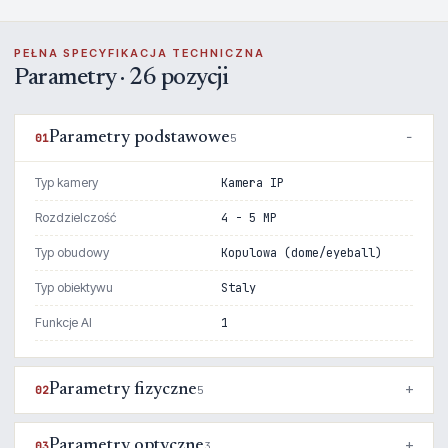
PEŁNA SPECYFIKACJA TECHNICZNA
Parametry · 26 pozycji
Parametry podstawowe
01
5
Typ kamery
Kamera IP
Rozdzielczość
4 - 5 MP
Typ obudowy
Kopulowa (dome/eyeball)
Typ obiektywu
Staly
Funkcje AI
1
Parametry fizyczne
02
5
Parametry optyczne
03
3