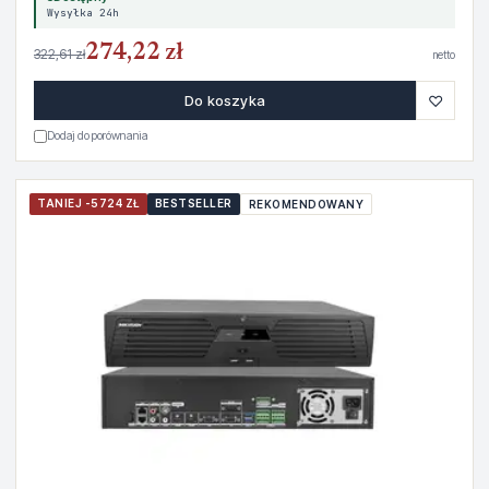
Wysyłka 24h
274,22 zł
322,61 zł
netto
♡
Do koszyka
Dodaj do porównania
TANIEJ -5724 ZŁ
BESTSELLER
REKOMENDOWANY