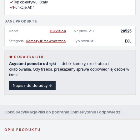
✓
Typ obiektywu: Staly
✓
Funkcje AI: 1
DANE PRODUKTU
Marka
Hikvision
Nr produktu
28525
Kategoria
Kamery IP zewnetrzne
Typ produktu
EOL
◆ DORADCA CTR
Asystent pomoże od ręki
— dobór kamery, rejestratora i
okablowania. Gdy trzeba, przekażemy sprawę odpowiedniej osobie w
firmie.
Napisz do doradcy →
Opis
Specyfikacja
Pliki do pobrania
Opinie
Pytania i odpowiedzi
OPIS PRODUKTU