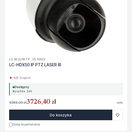
LC SECURITY · ID 10613
LC-HDX50 IP PTZ LASER IR
★ 5.0
· 9 opinii
Dostępny
Wysyłka 24h
3726,40 zł
4384,00 zł
netto
♡
Do koszyka
Dodaj do porównania