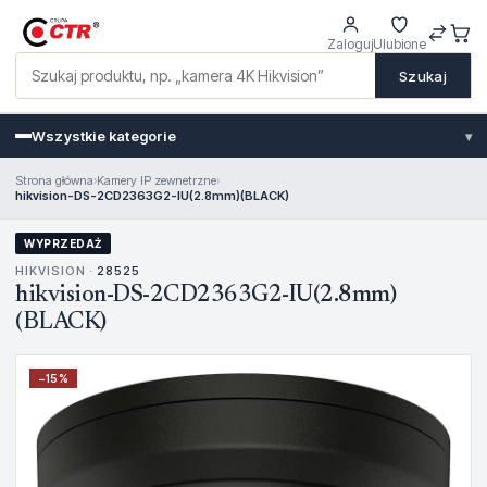
Zaloguj
Ulubione
Szukaj
Wszystkie kategorie
▾
Strona główna
›
Kamery IP zewnetrzne
›
hikvision-DS-2CD2363G2-IU(2.8mm)(BLACK)
WYPRZEDAŻ
HIKVISION ·
28525
hikvision-DS-2CD2363G2-IU(2.8mm)
(BLACK)
−
15
%