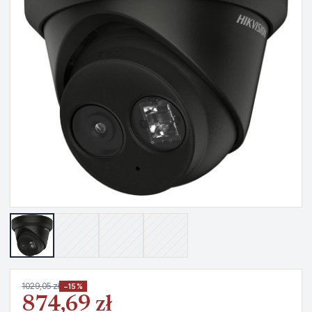
1029,05 zł
−15%
874,69 zł