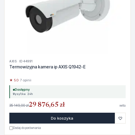
AXIS · ID 44991
Termowizyjna kamera ip AXIS Q1942-E
★ 5.0
· 7 opinii
Dostępny
Wysyłka 24h
29 876,65 zł
35 149,00 zł
netto
♡
Do koszyka
Dodaj do porównania