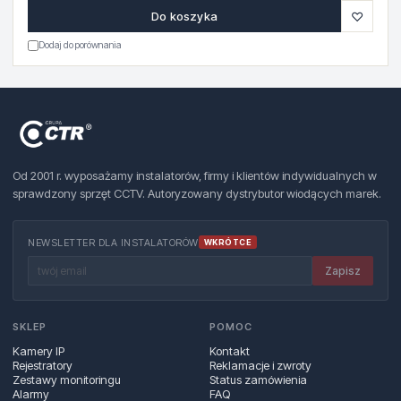
♡
Do koszyka
Dodaj do porównania
Od 2001 r. wyposażamy instalatorów, firmy i klientów indywidualnych w
sprawdzony sprzęt CCTV. Autoryzowany dystrybutor wiodących marek.
NEWSLETTER DLA INSTALATORÓW
WKRÓTCE
Zapisz
SKLEP
POMOC
Kamery IP
Kontakt
Rejestratory
Reklamacje i zwroty
Zestawy monitoringu
Status zamówienia
Alarmy
FAQ