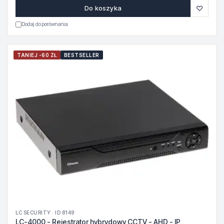
♡
Do koszyka
Dodaj do porównania
TANIEJ -60 ZŁ
BESTSELLER
LC SECURITY · ID 8149
LC-4000 - Rejestrator hybrydowy CCTV - AHD - IP