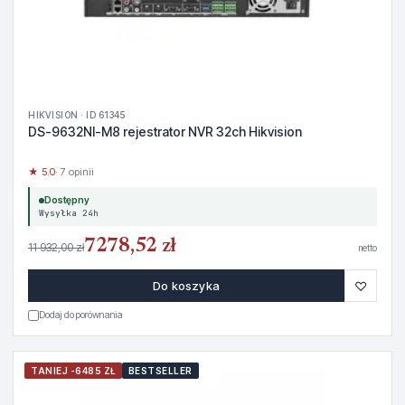
HIKVISION · ID 61345
DS-9632NI-M8 rejestrator NVR 32ch Hikvision
★ 5.0
· 7 opinii
Dostępny
Wysyłka 24h
7278,52 zł
11 932,00 zł
netto
♡
Do koszyka
Dodaj do porównania
TANIEJ -6485 ZŁ
BESTSELLER