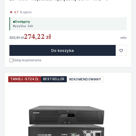
★ 4.7
· 8 opinii
Dostępny
Wysyłka 24h
274,22 zł
322,61 zł
netto
♡
Do koszyka
Dodaj do porównania
TANIEJ -5724 ZŁ
BESTSELLER
REKOMENDOWANY