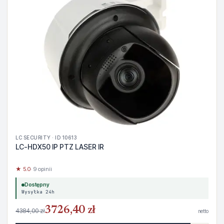
LC SECURITY · ID 10613
LC-HDX50 IP PTZ LASER IR
★ 5.0
· 9 opinii
Dostępny
Wysyłka 24h
3726,40 zł
4384,00 zł
netto