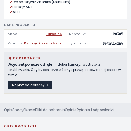
✓
Typ obiektywu: Zmienny (Manualny)
✓
Funkcje AI: 1
✓
Wi‑Fi
DANE PRODUKTU
Marka
Hikvision
Nr produktu
28305
Kategoria
Kamery IP zewnetrzne
Typ produktu
Detaliczny
◆ DORADCA CTR
Asystent pomoże od ręki
— dobór kamery, rejestratora i
okablowania. Gdy trzeba, przekażemy sprawę odpowiedniej osobie w
firmie.
Napisz do doradcy →
Opis
Specyfikacja
Pliki do pobrania
Opinie
Pytania i odpowiedzi
OPIS PRODUKTU