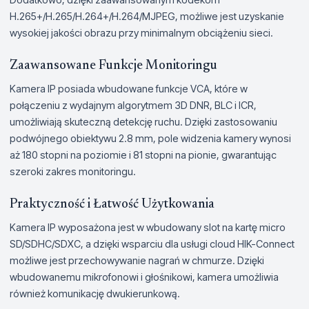
H.265+/H.265/H.264+/H.264/MJPEG, możliwe jest uzyskanie
wysokiej jakości obrazu przy minimalnym obciążeniu sieci.
Zaawansowane Funkcje Monitoringu
Kamera IP posiada wbudowane funkcje VCA, które w
połączeniu z wydajnym algorytmem 3D DNR, BLC i ICR,
umożliwiają skuteczną detekcję ruchu. Dzięki zastosowaniu
podwójnego obiektywu 2.8 mm, pole widzenia kamery wynosi
aż 180 stopni na poziomie i 81 stopni na pionie, gwarantując
szeroki zakres monitoringu.
Praktyczność i Łatwość Użytkowania
Kamera IP wyposażona jest w wbudowany slot na kartę micro
SD/SDHC/SDXC, a dzięki wsparciu dla usługi cloud HIK-Connect
możliwe jest przechowywanie nagrań w chmurze. Dzięki
wbudowanemu mikrofonowi i głośnikowi, kamera umożliwia
również komunikację dwukierunkową.