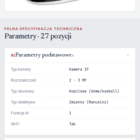
PEŁNA SPECYFIKACJA TECHNICZNA
Parametry · 27 pozycji
Parametry podstawowe
01
6
Typ kamery
Kamera IP
Rozdzielczość
2 - 3 MP
Typ obudowy
Kopulowa (dome/eyeball)
Typ obiektywu
Zmienny (Manualny)
Funkcje AI
1
Wi‑Fi
Tak