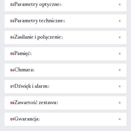
Parametry optyczne
02
6
Parametry techniczne
03
6
Zasilanie i połączenie
04
1
Pamięć
05
1
Chmura
06
1
Dźwięk i alarm
07
2
Zawartość zestawu
08
3
Gwarancja
09
1