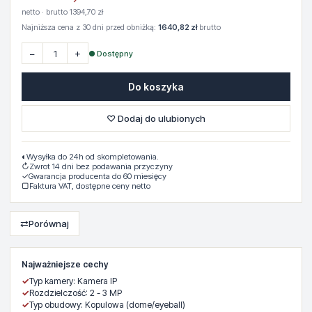
netto · brutto 1394,70 zł
Najniższa cena z 30 dni przed obniżką:
1640,82 zł
brutto
−
+
● Dostępny
Do koszyka
♡ Dodaj do ulubionych
◐
Wysyłka do 24h od skompletowania.
↻
Zwrot 14 dni bez podawania przyczyny
✓
Gwarancja producenta do 60 miesięcy
▢
Faktura VAT, dostępne ceny netto
⇄
Porównaj
Najważniejsze cechy
✓
Typ kamery: Kamera IP
✓
Rozdzielczość: 2 - 3 MP
✓
Typ obudowy: Kopulowa (dome/eyeball)