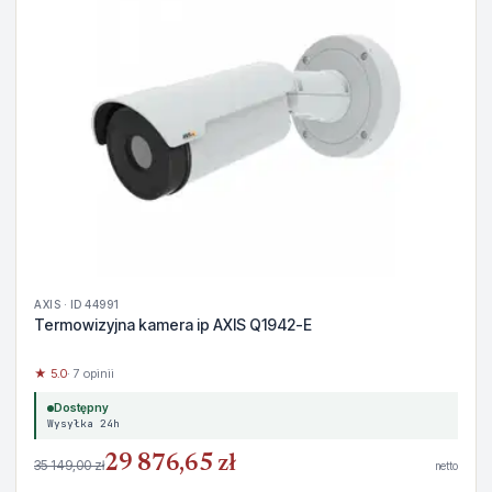
AXIS · ID 44991
Termowizyjna kamera ip AXIS Q1942-E
★ 5.0
· 7 opinii
Dostępny
Wysyłka 24h
29 876,65 zł
35 149,00 zł
netto