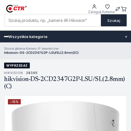
Zaloguj
Ulubione
Szukaj
Wszystkie kategorie
▾
Strona główna
›
Kamery IP zewnetrzne
›
hikvision-DS-2CD2347G2P-LSU/SL(2.8mm)(C)
WYPRZEDAŻ
HIKVISION ·
28305
hikvision-DS-2CD2347G2P-LSU/SL(2.8mm)
(C)
−
15
%