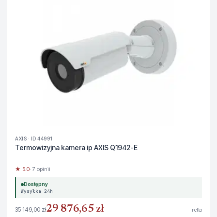
AXIS · ID 44991
Termowizyjna kamera ip AXIS Q1942-E
★ 5.0
· 7 opinii
Dostępny
Wysyłka 24h
29 876,65 zł
35 149,00 zł
netto