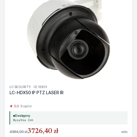
LC SECURITY · ID 10613
LC-HDX50 IP PTZ LASER IR
★ 5.0
· 9 opinii
Dostępny
Wysyłka 24h
3726,40 zł
4384,00 zł
netto