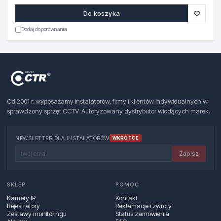
♡
Do koszyka
Dodaj do porównania
Od 2001 r. wyposażamy instalatorów, firmy i klientów indywidualnych w
sprawdzony sprzęt CCTV. Autoryzowany dystrybutor wiodących marek.
NEWSLETTER DLA INSTALATORÓW
WKRÓTCE
Zapisz
SKLEP
POMOC
Kamery IP
Kontakt
Rejestratory
Reklamacje i zwroty
Zestawy monitoringu
Status zamówienia