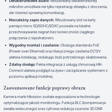
Dwukierunkowe audio:
Wbudowany dwukierunkowy
mikrofon umożliwia nie tylko rejestrację dźwięku z otoczenia,
ale również sprawną komunikację.
Niezależny zapis danych:
Wbudowany slot na karty
pamięci micro SD/SDHC/SDXC pozwala na lokalne
przechowywanie nagrań bez konieczności ciągłego
połączenia z rejestratorem.
Wygodny montaż i zasilanie:
Obsługa standardu PoE
(Power over Ethernet) oraz klasycznego zasilania DC12V
ułatwia instalację, redukując ilość potrzebnego okablowania.
Zdalny dostęp:
Pełna integracja z usługą chmurową HIK-
Connect ułatwia podgląd na żywo i zarządzanie systemem z
poziomu aplikacji mobilnej.
Zaawansowane funkcje poprawy obrazu
Kamera marki Hikvision została wyposażona w technologie
optymalizujące jakość monitoringu. Funkcja BLC (kompensacja
światła wstecznego) oraz cyfrowa redukcja szumów 3D DNR