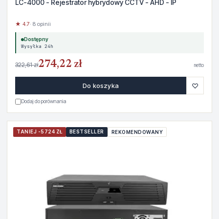
LC-4000 - Rejestrator hybrydowy CCTV - AHD - IP
★ 4.7
· 8 opinii
Dostępny
Wysyłka 24h
274,22 zł
322,61 zł
netto
♡
Do koszyka
Dodaj do porównania
TANIEJ -5724 ZŁ
BESTSELLER
REKOMENDOWANY