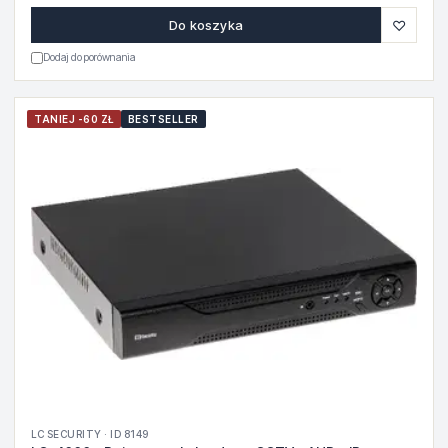
♡
Do koszyka
Dodaj do porównania
TANIEJ -60 ZŁ
BESTSELLER
LC SECURITY · ID 8149