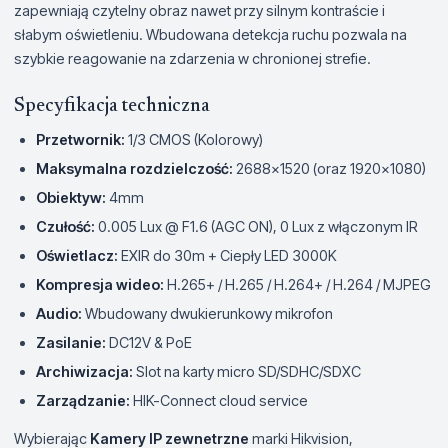
zapewniają czytelny obraz nawet przy silnym kontraście i
słabym oświetleniu. Wbudowana detekcja ruchu pozwala na
szybkie reagowanie na zdarzenia w chronionej strefie.
Specyfikacja techniczna
Przetwornik:
1/3 CMOS (Kolorowy)
Maksymalna rozdzielczość:
2688×1520 (oraz 1920×1080)
Obiektyw:
4mm
Czułość:
0.005 Lux @ F1.6 (AGC ON), 0 Lux z włączonym IR
Oświetlacz:
EXIR do 30m + Ciepły LED 3000K
Kompresja wideo:
H.265+ / H.265 / H.264+ / H.264 / MJPEG
Audio:
Wbudowany dwukierunkowy mikrofon
Zasilanie:
DC12V & PoE
Archiwizacja:
Slot na karty micro SD/SDHC/SDXC
Zarządzanie:
HIK-Connect cloud service
Wybierając
Kamery IP zewnetrzne
marki Hikvision,