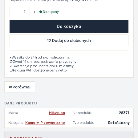
Najniższa cena z 30 dni przed obniżką:
1230,00 zł
brutto
−
+
● Dostępny
Do koszyka
♡ Dodaj do ulubionych
◐
Wysyłka do 24h od skompletowania.
↻
Zwrot 14 dni bez podawania przyczyny
✓
Gwarancja producenta do 60 miesięcy
▢
Faktura VAT, dostępne ceny netto
⇄
Porównaj
DANE PRODUKTU
Marka
Hikvision
Nr produktu
28371
Kategoria
Kamery IP zewnetrzne
Typ produktu
Detaliczny