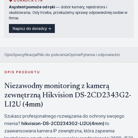
◆ DORADCA CTR
Asystent pomoże od ręki
— dobór kamery, rejestratora i
okablowania. Gdy trzeba, przekażemy sprawę odpowiedniej osobie w
firmie.
Napisz do doradcy →
Opis
Specyfikacja
Pliki do pobrania
Opinie
Pytania i odpowiedzi
OPIS PRODUKTU
Niezawodny monitoring z kamerą
zewnętrzną Hikvision DS-2CD2343G2-
LI2U (4mm)
Szukasz profesjonalnego rozwiązania do ochrony swojego
mienia?
hikvision-DS-2CD2343G2-LI2U(4mm)
to
zaawansowana kamera IP zewnętrzna, która zapewnia