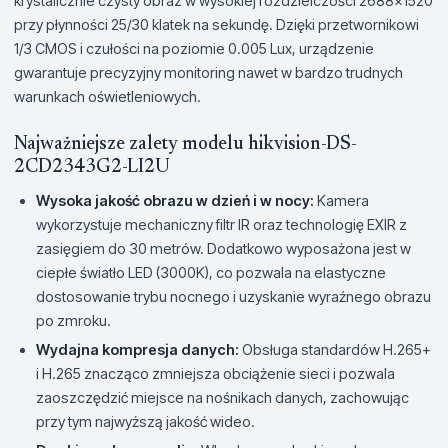
krystalicznie czysty obraz w wysokiej rozdzielczości 2688×1520
przy płynności 25/30 klatek na sekundę. Dzięki przetwornikowi
1/3 CMOS i czułości na poziomie 0.005 Lux, urządzenie
gwarantuje precyzyjny monitoring nawet w bardzo trudnych
warunkach oświetleniowych.
Najważniejsze zalety modelu hikvision-DS-
2CD2343G2-LI2U
Wysoka jakość obrazu w dzień i w nocy:
Kamera
wykorzystuje mechaniczny filtr IR oraz technologię EXIR z
zasięgiem do 30 metrów. Dodatkowo wyposażona jest w
ciepłe światło LED (3000K), co pozwala na elastyczne
dostosowanie trybu nocnego i uzyskanie wyraźnego obrazu
po zmroku.
Wydajna kompresja danych:
Obsługa standardów H.265+
i H.265 znacząco zmniejsza obciążenie sieci i pozwala
zaoszczędzić miejsce na nośnikach danych, zachowując
przy tym najwyższą jakość wideo.