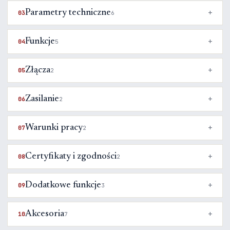
Parametry techniczne
03
6
Funkcje
04
5
Złącza
05
2
Zasilanie
06
2
Warunki pracy
07
2
Certyfikaty i zgodności
08
2
Dodatkowe funkcje
09
3
Akcesoria
10
7