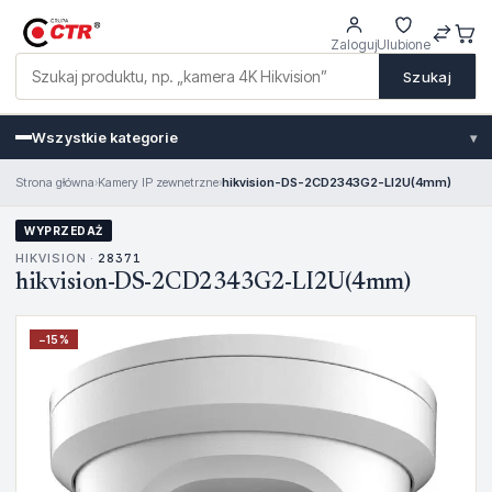
Zaloguj
Ulubione
Szukaj
Wszystkie kategorie
▾
Strona główna
›
Kamery IP zewnetrzne
›
hikvision-DS-2CD2343G2-LI2U(4mm)
WYPRZEDAŻ
HIKVISION ·
28371
hikvision-DS-2CD2343G2-LI2U(4mm)
−
15
%