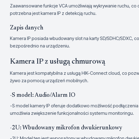
Zaawansowane funkcje VCA umożliwiają wykrywanie ruchu, co 
potrzebna jest kamera IP z detekcją ruchu.
Zapis danych
Kamera IP posiada wbudowany slot na karty SD/SDHC/SDXC, co
bezpośrednio na urządzeniu.
Kamera IP z usługą chmurową
Kamera jest kompatybilna z usługą HIK-Connect cloud, co pozwa
żywo za pomocą urządzeń mobilnych.
-S model: Audio/Alarm IO
-S model kamery IP oferuje dodatkowo możliwość podłączenia 
umożliwia zwiększenie funkcjonalności systemu monitoringu.
-2U: Wbudowany mikrofon dwukierunkowy
-2U: Model ten jest wyposażony w wbudowany mikrofon dwukie