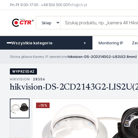
Pn–Pt 9:00–17:00 · +48 504 500 007
info@ctr.pl
Wszystkie kategorie
Monitoring IP
Ze
▾
Strona główna
›
Kamery IP zewnetrzne
›
hikvision-DS-2CD2143G2-LIS2U(2.8mm)
WYPRZEDAŻ
HIKVISION ·
28356
hikvision-DS-2CD2143G2-LIS2U(
−
15
%