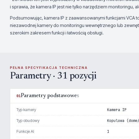
i sprawia, że kamera IP jest nie tylko narzędziem monitoringu, a
Podsumowując, kamera IP z zaawansowanymi funkcjami VCA to d
niezawodnej kamery do monitoringu wewnętrznego lub zewnętr
szerokim zakresem funkcji i łatwością obsługi.
PEŁNA SPECYFIKACJA TECHNICZNA
Parametry · 31 pozycji
Parametry podstawowe
01
5
Typ kamery
Kamera IP
Typ obudowy
Kopulowa (dome
Funkcje AI
1