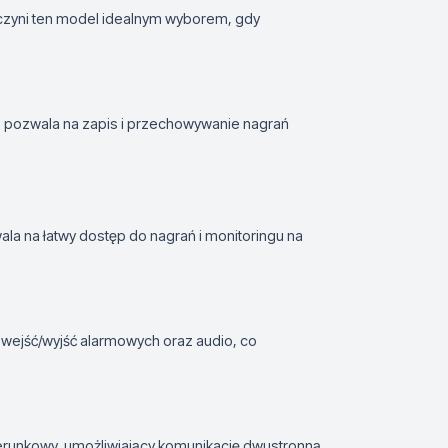
czyni ten model idealnym wyborem, gdy
 pozwala na zapis i przechowywanie nagrań
la na łatwy dostęp do nagrań i monitoringu na
wejść/wyjść alarmowych oraz audio, co
runkowy, umożliwiający komunikację dwustronną