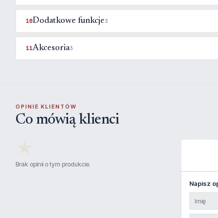
Dodatkowe funkcje
10
3
Akcesoria
11
3
OPINIE KLIENTÓW
Co mówią klienci
★
Brak opinii o tym produkcie.
Napisz op