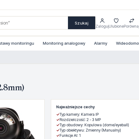
Szukaj
Zaloguj
Ulubione
Porówna
stawy monitoringu
Monitoring analogowy
Alarmy
Wideodomofo
2.8mm)
Najważniejsze cechy
✓
Typ kamery: Kamera IP
✓
Rozdzielczość: 2 - 3 MP
✓
Typ obudowy: Kopulowa (dome/eyeball)
✓
Typ obiektywu: Zmienny (Manualny)
✓
Funkcje AI: 1