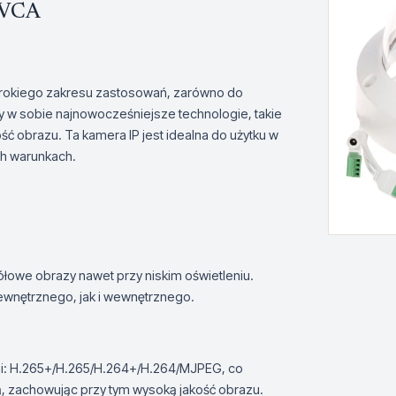
 VCA
erokiego zakresu zastosowań, zarówno do
y w sobie najnowocześniejsze technologie, takie
ć obrazu. Ta kamera IP jest idealna do użytku w
ch warunkach.
owe obrazy nawet przy niskim oświetleniu.
zewnętrznego, jak i wewnętrznego.
i: H.265+/H.265/H.264+/H.264/MJPEG, co
, zachowując przy tym wysoką jakość obrazu.