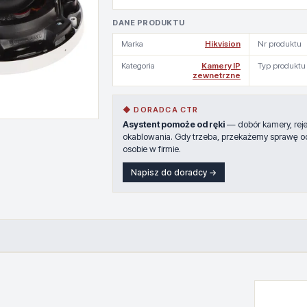
DANE PRODUKTU
Marka
Hikvision
Nr produktu
Kategoria
Kamery IP
Typ produktu
zewnetrzne
◆ DORADCA CTR
Asystent pomoże od ręki
— dobór kamery, rejes
okablowania. Gdy trzeba, przekażemy sprawę o
osobie w firmie.
Napisz do doradcy →