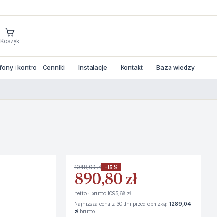
j
Koszyk
ny i kontrola dostepu
Cenniki
Instalacje
Kontakt
Baza wiedzy
1048,00 zł
−15%
890,80 zł
netto · brutto 1095,68 zł
Najniższa cena z 30 dni przed obniżką:
1289,04
zł
brutto