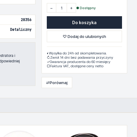
−
+
● Dostępny
28356
Do koszyka
Detaliczny
♡ Dodaj do ulubionych
◐
Wysyłka do 24h od skompletowania.
tratora i
↻
Zwrot 14 dni bez podawania przyczyny
dpowiedniej
✓
Gwarancja producenta do 60 miesięcy
▢
Faktura VAT, dostępne ceny netto
⇄
Porównaj