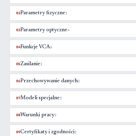
Parametry fizyczne
02
1
Parametry optyczne
03
4
Funkcje VCA
04
6
Zasilanie
05
1
Przechowywanie danych
06
2
Modeli specjalne
07
2
Warunki pracy
08
2
Certyfikaty i zgodności
09
2