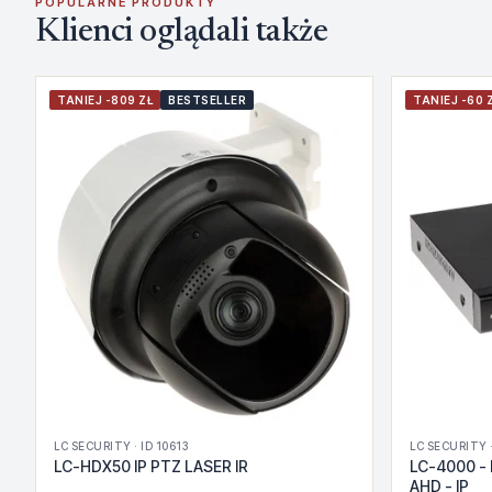
POPULARNE PRODUKTY
Klienci oglądali także
TANIEJ -809 ZŁ
BESTSELLER
TANIEJ -60 
LC SECURITY · ID 10613
LC SECURITY ·
LC-HDX50 IP PTZ LASER IR
LC-4000 - 
AHD - IP