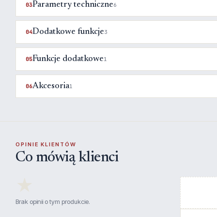
Parametry techniczne
03
6
Dodatkowe funkcje
04
3
Funkcje dodatkowe
05
1
Akcesoria
06
1
OPINIE KLIENTÓW
Co mówią klienci
★
Brak opinii o tym produkcie.