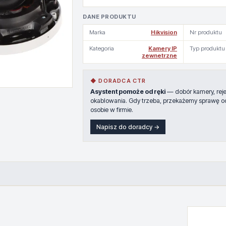
DANE PRODUKTU
Marka
Hikvision
Nr produktu
Kategoria
Kamery IP
Typ produktu
zewnetrzne
◆ DORADCA CTR
Asystent pomoże od ręki
— dobór kamery, rejes
okablowania. Gdy trzeba, przekażemy sprawę o
osobie w firmie.
Napisz do doradcy →