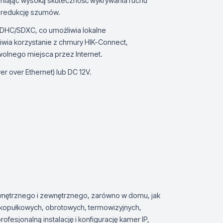
wniając wysoką skuteczność wykrywania ruchu
ą redukcję szumów.
SDHC/SDXC, co umożliwia lokalne
ia korzystanie z chmury HIK-Connect,
wolnego miejsca przez Internet.
 over Ethernet) lub DC 12V.
wnętrznego i zewnętrznego, zarówno w domu, jak
 kopułkowych, obrotowych, termowizyjnych,
esjonalną instalację i konfigurację kamer IP,