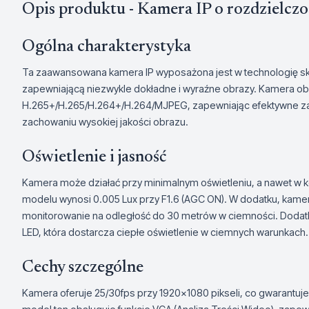
Opis produktu - Kamera IP o rozdzielczo
Ogólna charakterystyka
Ta zaawansowana kamera IP wyposażona jest w technologię s
zapewniającą niezwykle dokładne i wyraźne obrazy. Kamera ob
H.265+/H.265/H.264+/H.264/MJPEG, zapewniając efektywne za
zachowaniu wysokiej jakości obrazu.
Oświetlenie i jasność
Kamera może działać przy minimalnym oświetleniu, a nawet w 
modelu wynosi 0.005 Lux przy F1.6 (AGC ON). W dodatku, kamer
monitorowanie na odległość do 30 metrów w ciemności. Doda
LED, która dostarcza ciepłe oświetlenie w ciemnych warunkach.
Cechy szczególne
Kamera oferuje 25/30fps przy 1920x1080 pikseli, co gwarantuj