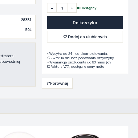
−
+
● Dostępny
28351
Do koszyka
EOL
♡ Dodaj do ulubionych
◐
Wysyłka do 24h od skompletowania.
tratora i
↻
Zwrot 14 dni bez podawania przyczyny
dpowiedniej
✓
Gwarancja producenta do 60 miesięcy
▢
Faktura VAT, dostępne ceny netto
⇄
Porównaj