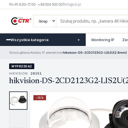
Pn–Pt 9:00–17:00 · +48 504 500 007
info@ctr.pl
Wszystkie kategorie
Monitoring IP
Ze
▾
Strona główna
›
Kamery IP zewnetrzne
›
hikvision-DS-2CD2123G2-LIS2U(2.8mm)
WYPRZEDAŻ
HIKVISION ·
28351
hikvision-DS-2CD2123G2-LIS2U(
−
15
%