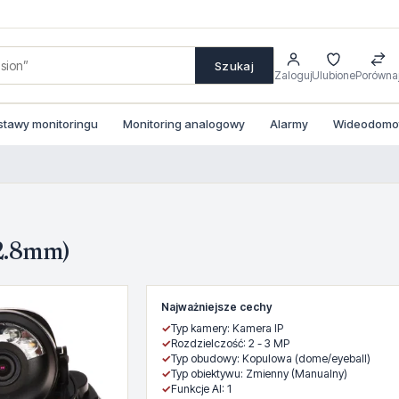
Szukaj
Zaloguj
Ulubione
Porówna
stawy monitoringu
Monitoring analogowy
Alarmy
Wideodomofo
2.8mm)
Najważniejsze cechy
✓
Typ kamery: Kamera IP
✓
Rozdzielczość: 2 - 3 MP
✓
Typ obudowy: Kopulowa (dome/eyeball)
✓
Typ obiektywu: Zmienny (Manualny)
✓
Funkcje AI: 1