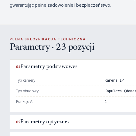
gwarantując pełne zadowolenie i bezpieczeństwo.
PEŁNA SPECYFIKACJA TECHNICZNA
Parametry · 23 pozycji
Parametry podstawowe
01
5
Typ kamery
Kamera IP
Typ obudowy
Kopulowa (dome
Funkcje AI
1
Parametry optyczne
02
7