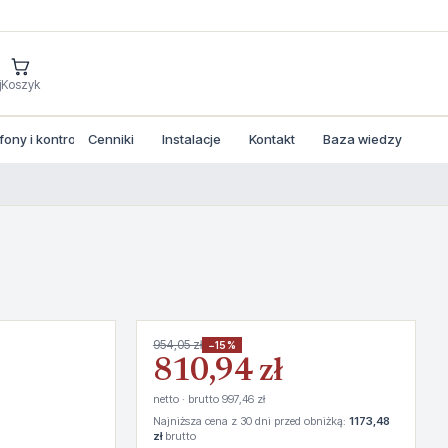
j
Koszyk
ny i kontrola dostepu
Cenniki
Instalacje
Kontakt
Baza wiedzy
954,05 zł
−15%
810,94 zł
netto · brutto 997,46 zł
Najniższa cena z 30 dni przed obniżką:
1173,48
zł
brutto