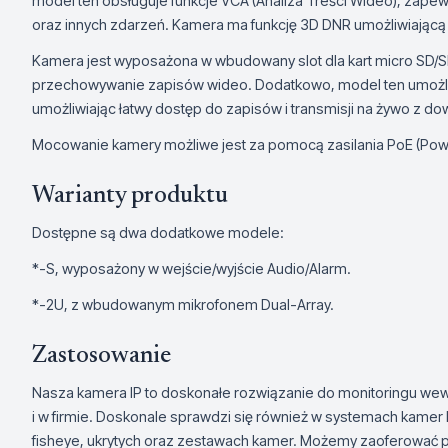
model ten obsługuje funkcje VCA (Analiza Treści Wideo), zape
oraz innych zdarzeń. Kamera ma funkcję 3D DNR umożliwiając
Kamera jest wyposażona w wbudowany slot dla kart micro SD/
przechowywanie zapisów wideo. Dodatkowo, model ten umożliw
umożliwiając łatwy dostęp do zapisów i transmisji na żywo z do
Mocowanie kamery możliwe jest za pomocą zasilania PoE (Power
Warianty produktu
Dostępne są dwa dodatkowe modele:
*-S, wyposażony w wejście/wyjście Audio/Alarm.
*-2U, z wbudowanym mikrofonem Dual-Array.
Zastosowanie
Nasza kamera IP to doskonałe rozwiązanie do monitoringu we
i w firmie. Doskonale sprawdzi się również w systemach kamer
fisheye, ukrytych oraz zestawach kamer. Możemy zaoferować prof