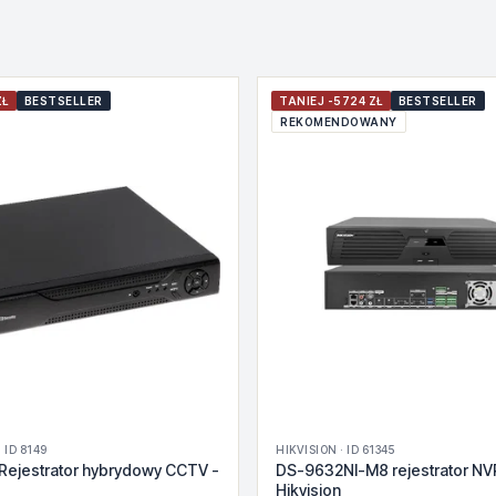
ZŁ
BESTSELLER
TANIEJ -5724 ZŁ
BESTSELLER
REKOMENDOWANY
 ID 8149
HIKVISION · ID 61345
Rejestrator hybrydowy CCTV -
DS-9632NI-M8 rejestrator NV
Hikvision