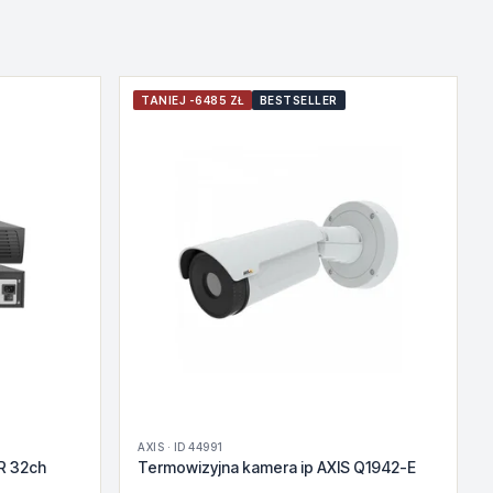
TANIEJ -6485 ZŁ
BESTSELLER
AXIS · ID 44991
R 32ch
Termowizyjna kamera ip AXIS Q1942-E