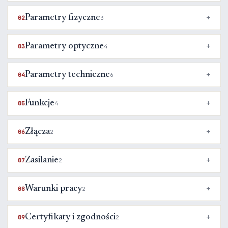
Parametry fizyczne
02
3
Parametry optyczne
03
4
Parametry techniczne
04
6
Funkcje
05
4
Złącza
06
2
Zasilanie
07
2
Warunki pracy
08
2
Certyfikaty i zgodności
09
2