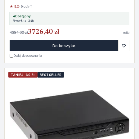
★ 5.0
· 9 opinii
Dostępny
Wysyłka 24h
3726,40 zł
4384,00 zł
netto
♡
Do koszyka
Dodaj do porównania
TANIEJ -60 ZŁ
BESTSELLER