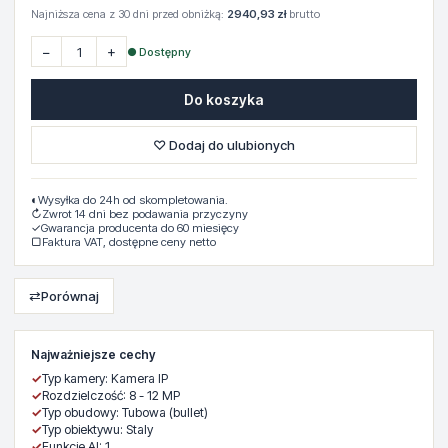
Najniższa cena z 30 dni przed obniżką:
2940,93 zł
brutto
−
+
● Dostępny
Do koszyka
♡ Dodaj do ulubionych
◐
Wysyłka do 24h od skompletowania.
↻
Zwrot 14 dni bez podawania przyczyny
✓
Gwarancja producenta do 60 miesięcy
▢
Faktura VAT, dostępne ceny netto
⇄
Porównaj
Najważniejsze cechy
✓
Typ kamery: Kamera IP
✓
Rozdzielczość: 8 - 12 MP
✓
Typ obudowy: Tubowa (bullet)
✓
Typ obiektywu: Staly
✓
Funkcje AI: 1