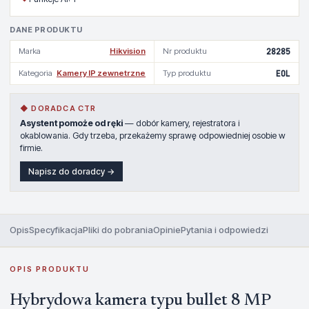
DANE PRODUKTU
Marka
Hikvision
Nr produktu
28285
Kategoria
Kamery IP zewnetrzne
Typ produktu
EOL
◆ DORADCA CTR
Asystent pomoże od ręki
— dobór kamery, rejestratora i
okablowania. Gdy trzeba, przekażemy sprawę odpowiedniej osobie w
firmie.
Napisz do doradcy →
Opis
Specyfikacja
Pliki do pobrania
Opinie
Pytania i odpowiedzi
OPIS PRODUKTU
Hybrydowa kamera typu bullet 8 MP