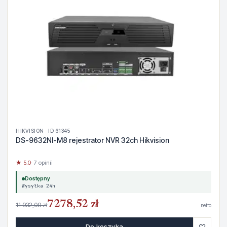
HIKVISION · ID 61345
DS-9632NI-M8 rejestrator NVR 32ch Hikvision
★ 5.0
· 7 opinii
Dostępny
Wysyłka 24h
7278,52 zł
11 932,00 zł
netto
♡
Do koszyka