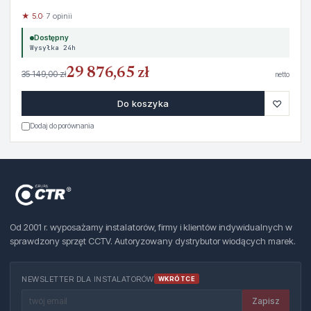
★ 5.0
· 7 opinii
Dostępny
Wysyłka 24h
29 876,65 zł
35 149,00 zł
netto
♡
Do koszyka
Dodaj do porównania
Od 2001 r. wyposażamy instalatorów, firmy i klientów indywidualnych w
sprawdzony sprzęt CCTV. Autoryzowany dystrybutor wiodących marek.
NEWSLETTER DLA INSTALATORÓW
WKRÓTCE
Zapisz