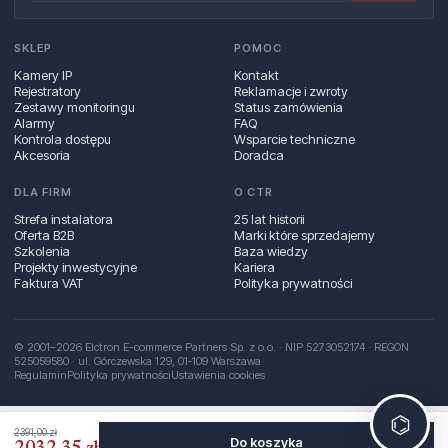
SKLEP
POMOC
Kamery IP
Kontakt
Rejestratory
Reklamacje i zwroty
Zestawy monitoringu
Status zamówienia
Alarmy
FAQ
Kontrola dostępu
Wsparcie techniczne
Akcesoria
Doradca
DLA FIRM
O CTR
Strefa instalatora
25 lat historii
Oferta B2B
Marki które sprzedajemy
Szkolenia
Baza wiedzy
Projekty inwestycyjne
Kariera
Faktura VAT
Polityka prywatności
© 2001–2026 Elctron E-commerce Partners Sp. z o.o. · NIP 5273052174 · REGON
525059580 · ul. Górczewska 129, 01‑109 Warszawa
Regulamin
Polityka prywatności
Ustawienia cookies
⌬
2391,00 zł
Do koszyka