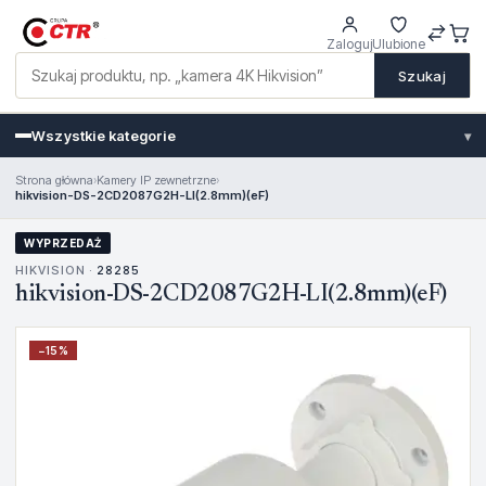
Zaloguj
Ulubione
Szukaj
Wszystkie kategorie
▾
Strona główna
›
Kamery IP zewnetrzne
›
hikvision-DS-2CD2087G2H-LI(2.8mm)(eF)
WYPRZEDAŻ
HIKVISION ·
28285
hikvision-DS-2CD2087G2H-LI(2.8mm)(eF)
−
15
%