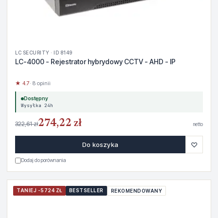
LC SECURITY · ID 8149
LC-4000 - Rejestrator hybrydowy CCTV - AHD - IP
★ 4.7
· 8 opinii
Dostępny
Wysyłka 24h
274,22 zł
322,61 zł
netto
♡
Do koszyka
Dodaj do porównania
TANIEJ -5724 ZŁ
BESTSELLER
REKOMENDOWANY