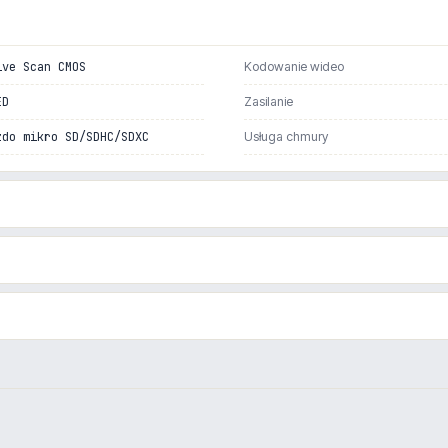
ive Scan CMOS
Kodowanie wideo
ED
Zasilanie
zdo mikro SD/SDHC/SDXC
Usługa chmury