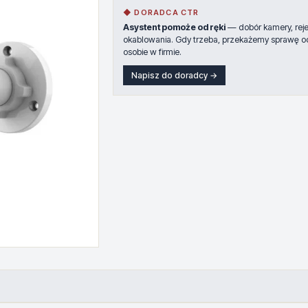
◆ DORADCA CTR
Asystent pomoże od ręki
— dobór kamery, rejes
okablowania. Gdy trzeba, przekażemy sprawę o
osobie w firmie.
Napisz do doradcy →