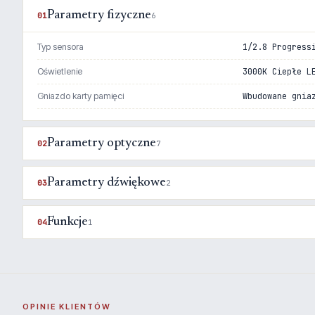
Parametry fizyczne
01
6
Typ sensora
1/2.8 Progress
Oświetlenie
3000K Ciepłe L
Gniazdo karty pamięci
Wbudowane gnia
Parametry optyczne
02
7
Parametry dźwiękowe
03
2
Funkcje
04
1
OPINIE KLIENTÓW