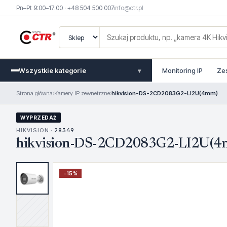
Pn–Pt 9:00–17:00 · +48 504 500 007
info@ctr.pl
Wszystkie kategorie
Monitoring IP
Ze
▾
Strona główna
›
Kamery IP zewnetrzne
›
hikvision-DS-2CD2083G2-LI2U(4mm)
WYPRZEDAŻ
HIKVISION ·
28349
hikvision-DS-2CD2083G2-LI2U(4
−
15
%