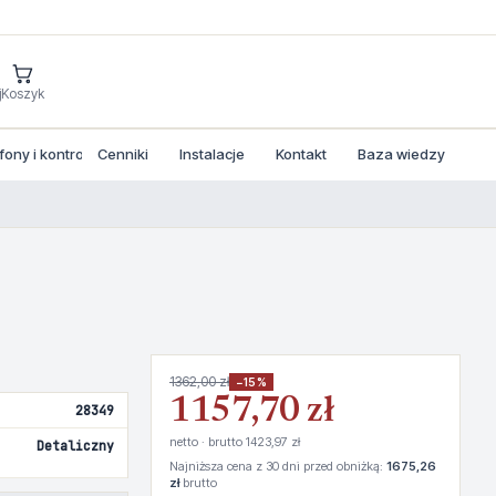
j
Koszyk
ny i kontrola dostepu
Cenniki
Instalacje
Kontakt
Baza wiedzy
1362,00 zł
−15%
1157,70 zł
28349
netto · brutto 1423,97 zł
Detaliczny
Najniższa cena z 30 dni przed obniżką:
1675,26
zł
brutto