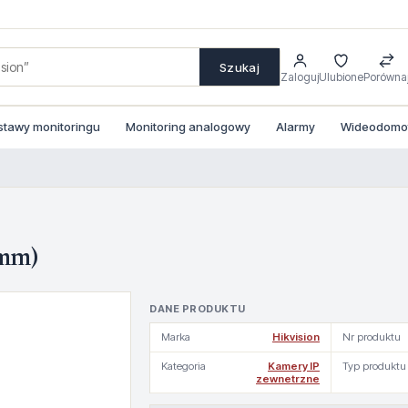
Szukaj
Zaloguj
Ulubione
Porówna
stawy monitoringu
Monitoring analogowy
Alarmy
Wideodomofo
mm)
DANE PRODUKTU
Marka
Hikvision
Nr produktu
Kategoria
Kamery IP
Typ produktu
zewnetrzne