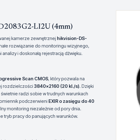
2CD2083G2-LI2U (4mm)
wanej kamerze zewnętrznej
hikvision-DS-
onałe rozwiązanie do monitoringu wizyjnego,
analizy i doskonałą rejestracją dźwięku.
rogressive Scan CMOS
, który pozwala na
j rozdzielczości
3840×2160 (20 kl./s)
. Dzięki
e świetnie radzi sobie w trudnych warunkach
romiennik podczerwieni
EXIR o zasięgu do 40
lny monitoring niezależnie od pory dnia.
je tryb pracy do panujących warunków.