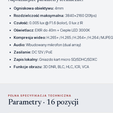
Ogniskowa obiektywu:
4mm
Rozdzielczość maksymalna:
3840×2160 (20fps)
Czułość:
0.005 lux @ F1.6 (kolor), 0 lux z IR
Oświetlacz:
EXIR do 40m + Ciepłe LED 3000K
Kompresja wideo:
H.265+ / H.265 / H.264+ / H.264 / MJPE
Audio:
Wbudowany mikrofon (dual array)
Zasilanie:
DC 12V / PoE
Zapis lokalny:
Gniazdo kart micro SD/SDHC/SDXC
Funkcje obrazu:
3D DNR, BLC, HLC, ICR, VCA
PEŁNA SPECYFIKACJA TECHNICZNA
Parametry · 16 pozycji