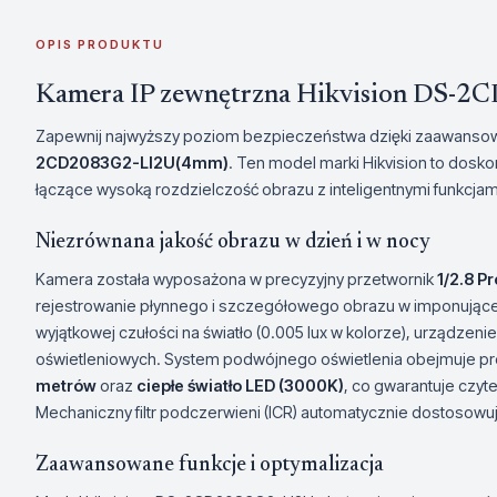
OPIS PRODUKTU
Kamera IP zewnętrzna Hikvision DS-
Zapewnij najwyższy poziom bezpieczeństwa dzięki zaawanso
2CD2083G2-LI2U(4mm)
. Ten model marki Hikvision to dosk
łączące wysoką rozdzielczość obrazu z inteligentnymi funkcjami 
Niezrównana jakość obrazu w dzień i w nocy
Kamera została wyposażona w precyzyjny przetwornik
1/2.8 P
rejestrowanie płynnego i szczegółowego obrazu w imponujące
wyjątkowej czułości na światło (0.005 lux w kolorze), urządzeni
oświetleniowych. System podwójnego oświetlenia obejmuje p
metrów
oraz
ciepłe światło LED (3000K)
, co gwarantuje czyte
Mechaniczny filtr podczerwieni (ICR) automatycznie dostosowu
Zaawansowane funkcje i optymalizacja