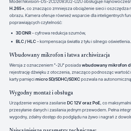
Model hikvision-DS-2CD2083G2-LI2U obsługuje najnowocześni
H.265+
, co znacząco zmniejsza obciążenie sieci i oszczędza m
obrazu. Kamera oferuje również wsparcie dla inteligentnych funk
poprawiających czytelność:
3D DNR
– cyfrowa redukcja szumów,
BLC / HLC
– kompensacja światła z tyłu i silnego oświetlenia.
Wbudowany mikrofon i łatwa archiwizacja
Wersja z oznaczeniem "-2U" posiada
wbudowany mikrofon d
rejestrację dźwięku z otoczenia, znacząco podnosząc warto
karty pamięci
micro SD/SDHC/SDXC
pozwala na autonomiczną p
Wygodny montaż i obsługa
Urządzenie wspiera zasilanie
DC 12V oraz PoE
, co maksymalni
przesyłanie danych i zasilania jednym przewodem. Pełna inte
wygodny, zdalny dostęp do podglądu na żywo i nagrań z dowol
Najważniejsze parametry techniczne: