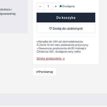
−
+
● Dostępny
tratora i
dpowiedniej
Do koszyka
♡ Dodaj do ulubionych
◐
Wysyłka do 24h od skompletowania.
↻
Zwrot 14 dni bez podawania przyczyny
✓
Gwarancja producenta do 60 miesięcy
▢
Faktura VAT, dostępne ceny netto
Strona producenta →
⇄
Porównaj