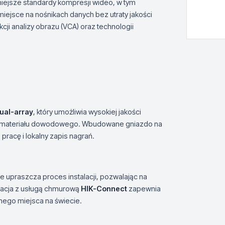
ejsze standardy kompresji wideo, w tym
iejsce na nośnikach danych bez utraty jakości
cji analizy obrazu (VCA) oraz technologii
ual-array
, który umożliwia wysokiej jakości
ść materiału dowodowego. Wbudowane gniazdo na
racę i lokalny zapis nagrań.
e upraszcza proces instalacji, pozwalając na
gracja z usługą chmurową
HIK-Connect
zapewnia
nego miejsca na świecie.