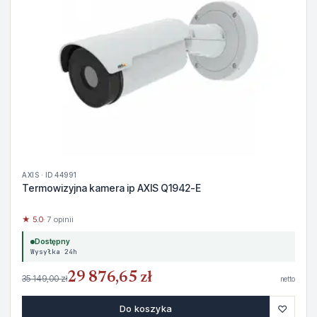
AXIS · ID 44991
Termowizyjna kamera ip AXIS Q1942-E
★ 5.0
· 7 opinii
Dostępny
Wysyłka 24h
29 876,65 zł
35 149,00 zł
netto
♡
Do koszyka