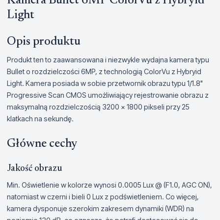
Kamera Bullet 6MP ColorVu z Hybryid
Light
Opis produktu
Produkt ten to zaawansowana i niezwykle wydajna kamera typu
Bullet o rozdzielczości 6MP, z technologią ColorVu z Hybryid
Light. Kamera posiada w sobie przetwornik obrazu typu 1/1.8"
Progressive Scan CMOS umożliwiający rejestrowanie obrazu z
maksymalną rozdzielczością 3200 × 1800 pikseli przy 25
klatkach na sekundę.
Główne cechy
Jakość obrazu
Min. Oświetlenie w kolorze wynosi 0.0005 Lux @ (F1.0, AGC ON),
natomiast w czerni i bieli 0 Lux z podświetleniem. Co więcej,
kamera dysponuje szerokim zakresem dynamiki (WDR) na