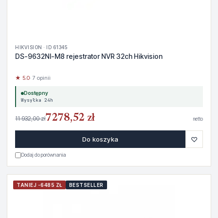
HIKVISION · ID 61345
DS-9632NI-M8 rejestrator NVR 32ch Hikvision
★ 5.0
· 7 opinii
Dostępny
Wysyłka 24h
7278,52 zł
11 932,00 zł
netto
♡
Do koszyka
Dodaj do porównania
TANIEJ -6485 ZŁ
BESTSELLER