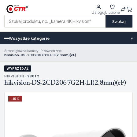
Zaloguj
Ulubione
Szukaj
Wszystkie kategorie
▾
Strona główna
›
Kamery IP zewnetrzne
›
hikvision-DS-2CD2067G2H-LI(2.8mm)(eF)
WYPRZEDAŻ
HIKVISION ·
28012
hikvision-DS-2CD2067G2H-LI(2.8mm)(eF)
−
15
%