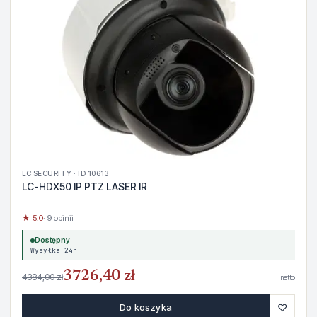
LC SECURITY · ID 10613
LC-HDX50 IP PTZ LASER IR
★ 5.0
· 9 opinii
Dostępny
Wysyłka 24h
3726,40 zł
4384,00 zł
netto
♡
Do koszyka