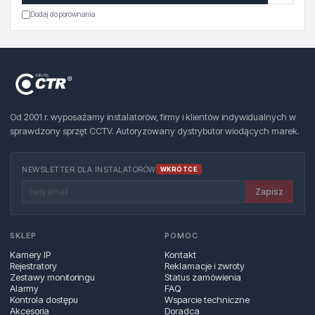
Dodaj do porównania
Od 2001 r. wyposażamy instalatorów, firmy i klientów indywidualnych w
sprawdzony sprzęt CCTV. Autoryzowany dystrybutor wiodących marek.
NEWSLETTER DLA INSTALATORÓW
WKRÓTCE
Zapisz
SKLEP
POMOC
Kamery IP
Kontakt
Rejestratory
Reklamacje i zwroty
Zestawy monitoringu
Status zamówienia
Alarmy
FAQ
Kontrola dostępu
Wsparcie techniczne
Akcesoria
Doradca