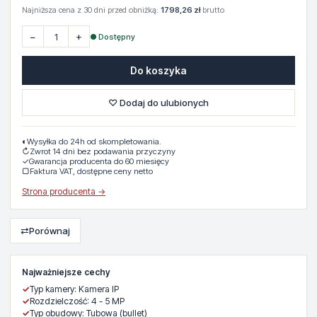
Najniższa cena z 30 dni przed obniżką:
1798,26 zł
brutto
−
+
● Dostępny
Do koszyka
♡ Dodaj do ulubionych
◐
Wysyłka do 24h od skompletowania.
↻
Zwrot 14 dni bez podawania przyczyny
✓
Gwarancja producenta do 60 miesięcy
▢
Faktura VAT, dostępne ceny netto
Strona producenta →
⇄
Porównaj
Najważniejsze cechy
✓
Typ kamery: Kamera IP
✓
Rozdzielczość: 4 - 5 MP
✓
Typ obudowy: Tubowa (bullet)