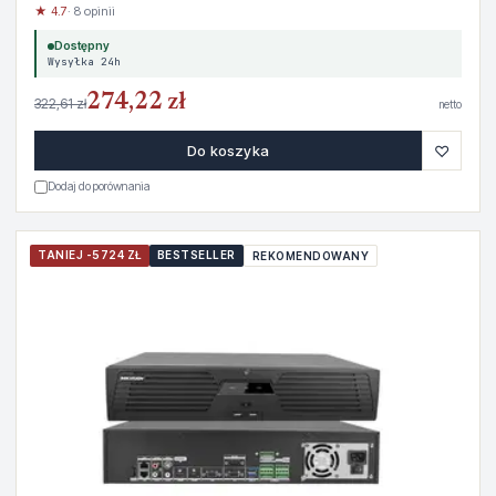
★ 4.7
· 8 opinii
Dostępny
Wysyłka 24h
274,22 zł
322,61 zł
netto
♡
Do koszyka
Dodaj do porównania
TANIEJ -5724 ZŁ
BESTSELLER
REKOMENDOWANY