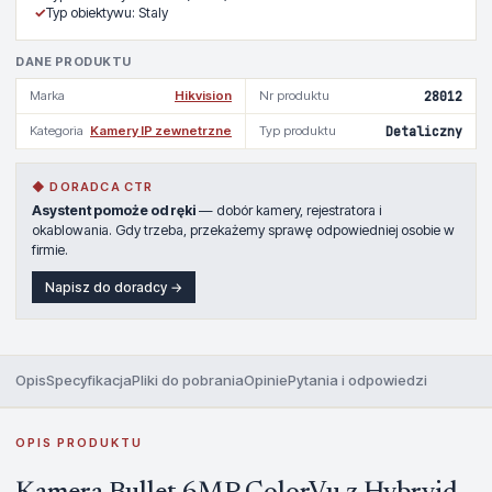
✓
Typ obiektywu: Staly
DANE PRODUKTU
Marka
Hikvision
Nr produktu
28012
Kategoria
Kamery IP zewnetrzne
Typ produktu
Detaliczny
◆ DORADCA CTR
Asystent pomoże od ręki
— dobór kamery, rejestratora i
okablowania. Gdy trzeba, przekażemy sprawę odpowiedniej osobie w
firmie.
Napisz do doradcy →
Opis
Specyfikacja
Pliki do pobrania
Opinie
Pytania i odpowiedzi
OPIS PRODUKTU