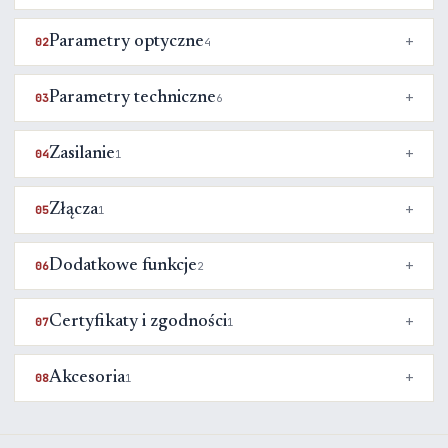
Parametry optyczne
02
4
Parametry techniczne
03
6
Zasilanie
04
1
Złącza
05
1
Dodatkowe funkcje
06
2
Certyfikaty i zgodności
07
1
Akcesoria
08
1