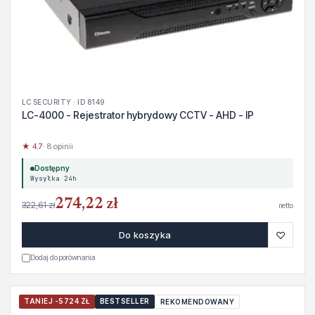
LC SECURITY · ID 8149
LC-4000 - Rejestrator hybrydowy CCTV - AHD - IP
★ 4.7
· 8 opinii
Dostępny
Wysyłka 24h
274,22 zł
322,61 zł
netto
♡
Do koszyka
Dodaj do porównania
TANIEJ -5724 ZŁ
BESTSELLER
REKOMENDOWANY