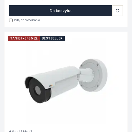
♡
Do koszyka
Dodaj do porównania
TANIEJ -6485 ZŁ
BESTSELLER
AXIS · ID 44991