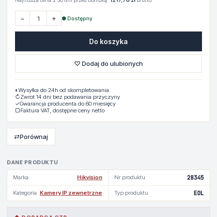
Najniższa cena z 30 dni przed obniżką:
1217,76 zł
brutto
−
+
● Dostępny
Do koszyka
♡ Dodaj do ulubionych
◐
Wysyłka do 24h od skompletowania.
↻
Zwrot 14 dni bez podawania przyczyny
✓
Gwarancja producenta do 60 miesięcy
▢
Faktura VAT, dostępne ceny netto
⇄
Porównaj
DANE PRODUKTU
Marka
Hikvision
Nr produktu
28345
Kategoria
Kamery IP zewnetrzne
Typ produktu
EOL