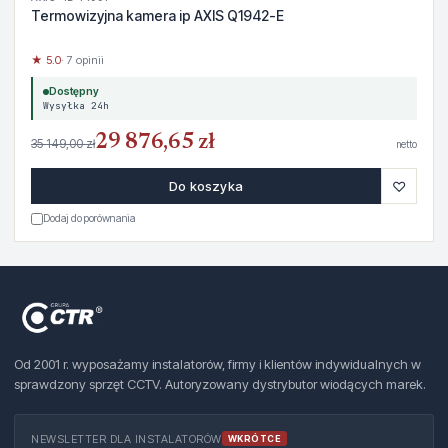
Termowizyjna kamera ip AXIS Q1942-E
★ 5.0
· 7 opinii
Dostępny
Wysyłka 24h
29 876,65 zł
35 149,00 zł
netto
♡
Do koszyka
Dodaj do porównania
Od 2001 r. wyposażamy instalatorów, firmy i klientów indywidualnych w
sprawdzony sprzęt CCTV. Autoryzowany dystrybutor wiodących marek.
NEWSLETTER DLA INSTALATORÓW
WKRÓTCE