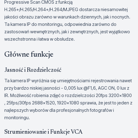
Progressive Scan CMOS z funkcją
H.265+/H.265/H.264+/H.264/MJPEG dostarcza niesamowitej
jakości obrazu zarówno w warunkach dziennych, jak i nocnych.
Ta kamera IP do monitoringu, odpowiednia zarówno do
zastosowań wewnętrznych, jak i zewnętrznych, jest wyjątkowo
wszechstronna i łatwa w obsłudze.
Główne funkcje
Jasność i Rozdzielczość
Ta kamera IP wyróżnia się umiejętnościami rejestrowania nawet
przy bardzo niskiej jasności - 0,005 lux @F1,6, AGC ON, 0 lux z
IR. Możliwość robienia zdjęć o rozdzielczości 20fps 3200x1800
, 25fps/30fps 2688×1520, 1920×1080 sprawia, że jest to jeden z
najlepszych wyborów dla profesjonalnych fotografów i
monitoringu.
Strumieniowanie i Funkcje VCA