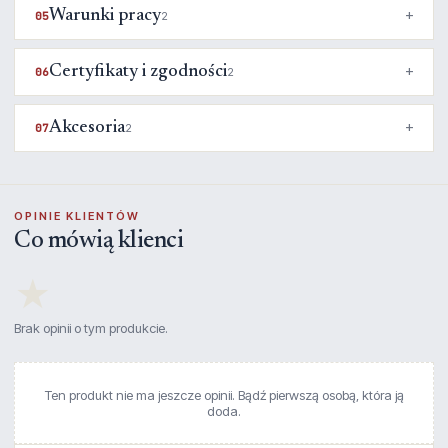
Warunki pracy
05
2
Certyfikaty i zgodności
06
2
Akcesoria
07
2
OPINIE KLIENTÓW
Co mówią klienci
★
Brak opinii o tym produkcie.
Ten produkt nie ma jeszcze opinii. Bądź pierwszą osobą, która ją
doda.