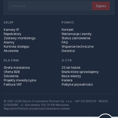
Zapisz
SKLEP
POMOC
Kamery IP
Kontakt
Rejestratory
Reklamacje i zwroty
Zestawy monitoringu
Status zamówienia
Alarmy
FAQ
Kontrola dostępu
Wsparcie techniczne
Akcesoria
Doradca
DLA FIRM
O CTR
Strefa instalatora
25 lat historii
Oferta B2B
Marki które sprzedajemy
Szkolenia
Baza wiedzy
Projekty inwestycyjne
Kariera
Faktura VAT
Polityka prywatności
© 2001–2026 Elctron E-commerce Partners Sp. z o.o. · NIP 5273052174 · REGON
525059580 · ul. Górczewska 129, 01‑109 Warszawa
Regulamin
Polityka prywatności
Ustawienia cookies