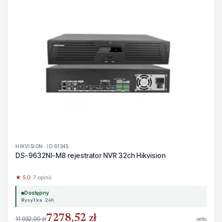
HIKVISION · ID 61345
DS-9632NI-M8 rejestrator NVR 32ch Hikvision
★ 5.0
· 7 opinii
Dostępny
Wysyłka 24h
7278,52 zł
11 932,00 zł
netto