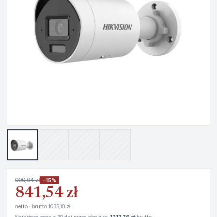
990,04 zł
−15%
841,54 zł
netto · brutto 1035,10 zł