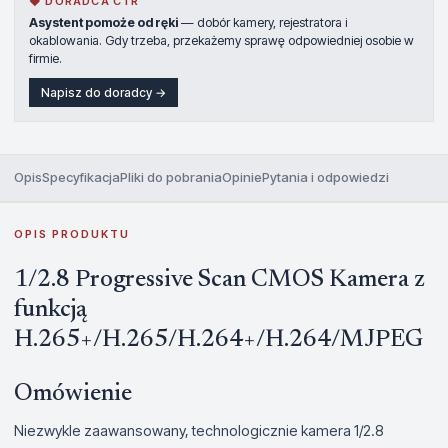
◆ DORADCA CTR
Asystent pomoże od ręki
— dobór kamery, rejestratora i
okablowania. Gdy trzeba, przekażemy sprawę odpowiedniej osobie w
firmie.
Napisz do doradcy →
Opis
Specyfikacja
Pliki do pobrania
Opinie
Pytania i odpowiedzi
OPIS PRODUKTU
1/2.8 Progressive Scan CMOS Kamera z
funkcją
H.265+/H.265/H.264+/H.264/MJPEG
Omówienie
Niezwykle zaawansowany, technologicznie kamera 1/2.8