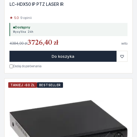
LC-HDX50 IP PTZ LASER IR
★ 5.0
· 9 opinii
Dostępny
Wysyłka 24h
3726,40 zł
4384,00 zł
netto
♡
Do koszyka
Dodaj do porównania
TANIEJ -60 ZŁ
BESTSELLER