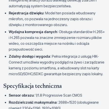
inteligentnej analizy obrazu ułatwiają detekcję zdarzeń i
automatyzują system bezpieczeństwa.
Rejestracja dźwięku
: Model ten posiada wbudowany
mikrofon, co pozwala na jednoczesny zapis obrazu i
dźwięku z monitorowanego obszaru.
Wydajna kompresja danych
: Obsługa standardów H.265+
i H.265 pozwala na znaczne zmniejszenie rozmiaru plików
wideo, co oszczędza miejsce na nośniku i odciąża
przepustowość sieci.
Zdalny dostęp i wygoda
: Pełna integracja z usługą HIK-
Connect umożliwia wygodny podgląd na żywo i zarządzanie
kamerą z poziomu smartfona, a wbudowany slot na karty
microSD/SDHC/SDXC gwarantuje bezpieczny zapis lokalny.
Specyfikacja techniczna
Sensor obrazu
: 1/1.8 Progressive Scan CMOS
Rozdzielczość maksymalna
: 2688×1520 (obsługiwane
również 2304×1296, 1920×1080)