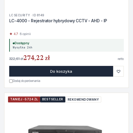
LC SECURITY · ID 8149
LC-4000 - Rejestrator hybrydowy CCTV - AHD - IP
★ 4.7
· 8 opinii
Dostępny
Wysyłka 24h
274,22 zł
322,61 zł
netto
♡
Do koszyka
Dodaj do porównania
TANIEJ -5724 ZŁ
BESTSELLER
REKOMENDOWANY