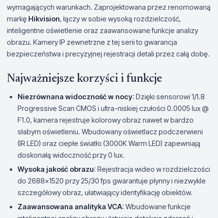
wymagających warunkach. Zaprojektowana przez renomowaną
markę
Hikvision
, łączy w sobie wysoką rozdzielczość,
inteligentne oświetlenie oraz zaawansowane funkcje analizy
obrazu. Kamery IP zewnetrzne z tej serii to gwarancja
bezpieczeństwa i precyzyjnej rejestracji detali przez całą dobę.
Najważniejsze korzyści i funkcje
Niezrównana widoczność w nocy
: Dzięki sensorowi 1/1.8
Progressive Scan CMOS i ultra-niskiej czułości 0.0005 lux @
F1.0, kamera rejestruje kolorowy obraz nawet w bardzo
słabym oświetleniu. Wbudowany oświetlacz podczerwieni
(IR LED) oraz ciepłe światło (3000K Warm LED) zapewniają
doskonałą widoczność przy 0 lux.
Wysoka jakość obrazu
: Rejestracja wideo w rozdzielczości
do 2688×1520 przy 25/30 fps gwarantuje płynny i niezwykle
szczegółowy obraz, ułatwiający identyfikację obiektów.
Zaawansowana analityka VCA
: Wbudowane funkcje