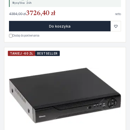
Wysyłka 24h
3726,40 zł
4384,00 zł
netto
♡
Do koszyka
Dodaj do porównania
TANIEJ -60 ZŁ
BESTSELLER