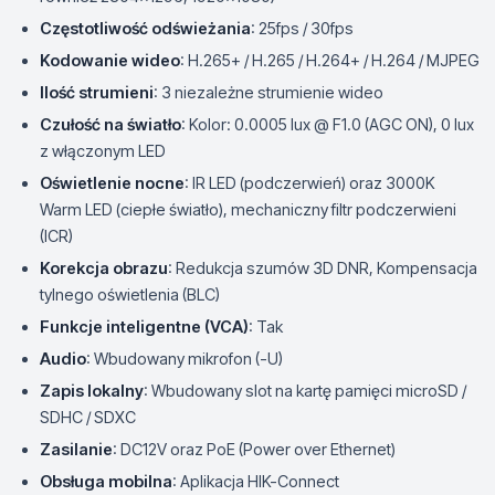
Częstotliwość odświeżania
: 25fps / 30fps
Kodowanie wideo
: H.265+ / H.265 / H.264+ / H.264 / MJPEG
Ilość strumieni
: 3 niezależne strumienie wideo
Czułość na światło
: Kolor: 0.0005 lux @ F1.0 (AGC ON), 0 lux
z włączonym LED
Oświetlenie nocne
: IR LED (podczerwień) oraz 3000K
Warm LED (ciepłe światło), mechaniczny filtr podczerwieni
(ICR)
Korekcja obrazu
: Redukcja szumów 3D DNR, Kompensacja
tylnego oświetlenia (BLC)
Funkcje inteligentne (VCA)
: Tak
Audio
: Wbudowany mikrofon (-U)
Zapis lokalny
: Wbudowany slot na kartę pamięci microSD /
SDHC / SDXC
Zasilanie
: DC12V oraz PoE (Power over Ethernet)
Obsługa mobilna
: Aplikacja HIK-Connect