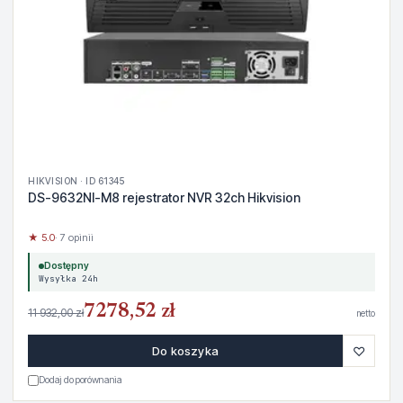
HIKVISION · ID 61345
DS-9632NI-M8 rejestrator NVR 32ch Hikvision
★ 5.0
· 7 opinii
Dostępny
Wysyłka 24h
7278,52 zł
11 932,00 zł
netto
♡
Do koszyka
Dodaj do porównania