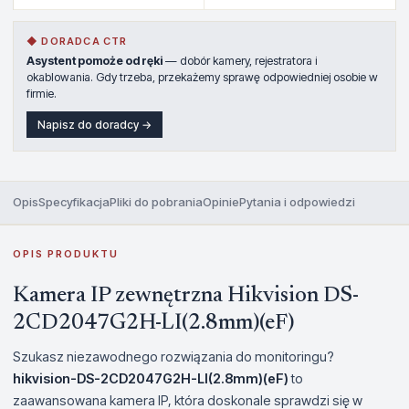
◆ DORADCA CTR
Asystent pomoże od ręki
— dobór kamery, rejestratora i
okablowania. Gdy trzeba, przekażemy sprawę odpowiedniej osobie w
firmie.
Napisz do doradcy →
Opis
Specyfikacja
Pliki do pobrania
Opinie
Pytania i odpowiedzi
OPIS PRODUKTU
Kamera IP zewnętrzna Hikvision DS-
2CD2047G2H-LI(2.8mm)(eF)
Szukasz niezawodnego rozwiązania do monitoringu?
hikvision-DS-2CD2047G2H-LI(2.8mm)(eF)
to
zaawansowana kamera IP, która doskonale sprawdzi się w