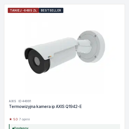
TANIEJ -6485 ZŁ
BESTSELLER
AXIS · ID 44991
Termowizyjna kamera ip AXIS Q1942-E
★ 5.0
· 7 opinii
Dostępny