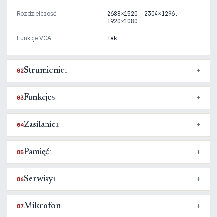
Rozdzielczość
2688×1520, 2304×1296,
1920×1080
Funkcje VCA
Tak
Strumienie
02
1
Funkcje
03
5
Zasilanie
04
1
Pamięć
05
1
Serwisy
06
1
Mikrofon
07
1