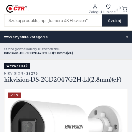
Zaloguj
Ulubione
Szukaj
Wszystkie kategorie
▾
Strona główna
›
Kamery IP zewnetrzne
›
hikvision-DS-2CD2047G2H-LI(2.8mm)(eF)
WYPRZEDAŻ
HIKVISION ·
28276
hikvision-DS-2CD2047G2H-LI(2.8mm)(eF)
−
15
%