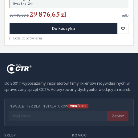
Wysyłka 24h
29 876,65 zł
35 149,00 zł
netto
♡
Do koszyka
Dodaj do porównania
Od 2001 r. wyposażamy instalatorów, firmy i klientów indywidualnych w
sprawdzony sprzęt CCTV. Autoryzowany dystrybutor wiodących marek.
NEWSLETTER DLA INSTALATORÓW
WKRÓTCE
Zapisz
SKLEP
POMOC