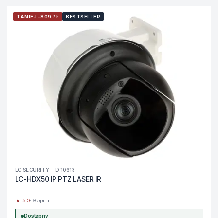
TANIEJ -809 ZŁ
BESTSELLER
LC SECURITY · ID 10613
LC-HDX50 IP PTZ LASER IR
★ 5.0
· 9 opinii
Dostępny