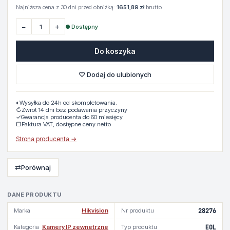
Najniższa cena z 30 dni przed obniżką:
1651,89 zł
brutto
−
+
● Dostępny
Do koszyka
♡ Dodaj do ulubionych
◐
Wysyłka do 24h od skompletowania.
↻
Zwrot 14 dni bez podawania przyczyny
✓
Gwarancja producenta do 60 miesięcy
▢
Faktura VAT, dostępne ceny netto
Strona producenta →
⇄
Porównaj
DANE PRODUKTU
Marka
Hikvision
Nr produktu
28276
Kategoria
Kamery IP zewnetrzne
Typ produktu
EOL