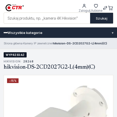
Zaloguj
Ulubione
Szukaj
Wszystkie kategorie
▾
Strona główna
›
Kamery IP zewnetrzne
›
hikvision-DS-2CD2027G2-L(4mm)(C)
WYPRZEDAŻ
HIKVISION ·
28268
hikvision-DS-2CD2027G2-L(4mm)(C)
−
15
%