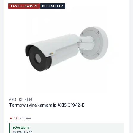
TANIEJ -6485 ZŁ
BESTSELLER
AXIS · ID 44991
Termowizyjna kamera ip AXIS Q1942-E
★ 5.0
· 7 opinii
Dostępny
Wysyłka 24h