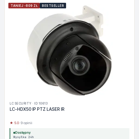
TANIEJ -809 ZŁ
BESTSELLER
LC SECURITY · ID 10613
LC-HDX50 IP PTZ LASER IR
★ 5.0
· 9 opinii
Dostępny
Wysyłka 24h