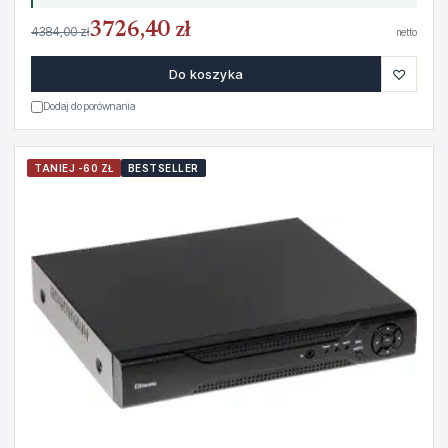
3726,40 zł
4384,00 zł
netto
♡
Do koszyka
Dodaj do porównania
TANIEJ -60 ZŁ
BESTSELLER