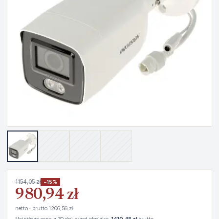
1154,05 zł
−15%
980,94 zł
netto · brutto 1206,56 zł