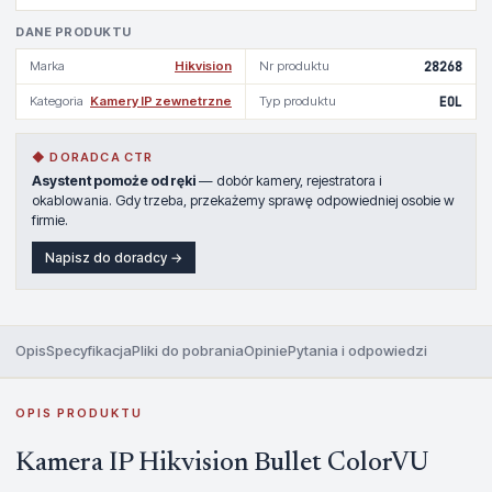
DANE PRODUKTU
Marka
Hikvision
Nr produktu
28268
Kategoria
Kamery IP zewnetrzne
Typ produktu
EOL
◆ DORADCA CTR
Asystent pomoże od ręki
— dobór kamery, rejestratora i
okablowania. Gdy trzeba, przekażemy sprawę odpowiedniej osobie w
firmie.
Napisz do doradcy →
Opis
Specyfikacja
Pliki do pobrania
Opinie
Pytania i odpowiedzi
OPIS PRODUKTU
Kamera IP Hikvision Bullet ColorVU