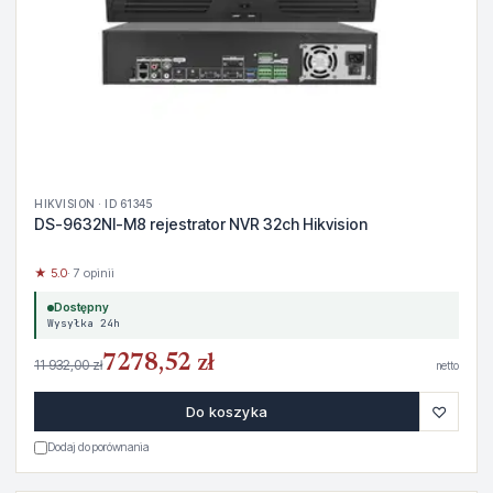
HIKVISION · ID 61345
DS-9632NI-M8 rejestrator NVR 32ch Hikvision
★ 5.0
· 7 opinii
Dostępny
Wysyłka 24h
7278,52 zł
11 932,00 zł
netto
♡
Do koszyka
Dodaj do porównania