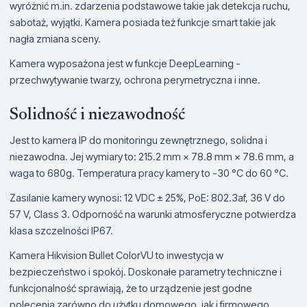
wyróżnić m.in. zdarzenia podstawowe takie jak detekcja ruchu,
sabotaż, wyjątki. Kamera posiada też funkcje smart takie jak
nagła zmiana sceny.
Kamera wyposażona jest w funkcje DeepLearning -
przechwytywanie twarzy, ochrona perymetryczna i inne.
Solidność i niezawodność
Jest to kamera IP do monitoringu zewnętrznego, solidna i
niezawodna. Jej wymiary to: 215.2 mm × 78.8 mm × 78.6 mm, a
waga to 680g. Temperatura pracy kamery to -30 °C do 60 °C.
Zasilanie kamery wynosi: 12 VDC ± 25%, PoE: 802.3af, 36 V do
57 V, Class 3. Odporność na warunki atmosferyczne potwierdza
klasa szczelności IP67.
Kamera Hikvision Bullet ColorVU to inwestycja w
bezpieczeństwo i spokój. Doskonałe parametry techniczne i
funkcjonalność sprawiają, że to urządzenie jest godne
polecenia zarówno do użytku domowego, jak i firmowego.