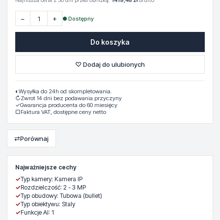
Najniższa cena z 30 dni przed obniżką:
1419,48 zł
brutto
−
+
● Dostępny
Do koszyka
♡ Dodaj do ulubionych
◐
Wysyłka do 24h od skompletowania.
↻
Zwrot 14 dni bez podawania przyczyny
✓
Gwarancja producenta do 60 miesięcy
▢
Faktura VAT, dostępne ceny netto
⇄
Porównaj
Najważniejsze cechy
✓
Typ kamery: Kamera IP
✓
Rozdzielczość: 2 - 3 MP
✓
Typ obudowy: Tubowa (bullet)
✓
Typ obiektywu: Staly
✓
Funkcje AI: 1