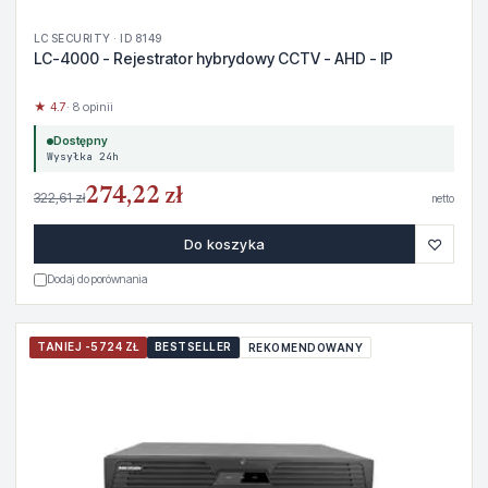
LC SECURITY · ID 8149
LC-4000 - Rejestrator hybrydowy CCTV - AHD - IP
★ 4.7
· 8 opinii
Dostępny
Wysyłka 24h
274,22 zł
322,61 zł
netto
♡
Do koszyka
Dodaj do porównania
TANIEJ -5724 ZŁ
BESTSELLER
REKOMENDOWANY