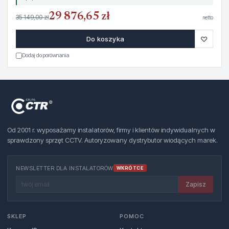
29 876,65 zł
35 149,00 zł
netto
♡
Do koszyka
Dodaj do porównania
Od 2001 r. wyposażamy instalatorów, firmy i klientów indywidualnych w
sprawdzony sprzęt CCTV. Autoryzowany dystrybutor wiodących marek.
NEWSLETTER DLA INSTALATORÓW
WKRÓTCE
Zapisz
SKLEP
POMOC