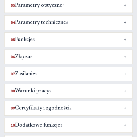
Parametry optyczne
03
4
Parametry techniczne
04
6
Funkcje
05
5
Złącza
06
2
Zasilanie
07
2
Warunki pracy
08
2
Certyfikaty i zgodności
09
2
Dodatkowe funkcje
10
3