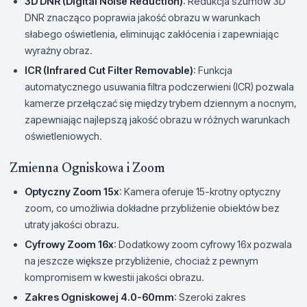
3D DNR (Digital Noise Reduction)
: Redukcja szumów 3D
DNR znacząco poprawia jakość obrazu w warunkach
słabego oświetlenia, eliminując zakłócenia i zapewniając
wyraźny obraz.
ICR (Infrared Cut Filter Removable)
: Funkcja
automatycznego usuwania filtra podczerwieni (ICR) pozwala
kamerze przełączać się między trybem dziennym a nocnym,
zapewniając najlepszą jakość obrazu w różnych warunkach
oświetleniowych.
Zmienna Ogniskowa i Zoom
Optyczny Zoom 15x
: Kamera oferuje 15-krotny optyczny
zoom, co umożliwia dokładne przybliżenie obiektów bez
utraty jakości obrazu.
Cyfrowy Zoom 16x
: Dodatkowy zoom cyfrowy 16x pozwala
na jeszcze większe przybliżenie, chociaż z pewnym
kompromisem w kwestii jakości obrazu.
Zakres Ogniskowej 4.0-60mm
: Szeroki zakres