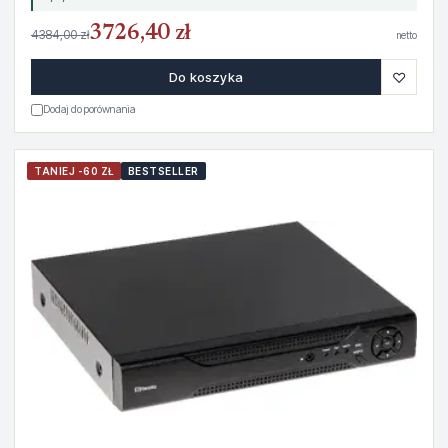
3726,40 zł
4384,00 zł
netto
♡
Do koszyka
Dodaj do porównania
TANIEJ -60 ZŁ
BESTSELLER