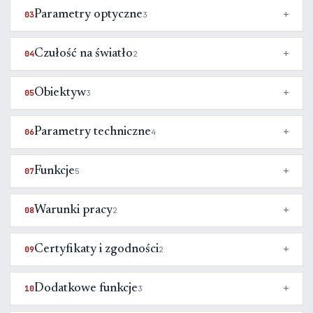
Parametry optyczne
03
3
Czułość na światło
04
2
Obiektyw
05
3
Parametry techniczne
06
4
Funkcje
07
5
Warunki pracy
08
2
Certyfikaty i zgodności
09
2
Dodatkowe funkcje
10
3