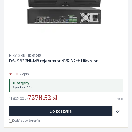
HIKVISION · ID 61345
DS-9632NI-M8 rejestrator NVR 32ch Hikvision
★ 5.0
· 7 opinii
Dostępny
Wysyłka 24h
7278,52 zł
11 932,00 zł
netto
♡
Do koszyka
Dodaj do porównania