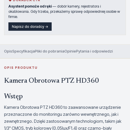
◆ DORADCA CTR
Asystent pomoże od ręki
— dobór kamery, rejestratora i
okablowania. Gdy trzeba, przekażemy sprawę odpowiedniej osobie w
firmie.
Napisz do doradcy →
Opis
Specyfikacja
Pliki do pobrania
Opinie
Pytania i odpowiedzi
OPIS PRODUKTU
Kamera Obrotowa PTZ HD360
Wstęp
Kamera Obrotowa PTZ HD360 to zaawansowane urządzenie
przeznaczone do monitoringu zarówno wewnętrznego, jak i
zewnętrznego. Dzięki zastosowanym technologiom, takim jak
1/3" CMOS, tryb kolorowy (0.05lux/F1.4) oraz czarno-biały