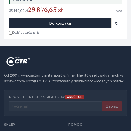
29 876,65 zł
35 149,00 zł
netto
♡
Do koszyka
Dodaj do porównania
Od 2001 r. wyposażamy instalatorów, firmy i klientów indywidualnych w
sprawdzony sprzęt CCTV. Autoryzowany dystrybutor wiodących marek.
NEWSLETTER DLA INSTALATORÓW
WKRÓTCE
Zapisz
SKLEP
POMOC