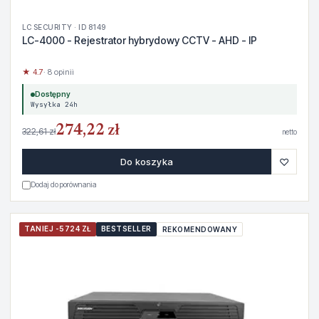
LC SECURITY · ID 8149
LC-4000 - Rejestrator hybrydowy CCTV - AHD - IP
★ 4.7
· 8 opinii
Dostępny
Wysyłka 24h
274,22 zł
322,61 zł
netto
♡
Do koszyka
Dodaj do porównania
TANIEJ -5724 ZŁ
BESTSELLER
REKOMENDOWANY