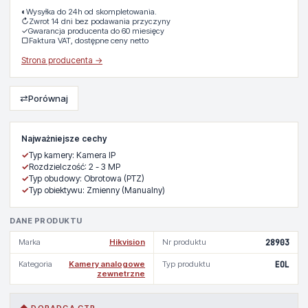
◐
Wysyłka do 24h od skompletowania.
↻
Zwrot 14 dni bez podawania przyczyny
✓
Gwarancja producenta do 60 miesięcy
▢
Faktura VAT, dostępne ceny netto
Strona producenta →
⇄
Porównaj
Najważniejsze cechy
✓
Typ kamery: Kamera IP
✓
Rozdzielczość: 2 - 3 MP
✓
Typ obudowy: Obrotowa (PTZ)
✓
Typ obiektywu: Zmienny (Manualny)
DANE PRODUKTU
Marka
Hikvision
Nr produktu
28903
Kategoria
Kamery analogowe
Typ produktu
EOL
zewnetrzne