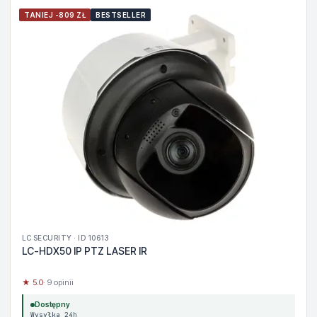
TANIEJ -809 ZŁ
BESTSELLER
LC SECURITY · ID 10613
LC-HDX50 IP PTZ LASER IR
★ 5.0
· 9 opinii
Dostępny
Wysyłka 24h