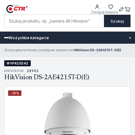
Zaloguj
Ulubione
Szukaj
Wszystkie kategorie
▾
Strona główna
›
Kamery analogowe zewnetrzne
›
HikVision DS-2AE4215T-D(E)
WYPRZEDAŻ
HIKVISION ·
28903
HikVision DS-2AE4215T-D(E)
−
15
%