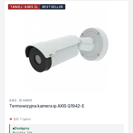
TANIEJ -6485 ZŁ
BESTSELLER
AXIS · ID 44991
Termowizyjna kamera ip AXIS Q1942-E
★ 5.0
· 7 opinii
Dostępny
Wysyłka 24h