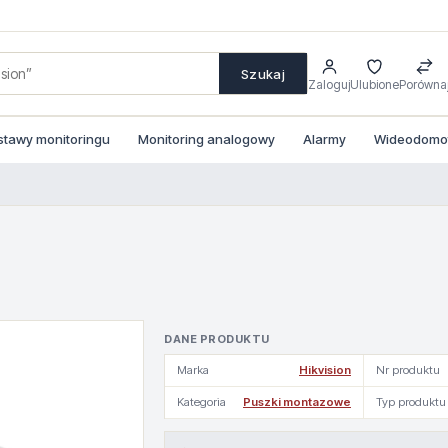
Szukaj
Zaloguj
Ulubione
Porówna
stawy monitoringu
Monitoring analogowy
Alarmy
Wideodomofo
DANE PRODUKTU
Marka
Hikvision
Nr produktu
Kategoria
Puszki montazowe
Typ produktu