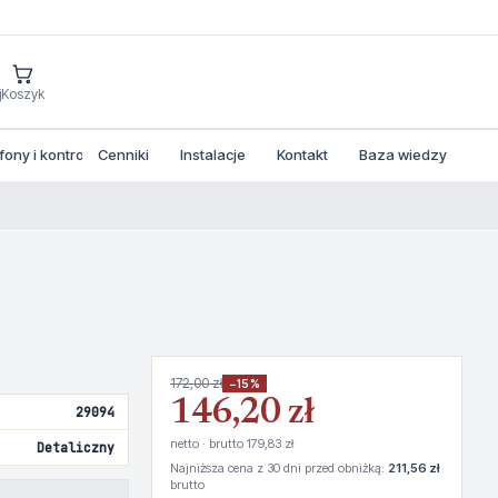
j
Koszyk
ny i kontrola dostepu
Cenniki
Instalacje
Kontakt
Baza wiedzy
172,00 zł
−15%
146,20 zł
29094
netto · brutto 179,83 zł
Detaliczny
Najniższa cena z 30 dni przed obniżką:
211,56 zł
brutto