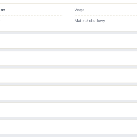
 mm
Waga
y
Materiał obudowy