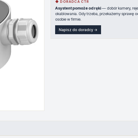
◆ DORADCA CTR
Asystent pomoże od ręki
— dobór kamery, rejes
okablowania. Gdy trzeba, przekażemy sprawę o
osobie w firmie.
Napisz do doradcy →