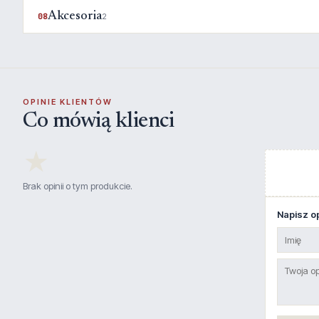
Akcesoria
08
2
OPINIE KLIENTÓW
Co mówią klienci
★
Brak opinii o tym produkcie.
Napisz op