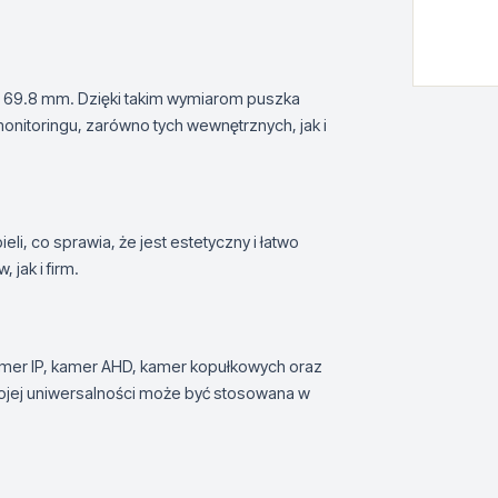
o 69.8 mm. Dzięki takim wymiarom puszka
nitoringu, zarówno tych wewnętrznych, jak i
eli, co sprawia, że jest estetyczny i łatwo
jak i firm.
mer IP, kamer AHD, kamer kopułkowych oraz
wojej uniwersalności może być stosowana w