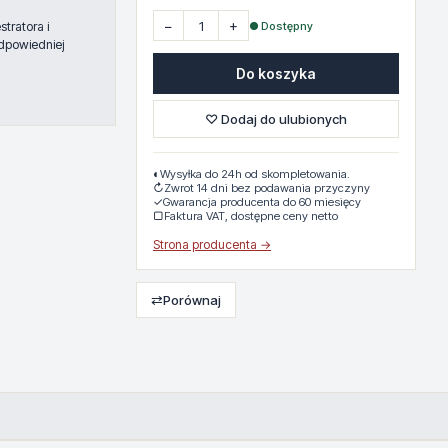
−
+
● Dostępny
tratora i
dpowiedniej
Do koszyka
♡ Dodaj do ulubionych
◐
Wysyłka do 24h od skompletowania.
↻
Zwrot 14 dni bez podawania przyczyny
✓
Gwarancja producenta do 60 miesięcy
▢
Faktura VAT, dostępne ceny netto
Strona producenta →
⇄
Porównaj