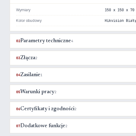
Wymiary
150 x 150 x 70
Kolor obudowy
Hikvision Biał
Parametry techniczne
02
4
Złącza
03
2
Zasilanie
04
1
Warunki pracy
05
2
Certyfikaty i zgodności
06
2
Dodatkowe funkcje
07
2