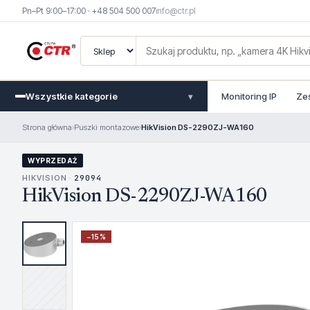
Pn–Pt 9:00–17:00 · +48 504 500 007
info@ctr.pl
Wszystkie kategorie
Monitoring IP
Ze
▾
Strona główna
›
Puszki montazowe
›
HikVision DS-2290ZJ-WA160
WYPRZEDAŻ
HIKVISION ·
29094
HikVision DS-2290ZJ-WA160
−
15
%