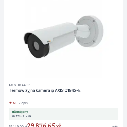
AXIS · ID 44991
Termowizyjna kamera ip AXIS Q1942-E
★ 5.0
· 7 opinii
Dostępny
Wysyłka 24h
29 876,65 zł
35 149,00 zł
netto