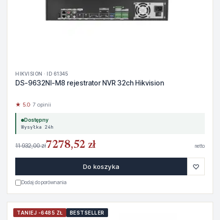
HIKVISION · ID 61345
DS-9632NI-M8 rejestrator NVR 32ch Hikvision
★ 5.0
· 7 opinii
Dostępny
Wysyłka 24h
7278,52 zł
11 932,00 zł
netto
♡
Do koszyka
Dodaj do porównania
TANIEJ -6485 ZŁ
BESTSELLER