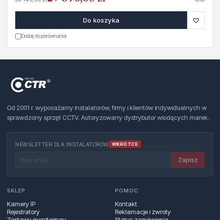
♡
Do koszyka
Dodaj do porównania
Od 2001 r. wyposażamy instalatorów, firmy i klientów indywidualnych w
sprawdzony sprzęt CCTV. Autoryzowany dystrybutor wiodących marek.
NEWSLETTER DLA INSTALATORÓW
WKRÓTCE
Zapisz
SKLEP
POMOC
Kamery IP
Kontakt
Rejestratory
Reklamacje i zwroty
Zestawy monitoringu
Status zamówienia