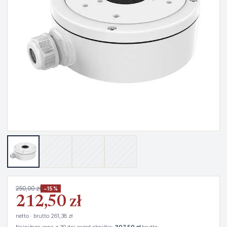
250,00 zł
−15%
212,50 zł
netto · brutto 261,38 zł