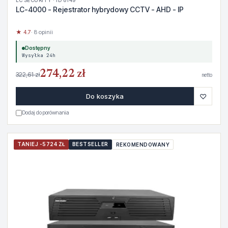
LC SECURITY · ID 8149
LC-4000 - Rejestrator hybrydowy CCTV - AHD - IP
★ 4.7
· 8 opinii
Dostępny
Wysyłka 24h
274,22 zł
322,61 zł
netto
♡
Do koszyka
Dodaj do porównania
TANIEJ -5724 ZŁ
BESTSELLER
REKOMENDOWANY