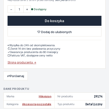
Najniższa cena z 30 dni przed obniżką:
307,50 zł
brutto
−
+
● Dostępny
Do koszyka
♡ Dodaj do ulubionych
◐
Wysyłka do 24h od skompletowania.
↻
Zwrot 14 dni bez podawania przyczyny
✓
Gwarancja producenta do 60 miesięcy
▢
Faktura VAT, dostępne ceny netto
Strona producenta →
⇄
Porównaj
DANE PRODUKTU
Marka
Hikvision
Nr produktu
29174
Kategoria
Akcesoria pozostałe
Typ produktu
Detaliczny