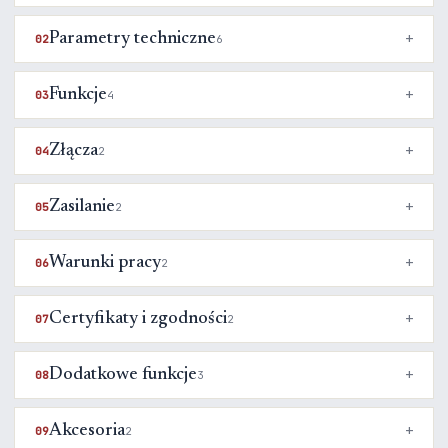
Parametry techniczne
02
6
Funkcje
03
4
Złącza
04
2
Zasilanie
05
2
Warunki pracy
06
2
Certyfikaty i zgodności
07
2
Dodatkowe funkcje
08
3
Akcesoria
09
2