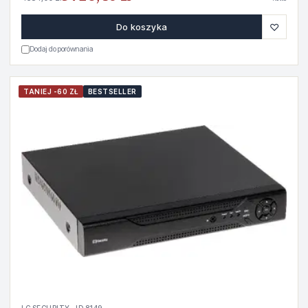
♡
Do koszyka
Dodaj do porównania
TANIEJ -60 ZŁ
BESTSELLER