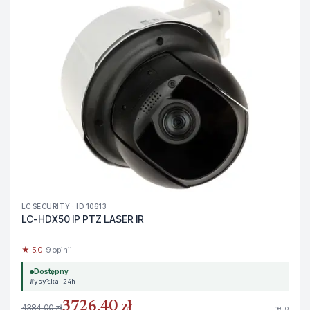
LC SECURITY · ID 10613
LC-HDX50 IP PTZ LASER IR
★ 5.0
· 9 opinii
Dostępny
Wysyłka 24h
3726,40 zł
4384,00 zł
netto