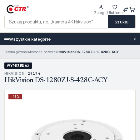
Zaloguj
Ulubione
Szukaj
Wszystkie kategorie
▾
Strona główna
›
Akcesoria pozostałe
›
HikVision DS-1280ZJ-S-428C-ACY
WYPRZEDAŻ
HIKVISION ·
29174
HikVision DS-1280ZJ-S-428C-ACY
−
15
%