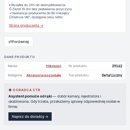
◐
Wysyłka do 24h od skompletowania.
↻
Zwrot 14 dni bez podawania przyczyny
✓
Gwarancja producenta do 60 miesięcy
▢
Faktura VAT, dostępne ceny netto
Strona producenta →
⇄
Porównaj
DANE PRODUKTU
Marka
Hikvision
Nr produktu
29162
Kategoria
Akcesoria pozostałe
Typ produktu
Detaliczny
◆ DORADCA CTR
Asystent pomoże od ręki
— dobór kamery, rejestratora i
okablowania. Gdy trzeba, przekażemy sprawę odpowiedniej osobie w
firmie.
Napisz do doradcy →