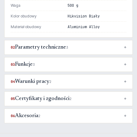
Waga
500 g
Kolor obudowy
Hikvision Biały
Materiał obudowy
Aluminium Alloy
Parametry techniczne
02
3
Funkcje
03
3
Warunki pracy
04
2
Certyfikaty i zgodności
05
2
Akcesoria
06
2