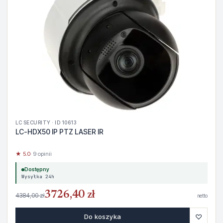
LC SECURITY · ID 10613
LC-HDX50 IP PTZ LASER IR
★ 5.0
· 9 opinii
Dostępny
Wysyłka 24h
3726,40 zł
4384,00 zł
netto
♡
Do koszyka