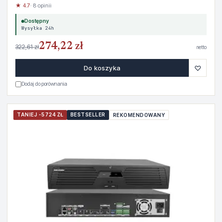
★ 4.7
· 8 opinii
Dostępny
Wysyłka 24h
274,22 zł
322,61 zł
netto
♡
Do koszyka
Dodaj do porównania
TANIEJ -5724 ZŁ
BESTSELLER
REKOMENDOWANY