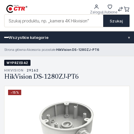
Zaloguj
Ulubione
Szukaj
Wszystkie kategorie
▾
Strona główna
›
Akcesoria pozostałe
›
HikVision DS-1280ZJ-PT6
WYPRZEDAŻ
HIKVISION ·
29162
HikVision DS-1280ZJ-PT6
−
15
%