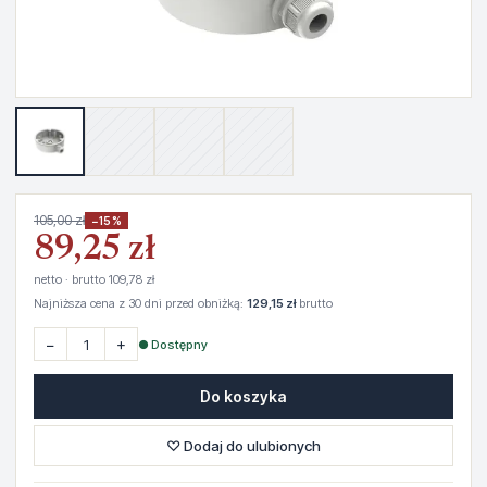
105,00 zł
−15%
89,25 zł
netto · brutto 109,78 zł
Najniższa cena z 30 dni przed obniżką:
129,15 zł
brutto
−
+
● Dostępny
Do koszyka
♡ Dodaj do ulubionych