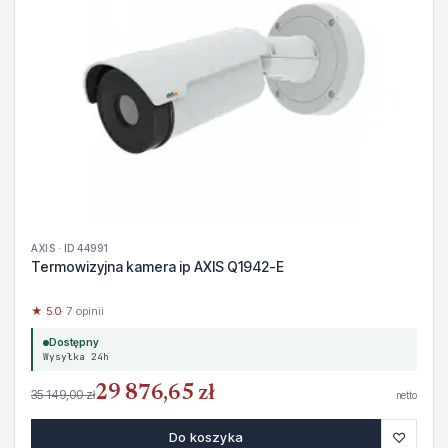
AXIS · ID 44991
Termowizyjna kamera ip AXIS Q1942-E
★ 5.0
· 7 opinii
Dostępny
Wysyłka 24h
29 876,65 zł
35 149,00 zł
netto
♡
Do koszyka