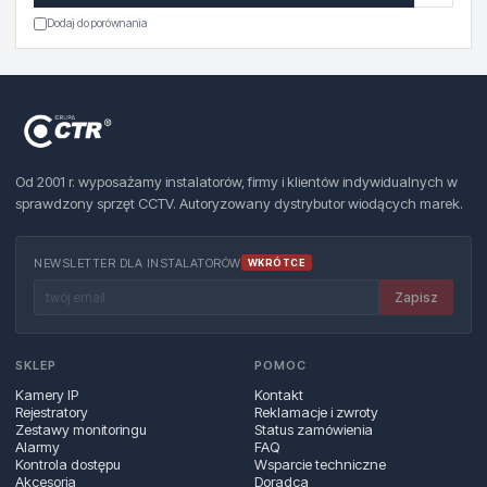
Dodaj do porównania
Od 2001 r. wyposażamy instalatorów, firmy i klientów indywidualnych w
sprawdzony sprzęt CCTV. Autoryzowany dystrybutor wiodących marek.
NEWSLETTER DLA INSTALATORÓW
WKRÓTCE
Zapisz
SKLEP
POMOC
Kamery IP
Kontakt
Rejestratory
Reklamacje i zwroty
Zestawy monitoringu
Status zamówienia
Alarmy
FAQ
Kontrola dostępu
Wsparcie techniczne
Akcesoria
Doradca