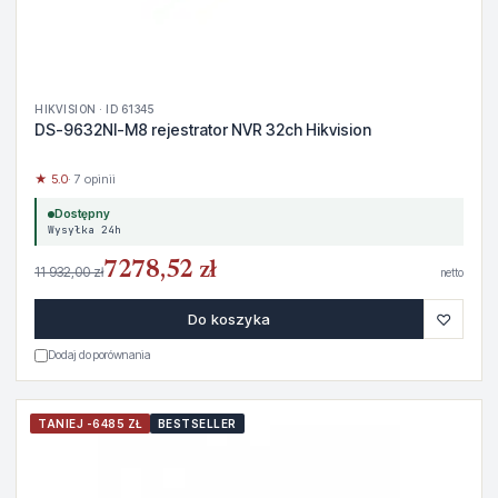
HIKVISION · ID 61345
DS-9632NI-M8 rejestrator NVR 32ch Hikvision
★ 5.0
· 7 opinii
Dostępny
Wysyłka 24h
7278,52 zł
11 932,00 zł
netto
♡
Do koszyka
Dodaj do porównania
TANIEJ -6485 ZŁ
BESTSELLER