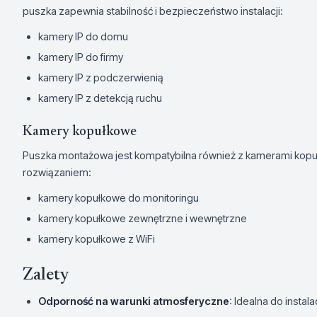
puszka zapewnia stabilność i bezpieczeństwo instalacji:
kamery IP do domu
kamery IP do firmy
kamery IP z podczerwienią
kamery IP z detekcją ruchu
Kamery kopułkowe
Puszka montażowa jest kompatybilna również z kamerami kopu
rozwiązaniem:
kamery kopułkowe do monitoringu
kamery kopułkowe zewnętrzne i wewnętrzne
kamery kopułkowe z WiFi
Zalety
Odporność na warunki atmosferyczne
: Idealna do instal