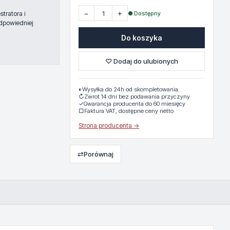
−
+
● Dostępny
tratora i
dpowiedniej
Do koszyka
♡ Dodaj do ulubionych
◐
Wysyłka do 24h od skompletowania.
↻
Zwrot 14 dni bez podawania przyczyny
✓
Gwarancja producenta do 60 miesięcy
▢
Faktura VAT, dostępne ceny netto
Strona producenta →
⇄
Porównaj