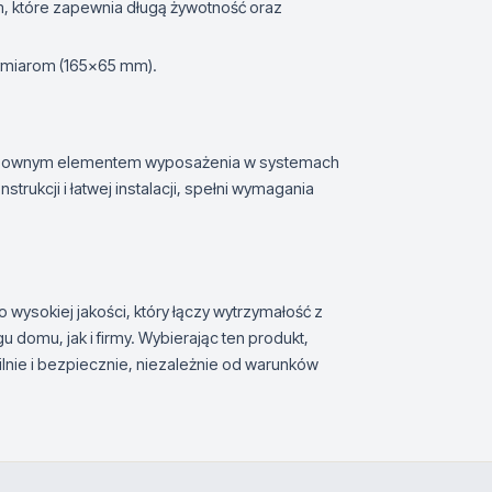
m, które zapewnia długą żywotność oraz
 wymiarom (165×65 mm).
odzownym elementem wyposażenia w systemach
trukcji i łatwej instalacji, spełni wymagania
wysokiej jakości, który łączy wytrzymałość z
 domu, jak i firmy. Wybierając ten produkt,
nie i bezpiecznie, niezależnie od warunków