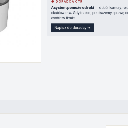
◆ DORADCA CTR
Asystent pomoże od ręki
— dobór kamery, rejes
okablowania. Gdy trzeba, przekażemy sprawę o
osobie w firmie.
Napisz do doradcy →