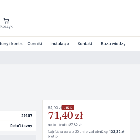
j
Koszyk
ny i kontrola dostepu
Cenniki
Instalacje
Kontakt
Baza wiedzy
84,00 zł
−15%
71,40 zł
29107
netto · brutto 87,82 zł
Detaliczny
Najniższa cena z 30 dni przed obniżką:
103,32 zł
brutto