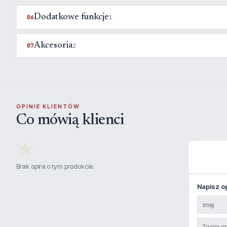
Dodatkowe funkcje
06
1
Akcesoria
07
2
OPINIE KLIENTÓW
Co mówią klienci
★
Brak opinii o tym produkcie.
Napisz op