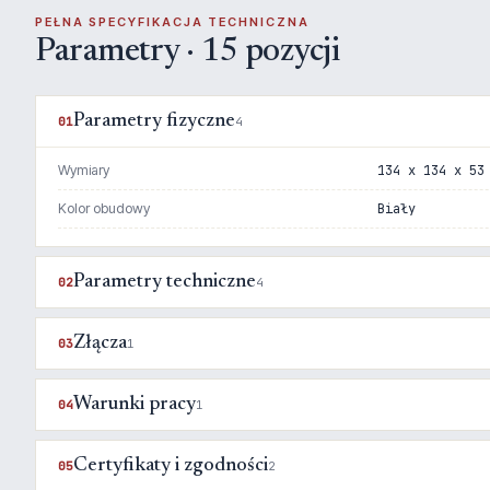
PEŁNA SPECYFIKACJA TECHNICZNA
Parametry · 15 pozycji
Parametry fizyczne
01
4
Wymiary
134 x 134 x 53
Kolor obudowy
Biały
Parametry techniczne
02
4
Złącza
03
1
Warunki pracy
04
1
Certyfikaty i zgodności
05
2