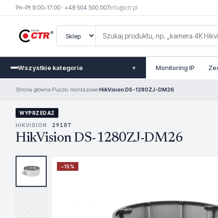
Pn–Pt 9:00–17:00 · +48 504 500 007
info@ctr.pl
Wszystkie kategorie
Monitoring IP
Ze
▾
Strona główna
›
Puszki montazowe
›
HikVision DS-1280ZJ-DM26
WYPRZEDAŻ
HIKVISION ·
29107
HikVision DS-1280ZJ-DM26
−
15
%