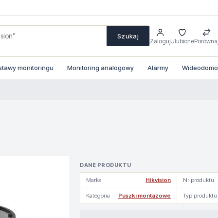
Szukaj
Zaloguj
Ulubione
Porówna
stawy monitoringu
Monitoring analogowy
Alarmy
Wideodomofo
DANE PRODUKTU
Marka
Hikvision
Nr produktu
Kategoria
Puszki montazowe
Typ produktu