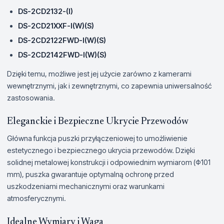
DS-2CD2132-(I)
DS-2CD21XXF-I(W)(S)
DS-2CD2122FWD-I(W)(S)
DS-2CD2142FWD-I(W)(S)
Dzięki temu, możliwe jest jej użycie zarówno z kamerami
wewnętrznymi, jak i zewnętrznymi, co zapewnia uniwersalność
zastosowania.
Eleganckie i Bezpieczne Ukrycie Przewodów
Główna funkcja puszki przyłączeniowej to umożliwienie
estetycznego i bezpiecznego ukrycia przewodów. Dzięki
solidnej metalowej konstrukcji i odpowiednim wymiarom (Φ101
mm), puszka gwarantuje optymalną ochronę przed
uszkodzeniami mechanicznymi oraz warunkami
atmosferycznymi.
Idealne Wymiary i Waga