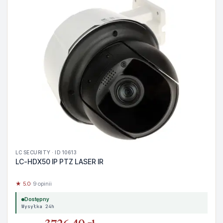
LC SECURITY · ID 10613
LC-HDX50 IP PTZ LASER IR
★ 5.0
· 9 opinii
Dostępny
Wysyłka 24h