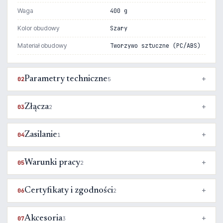
Waga
400 g
Kolor obudowy
Szary
Materiał obudowy
Tworzywo sztuczne (PC/ABS)
Parametry techniczne
02
5
Złącza
03
2
Zasilanie
04
1
Warunki pracy
05
2
Certyfikaty i zgodności
06
2
Akcesoria
07
3