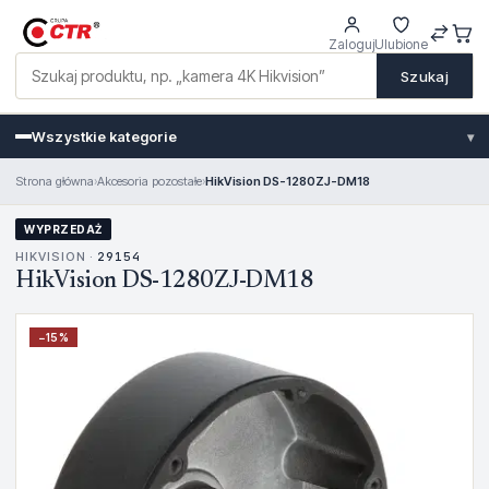
Zaloguj
Ulubione
Szukaj
Wszystkie kategorie
▾
Strona główna
›
Akcesoria pozostałe
›
HikVision DS-1280ZJ-DM18
WYPRZEDAŻ
HIKVISION ·
29154
HikVision DS-1280ZJ-DM18
−
15
%