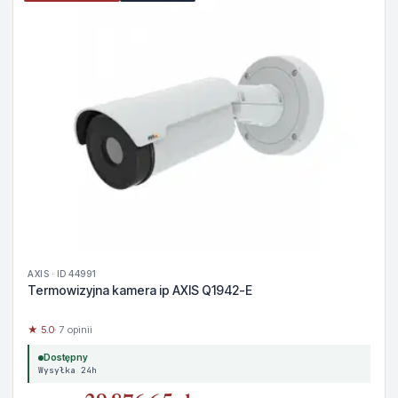
AXIS · ID 44991
Termowizyjna kamera ip AXIS Q1942-E
★ 5.0
· 7 opinii
Dostępny
Wysyłka 24h