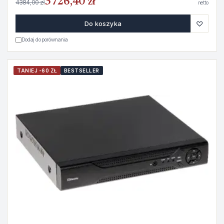
3726,40 zł
4384,00 zł
netto
♡
Do koszyka
Dodaj do porównania
TANIEJ -60 ZŁ
BESTSELLER