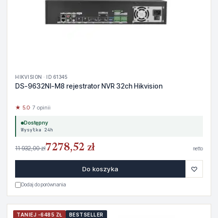
HIKVISION · ID 61345
DS-9632NI-M8 rejestrator NVR 32ch Hikvision
★ 5.0
· 7 opinii
Dostępny
Wysyłka 24h
7278,52 zł
11 932,00 zł
netto
♡
Do koszyka
Dodaj do porównania
TANIEJ -6485 ZŁ
BESTSELLER