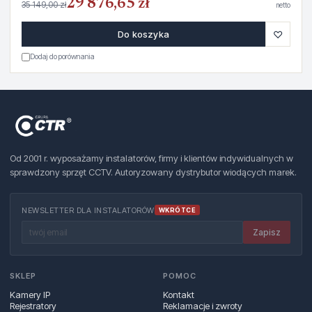
29 876,65 zł
35 149,00 zł
netto
♡
Do koszyka
Dodaj do porównania
Od 2001 r. wyposażamy instalatorów, firmy i klientów indywidualnych w
sprawdzony sprzęt CCTV. Autoryzowany dystrybutor wiodących marek.
NEWSLETTER DLA INSTALATORÓW
WKRÓTCE
Zapisz
SKLEP
POMOC
Kamery IP
Kontakt
Rejestratory
Reklamacje i zwroty