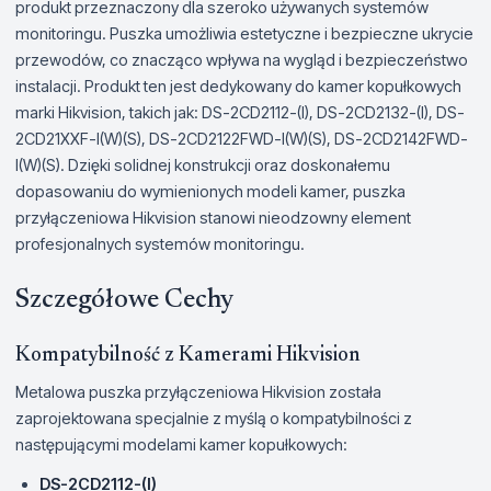
produkt przeznaczony dla szeroko używanych systemów
monitoringu. Puszka umożliwia estetyczne i bezpieczne ukrycie
przewodów, co znacząco wpływa na wygląd i bezpieczeństwo
instalacji. Produkt ten jest dedykowany do kamer kopułkowych
marki Hikvision, takich jak: DS-2CD2112-(I), DS-2CD2132-(I), DS-
2CD21XXF-I(W)(S), DS-2CD2122FWD-I(W)(S), DS-2CD2142FWD-
I(W)(S). Dzięki solidnej konstrukcji oraz doskonałemu
dopasowaniu do wymienionych modeli kamer, puszka
przyłączeniowa Hikvision stanowi nieodzowny element
profesjonalnych systemów monitoringu.
Szczegółowe Cechy
Kompatybilność z Kamerami Hikvision
Metalowa puszka przyłączeniowa Hikvision została
zaprojektowana specjalnie z myślą o kompatybilności z
następującymi modelami kamer kopułkowych:
DS-2CD2112-(I)