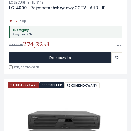
LC SECURITY · ID 8149
LC-4000 - Rejestrator hybrydowy CCTV - AHD - IP
★ 4.7
· 8 opinii
Dostępny
Wysyłka 24h
274,22 zł
322,61 zł
netto
♡
Do koszyka
Dodaj do porównania
TANIEJ -5724 ZŁ
BESTSELLER
REKOMENDOWANY