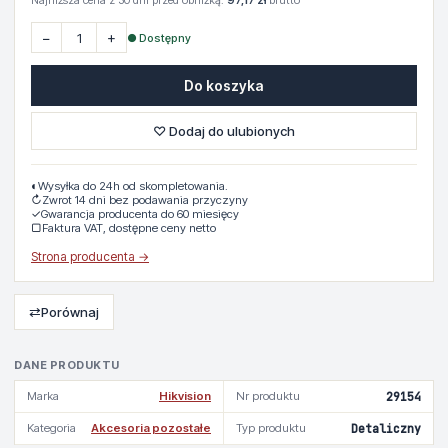
Najniższa cena z 30 dni przed obniżką:
97,17 zł
brutto
−
+
● Dostępny
Do koszyka
♡ Dodaj do ulubionych
◐
Wysyłka do 24h od skompletowania.
↻
Zwrot 14 dni bez podawania przyczyny
✓
Gwarancja producenta do 60 miesięcy
▢
Faktura VAT, dostępne ceny netto
Strona producenta →
⇄
Porównaj
DANE PRODUKTU
Marka
Hikvision
Nr produktu
29154
Kategoria
Akcesoria pozostałe
Typ produktu
Detaliczny