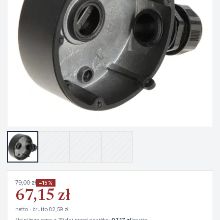
79,00 zł
−15%
67,15 zł
netto · brutto 82,59 zł