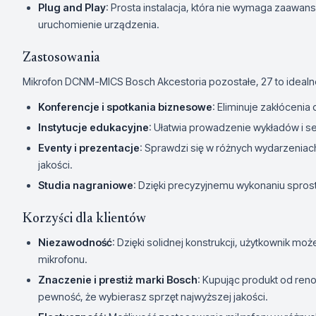
Plug and Play
: Prosta instalacja, która nie wymaga zaawan
uruchomienie urządzenia.
Zastosowania
Mikrofon DCNM-MICS Bosch Akcestoria pozostałe, 27 to idealne
Konferencje i spotkania biznesowe
: Eliminuje zakłócenia
Instytucje edukacyjne
: Ułatwia prowadzenie wykładów i s
Eventy i prezentacje
: Sprawdzi się w różnych wydarzeniac
jakości.
Studia nagraniowe
: Dzięki precyzyjnemu wykonaniu spro
Korzyści dla klientów
Niezawodność
: Dzięki solidnej konstrukcji, użytkownik moż
mikrofonu.
Znaczenie i prestiż marki Bosch
: Kupując produkt od re
pewność, że wybierasz sprzęt najwyższej jakości.