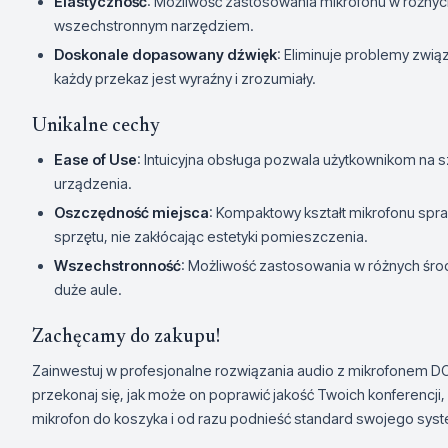
Elastyczność
: Możliwość zastosowania mikrofonu w różnych
wszechstronnym narzędziem.
Doskonale dopasowany dźwięk
: Eliminuje problemy zwią
każdy przekaz jest wyraźny i zrozumiały.
Unikalne cechy
Ease of Use
: Intuicyjna obsługa pozwala użytkownikom na s
urządzenia.
Oszczędność miejsca
: Kompaktowy kształt mikrofonu spraw
sprzętu, nie zakłócając estetyki pomieszczenia.
Wszechstronność
: Możliwość zastosowania w różnych śro
duże aule.
Zachęcamy do zakupu!
Zainwestuj w profesjonalne rozwiązania audio z mikrofonem D
przekonaj się, jak może on poprawić jakość Twoich konferencji, p
mikrofon do koszyka i od razu podnieść standard swojego sys