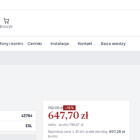
j
Koszyk
ny i kontrola dostepu
Cenniki
Instalacje
Kontakt
Baza wiedzy
762,00 zł
−15%
647,70 zł
43784
netto · brutto 796,67 zł
EOL
Najniższa cena z 30 dni przed obniżką:
937,26 zł
brutto