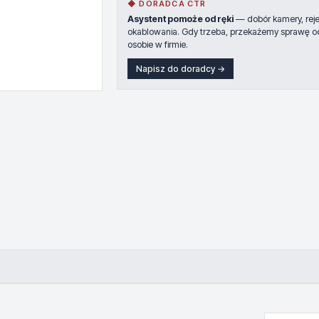
◆ DORADCA CTR
Asystent pomoże od ręki
— dobór kamery, rejes
okablowania. Gdy trzeba, przekażemy sprawę o
osobie w firmie.
Napisz do doradcy →