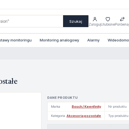
Szukaj
Zaloguj
Ulubione
Porówna
stawy monitoringu
Monitoring analogowy
Alarmy
Wideodomofo
stałe
DANE PRODUKTU
Marka
Bosch / Keenfinity
Nr produktu
Kategoria
Akcesoria pozostałe
Typ produktu