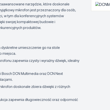
o zaawansowane narzędzie, które doskonale
yjątkowy mikrofon jest przeznaczony dla osób,
ci, w tym dla konferencyjnych systemów
zięki swojej kompaktowej budowie i
nkurencyjnych produktów.
a dyskretne umieszczenie go na stole
o miejsca.
krofonu zapewnia czysty i wyraźny dźwięk, idealny
mi Bosch DCN Multimedia oraz DCN Next
alacjami.
 mikrofon doskonale zbiera dźwięki z różnych
trukcja zapewnia długowieczność oraz odporność