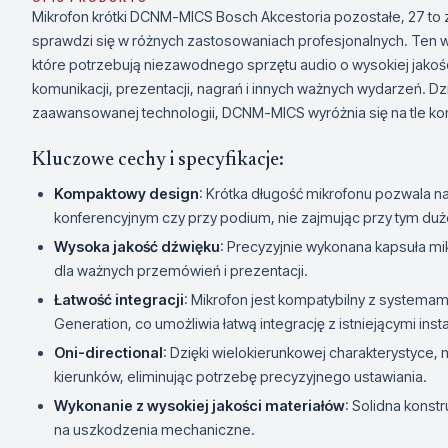
Mikrofon krótki DCNM-MICS Bosch Akcestoria pozostałe, 27 t
sprawdzi się w różnych zastosowaniach profesjonalnych. Ten w
które potrzebują niezawodnego sprzętu audio o wysokiej jakoś
komunikacji, prezentacji, nagrań i innych ważnych wydarzeń. D
zaawansowanej technologii, DCNM-MICS wyróżnia się na tle ko
Kluczowe cechy i specyfikacje:
Kompaktowy design
: Krótka długość mikrofonu pozwala n
konferencyjnym czy przy podium, nie zajmując przy tym duż
Wysoka jakość dźwięku
: Precyzyjnie wykonana kapsuła mi
dla ważnych przemówień i prezentacji.
Łatwość integracji
: Mikrofon jest kompatybilny z systema
Generation, co umożliwia łatwą integrację z istniejącymi inst
Oni-directional
: Dzięki wielokierunkowej charakterystyce,
kierunków, eliminując potrzebę precyzyjnego ustawiania.
Wykonanie z wysokiej jakości materiałów
: Solidna kons
na uszkodzenia mechaniczne.