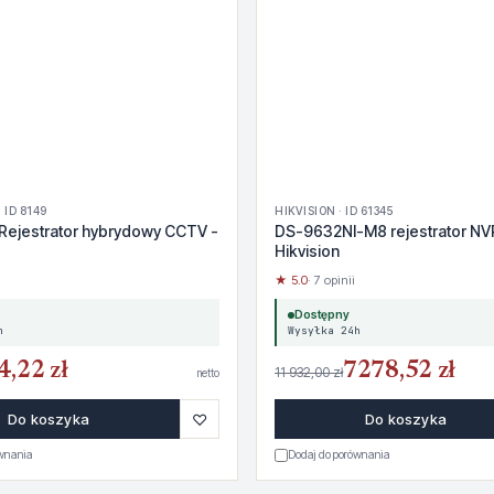
 ID 8149
HIKVISION · ID 61345
Rejestrator hybrydowy CCTV -
DS-9632NI-M8 rejestrator NV
Hikvision
★ 5.0
· 7 opinii
Dostępny
h
Wysyłka 24h
4,22 zł
7278,52 zł
11 932,00 zł
netto
♡
Do koszyka
Do koszyka
ównania
Dodaj do porównania