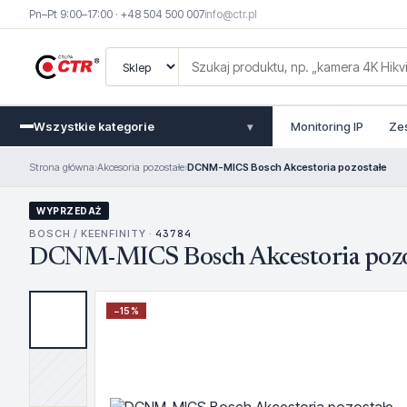
Pn–Pt 9:00–17:00 · +48 504 500 007
info@ctr.pl
Wszystkie kategorie
Monitoring IP
Ze
▾
Strona główna
›
Akcesoria pozostałe
›
DCNM-MICS Bosch Akcestoria pozostałe
WYPRZEDAŻ
BOSCH / KEENFINITY ·
43784
DCNM-MICS Bosch Akcestoria pozo
−
15
%