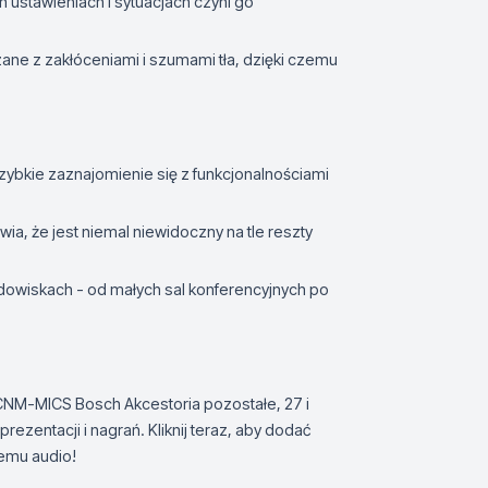
 ustawieniach i sytuacjach czyni go
zane z zakłóceniami i szumami tła, dzięki czemu
zybkie zaznajomienie się z funkcjonalnościami
ia, że jest niemal niewidoczny na tle reszty
dowiskach - od małych sal konferencyjnych po
CNM-MICS Bosch Akcestoria pozostałe, 27 i
rezentacji i nagrań. Kliknij teraz, aby dodać
temu audio!