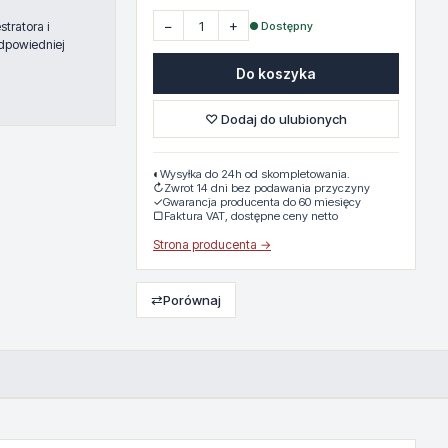
−
+
● Dostępny
tratora i
dpowiedniej
Do koszyka
♡ Dodaj do ulubionych
◐
Wysyłka do 24h od skompletowania.
↻
Zwrot 14 dni bez podawania przyczyny
✓
Gwarancja producenta do 60 miesięcy
▢
Faktura VAT, dostępne ceny netto
Strona producenta →
⇄
Porównaj