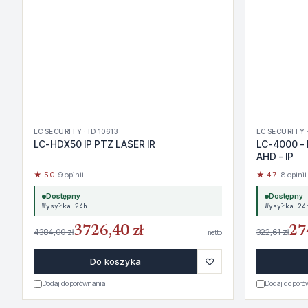
LC SECURITY · ID 10613
LC SECURITY ·
LC-HDX50 IP PTZ LASER IR
LC-4000 - 
AHD - IP
★ 5.0
· 9 opinii
★ 4.7
· 8 opinii
Dostępny
Dostępny
Wysyłka 24h
Wysyłka 24
3726,40 zł
27
4384,00 zł
322,61 zł
netto
♡
Do koszyka
Dodaj do porównania
Dodaj do por