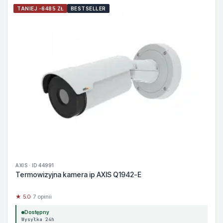
TANIEJ -6485 ZŁ
BESTSELLER
AXIS · ID 44991
Termowizyjna kamera ip AXIS Q1942-E
★ 5.0
· 7 opinii
Dostępny
Wysyłka 24h