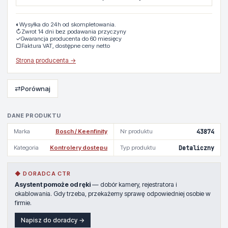
◐
Wysyłka do 24h od skompletowania.
↻
Zwrot 14 dni bez podawania przyczyny
✓
Gwarancja producenta do 60 miesięcy
▢
Faktura VAT, dostępne ceny netto
Strona producenta →
⇄
Porównaj
DANE PRODUKTU
Marka
Bosch / Keenfinity
Nr produktu
43874
Kategoria
Kontrolery dostepu
Typ produktu
Detaliczny
◆ DORADCA CTR
Asystent pomoże od ręki
— dobór kamery, rejestratora i
okablowania. Gdy trzeba, przekażemy sprawę odpowiedniej osobie w
firmie.
Napisz do doradcy →