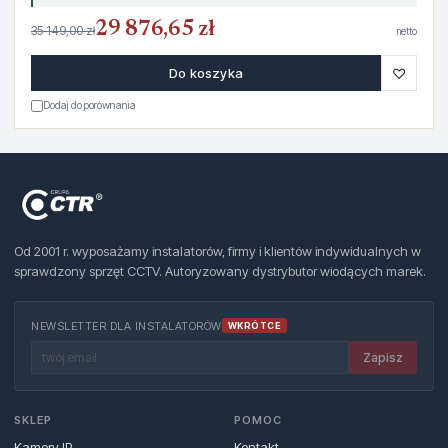
29 876,65 zł
35 149,00 zł
netto
♡
Do koszyka
Dodaj do porównania
Od 2001 r. wyposażamy instalatorów, firmy i klientów indywidualnych w
sprawdzony sprzęt CCTV. Autoryzowany dystrybutor wiodących marek.
NEWSLETTER DLA INSTALATORÓW
WKRÓTCE
Zapisz
SKLEP
POMOC
Kamery IP
Kontakt