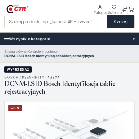
Zaloguj
Ulubione
Szukaj
Wszystkie kategorie
▾
Strona główna
›
Kontrolery dostepu
›
DCNM-LSID Bosch Identyfikacja tablic rejestracyjnych
WYPRZEDAŻ
BOSCH / KEENFINITY ·
43874
DCNM-LSID Bosch Identyfikacja tablic
rejestracyjnych
−
15
%