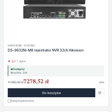
HIKVISION · ID 61345
DS-9632NI-M8 rejestrator NVR 32ch Hikvision
★ 5.0
· 7 opinii
Dostępny
Wysyłka 24h
7278,52 zł
11 932,00 zł
netto
♡
Do koszyka
Dodaj do porównania