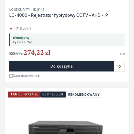
LC SECURITY · ID 8149
LC-4000 - Rejestrator hybrydowy CCTV - AHD - IP
★ 4.7
· 8 opinii
Dostępny
Wysyłka 24h
274,22 zł
322,61 zł
netto
♡
Do koszyka
Dodaj do porównania
TANIEJ -5724 ZŁ
BESTSELLER
REKOMENDOWANY