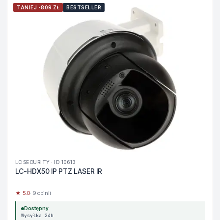
TANIEJ -809 ZŁ
BESTSELLER
LC SECURITY · ID 10613
LC-HDX50 IP PTZ LASER IR
★ 5.0
· 9 opinii
Dostępny
Wysyłka 24h