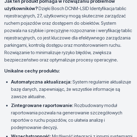
Jak ten produkt pomaga w rozwiązaniu problemów
użytkowników?
Dzięki Bosch DCNM-LSID Identyfikacja tablic
rejestracyjnych, 27, użytkownicy mogą skutecznie zarządzać
ruchem pojazdów oraz dostępem do obiektów. System
pozwala na szybkie i precyzyjne rozpoznanie i weryfikację tablic
rejestracyjnych, co jest kluczowe dla efektywnego zarządzania
parkingami, kontrolą dostępu oraz monitorowaniem ruchu.
Rozwiązanie to minimalizuje ryzyko błędów, zwiększa
bezpieczeństwo oraz optymalizuje procesy operacyjne.
Unikalne cechy produktu:
Automatyczna aktualizacja:
System regularnie aktualizuje
bazę danych, zapewniając, że wszystkie informacje są
zawsze aktualne.
Zintegrowane raportowanie:
Rozbudowany moduł
raportowania pozwala na generowanie szczegółowych
raportów o ruchu pojazdów, co ułatwia analizę i
podejmowanie decyzji.
Wszechstronność:
Możliwość integracji z innymi systemami