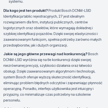
systemu.
Dla kogo jest ten produkt?
Produkt Bosch DCNM-LSID
Identyfikacja tablic rejestracyjnych, 27 jest idealnym
rozwiązaniem dla firm, instytucji publicznych, centrów
logistycznych oraz obiektów, które wymagają dokładnej i
szybkiej identyfikacji pojazdów. Dzięki swojej elastyczności i
zaawansowanym funkcjom, spełnia potrzeby zarówno małych
przedsiębiorstw, jak i dużych organizacji.
Jakie są jego główne przewagi nad konkurencją?
Bosch
DCNM-LSID wyróżnia się na tle konkurencji dzięki swojej
niezrównanej precyzji, szybkości działania oraz łatwości
obsługi. Dzięki zaawansowanym algorytmom i technologii,
system Bosch oferuje wyższą skuteczność identyfikacji,
eliminując problem błędnych odczytów i zapewniając płynność
operacyjną. Ponadto, interfejs użytkownika jest intuicyjny i
przyjazny, co minimalizuje czas potrzebny na szkolenie
personelu.