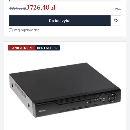
3726,40 zł
4384,00 zł
netto
♡
Do koszyka
Dodaj do porównania
TANIEJ -60 ZŁ
BESTSELLER