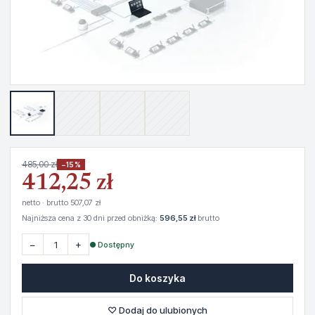
485,00 zł
−15%
412,25 zł
netto · brutto 507,07 zł
Najniższa cena z 30 dni przed obniżką:
596,55 zł
brutto
−
+
● Dostępny
Do koszyka
♡ Dodaj do ulubionych