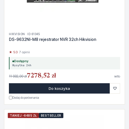
HIKVISION · ID 61345
DS-9632NI-M8 rejestrator NVR 32ch Hikvision
★ 5.0
· 7 opinii
Dostępny
Wysyłka 24h
7278,52 zł
11 932,00 zł
netto
♡
Do koszyka
Dodaj do porównania
TANIEJ -6485 ZŁ
BESTSELLER