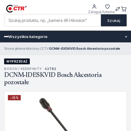
Zaloguj
Ulubione
Szukaj
Wszystkie kategorie
▾
Strona główna
›
Monitory CCTV
›
DCNM-IDESKVID Bosch Akcestoria pozostałe
WYPRZEDAŻ
BOSCH / KEENFINITY ·
43782
DCNM-IDESKVID Bosch Akcestoria
pozostałe
−
15
%