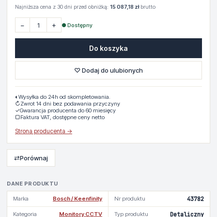
Najniższa cena z 30 dni przed obniżką:
15 087,18 zł
brutto
−
+
● Dostępny
Do koszyka
♡ Dodaj do ulubionych
◐
Wysyłka do 24h od skompletowania.
↻
Zwrot 14 dni bez podawania przyczyny
✓
Gwarancja producenta do 60 miesięcy
▢
Faktura VAT, dostępne ceny netto
Strona producenta →
⇄
Porównaj
DANE PRODUKTU
Marka
Bosch / Keenfinity
Nr produktu
43782
Kategoria
Monitory CCTV
Typ produktu
Detaliczny