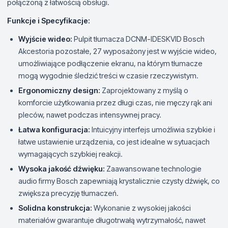
połączoną z łatwością obsługi.
Funkcje i Specyfikacje:
Wyjście wideo:
Pulpit tłumacza DCNM-IDESKVID Bosch
Akcestoria pozostałe, 27 wyposażony jest w wyjście wideo,
umożliwiające podłączenie ekranu, na którym tłumacze
mogą wygodnie śledzić treści w czasie rzeczywistym.
Ergonomiczny design:
Zaprojektowany z myślą o
komforcie użytkowania przez długi czas, nie męczy rąk ani
pleców, nawet podczas intensywnej pracy.
Łatwa konfiguracja:
Intuicyjny interfejs umożliwia szybkie i
łatwe ustawienie urządzenia, co jest idealne w sytuacjach
wymagających szybkiej reakcji.
Wysoka jakość dźwięku:
Zaawansowane technologie
audio firmy Bosch zapewniają krystalicznie czysty dźwięk, co
zwiększa precyzję tłumaczeń.
Solidna konstrukcja:
Wykonanie z wysokiej jakości
materiałów gwarantuje długotrwałą wytrzymałość, nawet