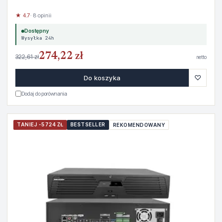
★ 4.7
· 8 opinii
Dostępny
Wysyłka 24h
274,22 zł
322,61 zł
netto
♡
Do koszyka
Dodaj do porównania
TANIEJ -5724 ZŁ
BESTSELLER
REKOMENDOWANY