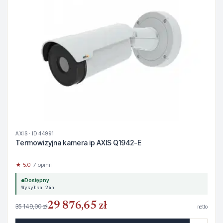
AXIS · ID 44991
Termowizyjna kamera ip AXIS Q1942-E
★ 5.0
· 7 opinii
Dostępny
Wysyłka 24h
29 876,65 zł
35 149,00 zł
netto