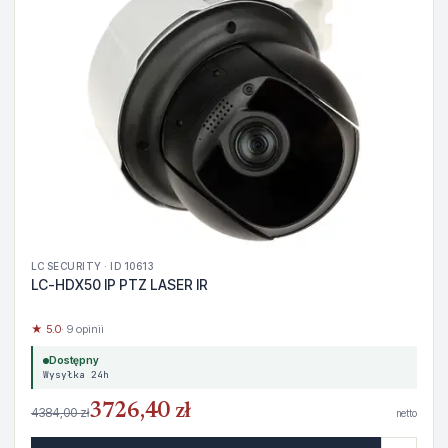
LC SECURITY · ID 10613
LC-HDX50 IP PTZ LASER IR
★ 5.0
· 9 opinii
Dostępny
Wysyłka 24h
3726,40 zł
4384,00 zł
netto