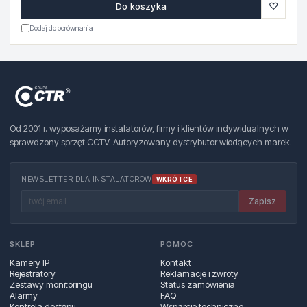
♡
Do koszyka
Dodaj do porównania
Od 2001 r. wyposażamy instalatorów, firmy i klientów indywidualnych w
sprawdzony sprzęt CCTV. Autoryzowany dystrybutor wiodących marek.
NEWSLETTER DLA INSTALATORÓW
WKRÓTCE
Zapisz
SKLEP
POMOC
Kamery IP
Kontakt
Rejestratory
Reklamacje i zwroty
Zestawy monitoringu
Status zamówienia
Alarmy
FAQ
Kontrola dostępu
Wsparcie techniczne