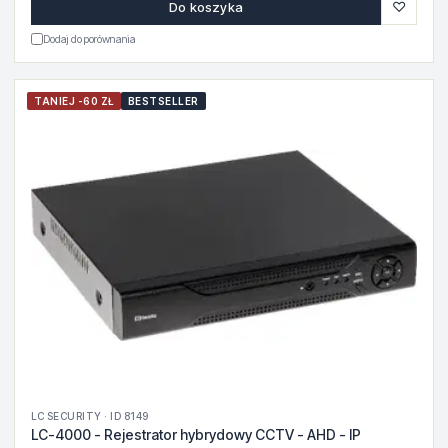
♡
Do koszyka
Dodaj do porównania
TANIEJ -60 ZŁ
BESTSELLER
LC SECURITY · ID 8149
LC-4000 - Rejestrator hybrydowy CCTV - AHD - IP