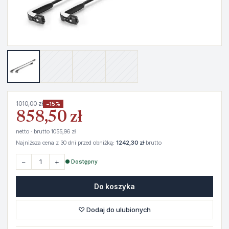
1010,00 zł
−15%
858,50 zł
netto · brutto 1055,96 zł
Najniższa cena z 30 dni przed obniżką:
1242,30 zł
brutto
−
+
● Dostępny
Do koszyka
♡ Dodaj do ulubionych