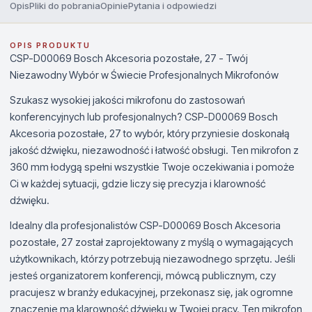
Opis
Pliki do pobrania
Opinie
Pytania i odpowiedzi
OPIS PRODUKTU
CSP-D00069 Bosch Akcesoria pozostałe, 27 - Twój
Niezawodny Wybór w Świecie Profesjonalnych Mikrofonów
Szukasz wysokiej jakości mikrofonu do zastosowań
konferencyjnych lub profesjonalnych? CSP-D00069 Bosch
Akcesoria pozostałe, 27 to wybór, który przyniesie doskonałą
jakość dźwięku, niezawodność i łatwość obsługi. Ten mikrofon z
360 mm łodygą spełni wszystkie Twoje oczekiwania i pomoże
Ci w każdej sytuacji, gdzie liczy się precyzja i klarowność
dźwięku.
Idealny dla profesjonalistów CSP-D00069 Bosch Akcesoria
pozostałe, 27 został zaprojektowany z myślą o wymagających
użytkownikach, którzy potrzebują niezawodnego sprzętu. Jeśli
jesteś organizatorem konferencji, mówcą publicznym, czy
pracujesz w branży edukacyjnej, przekonasz się, jak ogromne
znaczenie ma klarowność dźwięku w Twojej pracy. Ten mikrofon