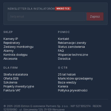
NEWSLETTER DLA INSTALATORÓW
WKRÓTCE
Zapisz
SKLEP
POMOC
Kamery IP
Kontakt
Rejestratory
Reklamacje i zwroty
Zestawy monitoringu
Status zamówienia
Alarmy
FAQ
Kontrola dostępu
Wsparcie techniczne
Akcesoria
Doradca
DLA FIRM
O CTR
Strefa instalatora
25 lat historii
Oferta B2B
Marki które sprzedajemy
Szkolenia
Baza wiedzy
Projekty inwestycyjne
Kariera
Faktura VAT
Polityka prywatności
© 2001–2026 Elctron E-commerce Partners Sp. z o.o. · NIP 5273052174 · REGON
525059580 · ul. Górczewska 129, 01‑109 Warszawa