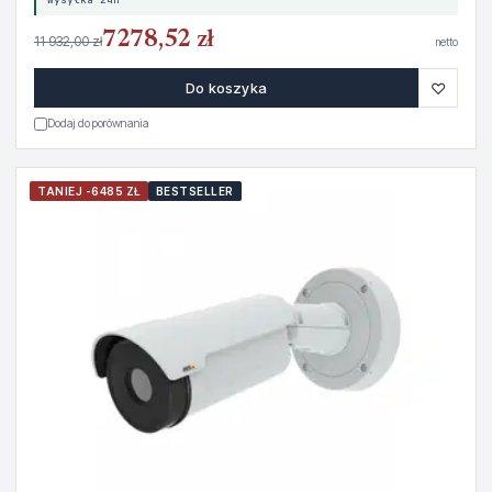
7278,52 zł
11 932,00 zł
netto
♡
Do koszyka
Dodaj do porównania
TANIEJ -6485 ZŁ
BESTSELLER