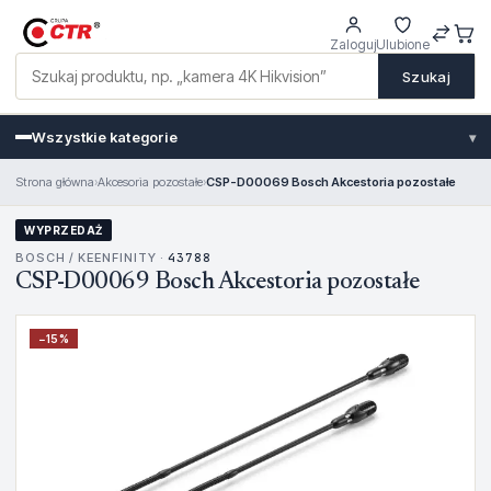
Zaloguj
Ulubione
Szukaj
Wszystkie kategorie
▾
Strona główna
›
Akcesoria pozostałe
›
CSP-D00069 Bosch Akcestoria pozostałe
WYPRZEDAŻ
BOSCH / KEENFINITY ·
43788
CSP-D00069 Bosch Akcestoria pozostałe
−
15
%