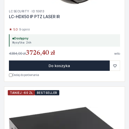
LC SECURITY · ID 10613
LC-HDX50 IP PTZ LASER IR
★ 5.0
· 9 opinii
Dostępny
Wysyłka 24h
3726,40 zł
4384,00 zł
netto
♡
Do koszyka
Dodaj do porównania
TANIEJ -60 ZŁ
BESTSELLER