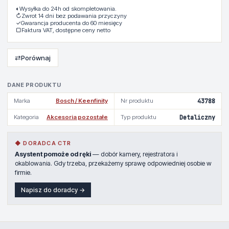
◐
Wysyłka do 24h od skompletowania.
↻
Zwrot 14 dni bez podawania przyczyny
✓
Gwarancja producenta do 60 miesięcy
▢
Faktura VAT, dostępne ceny netto
⇄
Porównaj
DANE PRODUKTU
Marka
Bosch / Keenfinity
Nr produktu
43788
Kategoria
Akcesoria pozostałe
Typ produktu
Detaliczny
◆ DORADCA CTR
Asystent pomoże od ręki
— dobór kamery, rejestratora i
okablowania. Gdy trzeba, przekażemy sprawę odpowiedniej osobie w
firmie.
Napisz do doradcy →