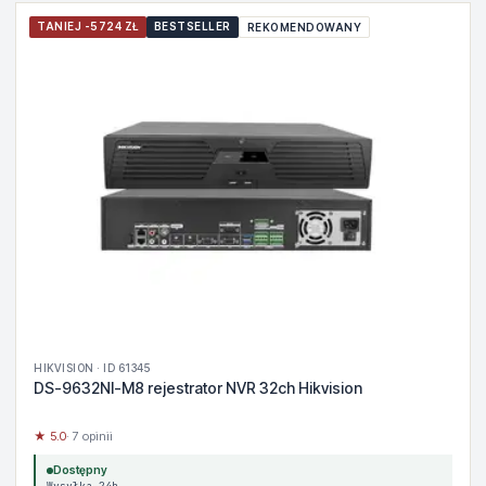
TANIEJ -5724 ZŁ
BESTSELLER
REKOMENDOWANY
HIKVISION · ID 61345
DS-9632NI-M8 rejestrator NVR 32ch Hikvision
★ 5.0
· 7 opinii
Dostępny
Wysyłka 24h