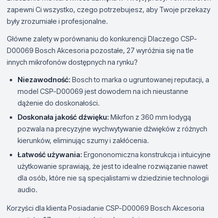
zapewni Ci wszystko, czego potrzebujesz, aby Twoje przekazy
były zrozumiałe i profesjonalne.
Główne zalety w porównaniu do konkurencji Dlaczego CSP-
D00069 Bosch Akcesoria pozostałe, 27 wyróżnia się na tle
innych mikrofonów dostępnych na rynku?
Niezawodność:
Bosch to marka o ugruntowanej reputacji, a
model CSP-D00069 jest dowodem na ich nieustanne
dążenie do doskonałości.
Doskonała jakość dźwięku:
Mikrfon z 360 mm łodygą
pozwala na precyzyjne wychwytywanie dźwięków z różnych
kierunków, eliminując szumy i zakłócenia.
Łatwość używania:
Ergononomiczna konstrukcja i intuicyjne
użytkowanie sprawiają, że jest to idealne rozwiązanie nawet
dla osób, które nie są specjalistami w dziedzinie technologii
audio.
Korzyści dla klienta Posiadanie CSP-D00069 Bosch Akcesoria