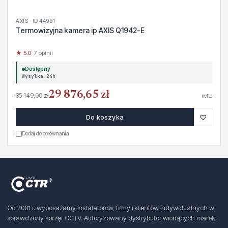
AXIS · ID 44991
Termowizyjna kamera ip AXIS Q1942-E
★ 5.0
· 7 opinii
Dostępny
Wysyłka 24h
29 876,65 zł
35 149,00 zł
netto
♡
Do koszyka
Dodaj do porównania
Od 2001 r. wyposażamy instalatorów, firmy i klientów indywidualnych w
sprawdzony sprzęt CCTV. Autoryzowany dystrybutor wiodących marek.