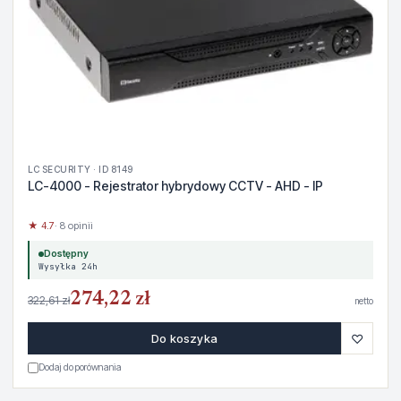
LC SECURITY · ID 8149
LC-4000 - Rejestrator hybrydowy CCTV - AHD - IP
★ 4.7
· 8 opinii
Dostępny
Wysyłka 24h
274,22 zł
322,61 zł
netto
♡
Do koszyka
Dodaj do porównania