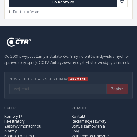
♡
Do koszyka
Dodaj do porównania
Od 2001 r. wyposażamy instalatorów, firmy i klientów indywidualnych w
sprawdzony sprzęt CCTV. Autoryzowany dystrybutor wiodących marek.
NEWSLETTER DLA INSTALATORÓW
WKRÓTCE
Zapisz
SKLEP
POMOC
Kamery IP
Kontakt
Rejestratory
Reklamacje i zwroty
Zestawy monitoringu
Status zamówienia
Alarmy
FAQ
Kontrola dostępu
Wsparcie techniczne