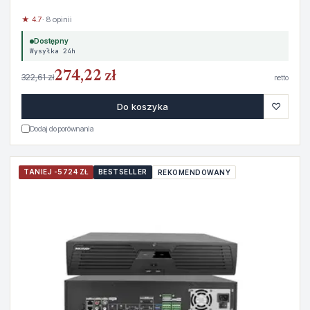
★ 4.7
· 8 opinii
Dostępny
Wysyłka 24h
274,22 zł
322,61 zł
netto
♡
Do koszyka
Dodaj do porównania
TANIEJ -5724 ZŁ
BESTSELLER
REKOMENDOWANY