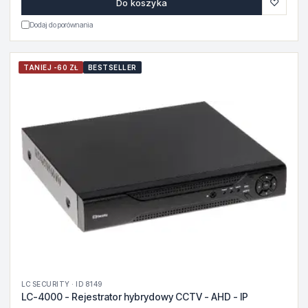
♡
Do koszyka
Dodaj do porównania
TANIEJ -60 ZŁ
BESTSELLER
LC SECURITY · ID 8149
LC-4000 - Rejestrator hybrydowy CCTV - AHD - IP