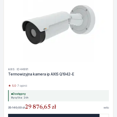
AXIS · ID 44991
Termowizyjna kamera ip AXIS Q1942-E
★ 5.0
· 7 opinii
Dostępny
Wysyłka 24h
29 876,65 zł
35 149,00 zł
netto