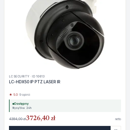
LC SECURITY · ID 10613
LC-HDX50 IP PTZ LASER IR
★ 5.0
· 9 opinii
Dostępny
Wysyłka 24h
3726,40 zł
4384,00 zł
netto