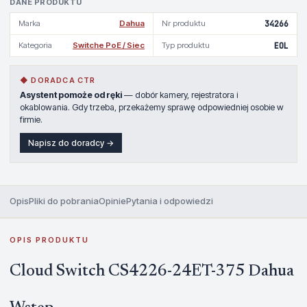
DANE PRODUKTU
Marka
Dahua
Nr produktu
34266
Kategoria
Switche PoE / Siec
Typ produktu
EOL
◆ DORADCA CTR
Asystent pomoże od ręki
— dobór kamery, rejestratora i
okablowania. Gdy trzeba, przekażemy sprawę odpowiedniej osobie w
firmie.
Napisz do doradcy →
Opis
Pliki do pobrania
Opinie
Pytania i odpowiedzi
OPIS PRODUKTU
Cloud Switch CS4226-24ET-375 Dahua