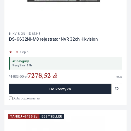
HIKVISION · ID 61345
DS-9632NI-M8 rejestrator NVR 32ch Hikvision
★ 5.0
· 7 opinii
Dostępny
Wysyłka 24h
7278,52 zł
11 932,00 zł
netto
♡
Do koszyka
Dodaj do porównania
TANIEJ -6485 ZŁ
BESTSELLER