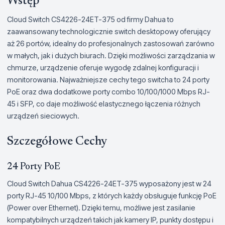
Wstęp
Cloud Switch CS4226-24ET-375 od firmy Dahua to
zaawansowany technologicznie switch desktopowy oferujący
aż 26 portów, idealny do profesjonalnych zastosowań zarówno
w małych, jak i dużych biurach. Dzięki możliwości zarządzania w
chmurze, urządzenie oferuje wygodę zdalnej konfiguracji i
monitorowania. Najważniejsze cechy tego switcha to 24 porty
PoE oraz dwa dodatkowe porty combo 10/100/1000 Mbps RJ-
45 i SFP, co daje możliwość elastycznego łączenia różnych
urządzeń sieciowych.
Szczegółowe Cechy
24 Porty PoE
Cloud Switch Dahua CS4226-24ET-375 wyposażony jest w 24
porty RJ-45 10/100 Mbps, z których każdy obsługuje funkcję PoE
(Power over Ethernet). Dzięki temu, możliwe jest zasilanie
kompatybilnych urządzeń takich jak kamery IP, punkty dostępu i