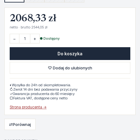
2068,33 zł
netto · brutto 2544,05 zł
−
+
● Dostępny
Do koszyka
♡ Dodaj do ulubionych
◐
Wysyłka do 24h od skompletowania.
↻
Zwrot 14 dni bez podawania przyczyny
✓
Gwarancja producenta do 60 miesięcy
▢
Faktura VAT, dostępne ceny netto
Strona producenta →
⇄
Porównaj