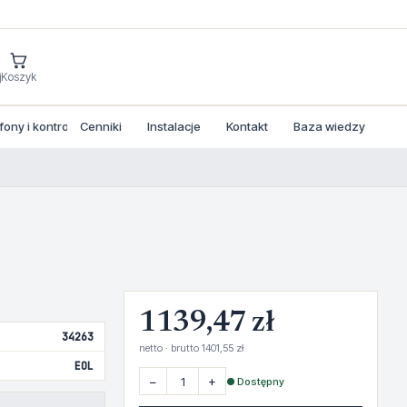
j
Koszyk
ny i kontrola dostepu
Cenniki
Instalacje
Kontakt
Baza wiedzy
1139,47 zł
34263
netto · brutto 1401,55 zł
EOL
−
+
● Dostępny