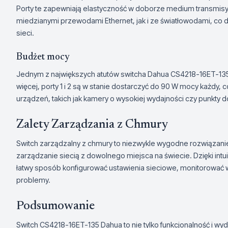
Porty te zapewniają elastyczność w doborze medium transmis
miedzianymi przewodami Ethernet, jak i ze światłowodami, co 
sieci.
Budżet mocy
Jednym z największych atutów switcha Dahua CS4218-16ET-135
więcej, porty 1 i 2 są w stanie dostarczyć do 90 W mocy każdy
urządzeń, takich jak kamery o wysokiej wydajności czy punkty 
Zalety Zarządzania z Chmury
Switch zarządzalny z chmury to niezwykle wygodne rozwiązanie
zarządzanie siecią z dowolnego miejsca na świecie. Dzięki int
łatwy sposób konfigurować ustawienia sieciowe, monitorować w
problemy.
Podsumowanie
Switch CS4218-16ET-135 Dahua to nie tylko funkcjonalność i wy