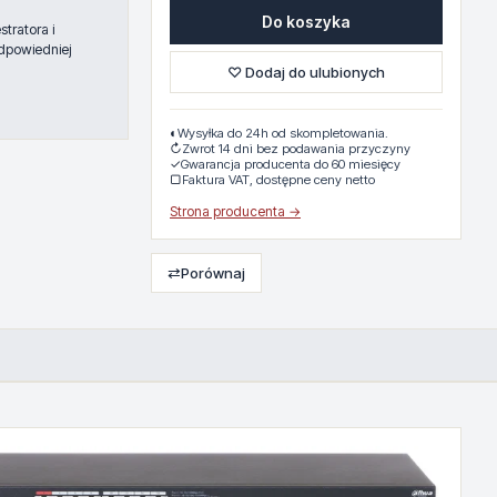
Do koszyka
tratora i
dpowiedniej
♡ Dodaj do ulubionych
◐
Wysyłka do 24h od skompletowania.
↻
Zwrot 14 dni bez podawania przyczyny
✓
Gwarancja producenta do 60 miesięcy
▢
Faktura VAT, dostępne ceny netto
Strona producenta →
⇄
Porównaj