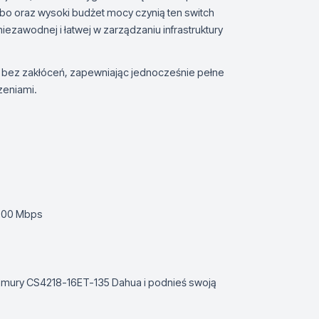
o oraz wysoki budżet mocy czynią ten switch
iezawodnej i łatwej w zarządzaniu infrastruktury
i bez zakłóceń, zapewniając jednocześnie pełne
zeniami.
1000 Mbps
chmury CS4218-16ET-135 Dahua i podnieś swoją