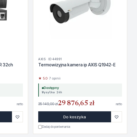
AXIS · ID 44991
R 32ch
Termowizyjna kamera ip AXIS Q1942-E
★ 5.0
· 7 opinii
Dostępny
Wysyłka 24h
29 876,65 zł
35 149,00 zł
netto
netto
♡
♡
Do koszyka
Dodaj do porównania