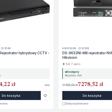
 ID 8149
HIKVISION · ID 61345
Rejestrator hybrydowy CCTV -
DS-9632NI-M8 rejestrator NV
Hikvision
★ 5.0
· 7 opinii
Dostępny
h
Wysyłka 24h
4,22 zł
7278,52 zł
11 932,00 zł
netto
♡
Do koszyka
Do koszyka
ównania
Dodaj do porównania