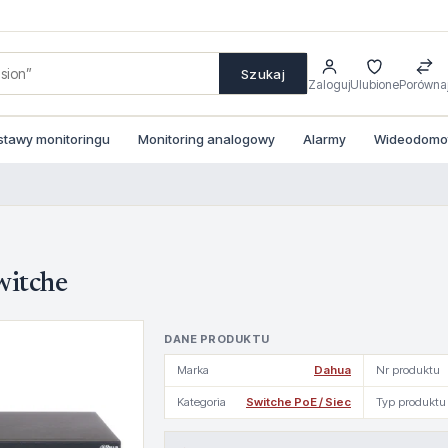
Szukaj
Zaloguj
Ulubione
Porówna
stawy monitoringu
Monitoring analogowy
Alarmy
Wideodomofo
itche
DANE PRODUKTU
Marka
Dahua
Nr produktu
Kategoria
Switche PoE / Siec
Typ produktu