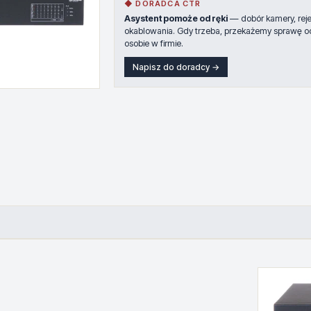
◆ DORADCA CTR
Asystent pomoże od ręki
— dobór kamery, rejes
okablowania. Gdy trzeba, przekażemy sprawę o
osobie w firmie.
Napisz do doradcy →