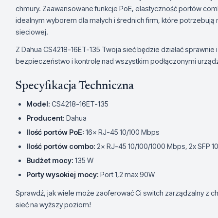
chmury. Zaawansowane funkcje PoE, elastyczność portów comb
idealnym wyborem dla małych i średnich firm, które potrzebują n
sieciowej.
Z Dahua CS4218-16ET-135 Twoja sieć będzie działać sprawnie 
bezpieczeństwo i kontrolę nad wszystkim podłączonymi urząd
Specyfikacja Techniczna
Model:
CS4218-16ET-135
Producent:
Dahua
Ilość portów PoE:
16× RJ-45 10/100 Mbps
Ilość portów combo:
2× RJ-45 10/100/1000 Mbps, 2x SFP 
Budżet mocy:
135 W
Porty wysokiej mocy:
Port 1,2 max 90W
Sprawdź, jak wiele może zaoferować Ci switch zarządzalny z 
sieć na wyższy poziom!