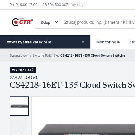
Pn–Pt 9:00–17:00 · +48 504 500 007
info@ctr.pl
Wszystkie kategorie
Monitoring IP
Ze
▾
Strona główna
›
Switche PoE / Siec
›
CS4218-16ET-135 Cloud Switch Switche
WYPRZEDAŻ
DAHUA ·
34263
CS4218-16ET-135 Cloud Switch Sw