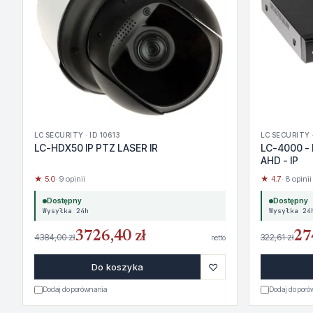
LC SECURITY · ID 10613
LC SECURITY ·
LC-HDX50 IP PTZ LASER IR
LC-4000 - 
AHD - IP
★ 5.0
· 9 opinii
★ 4.7
· 8 opinii
Dostępny
Dostępny
Wysyłka 24h
Wysyłka 24
3726,40 zł
27
4384,00 zł
322,61 zł
netto
♡
Do koszyka
Dodaj do porównania
Dodaj do por