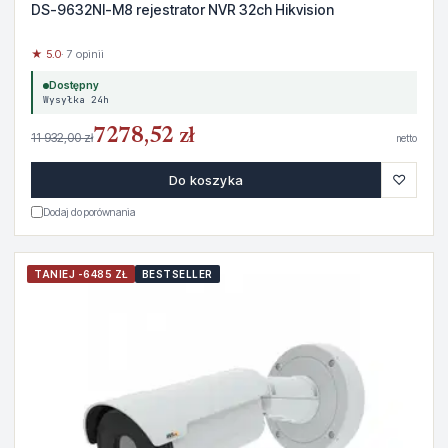
DS-9632NI-M8 rejestrator NVR 32ch Hikvision
★ 5.0
· 7 opinii
Dostępny
Wysyłka 24h
7278,52 zł
11 932,00 zł
netto
♡
Do koszyka
Dodaj do porównania
TANIEJ -6485 ZŁ
BESTSELLER