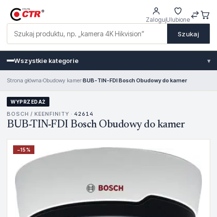
Zaloguj
Ulubione
Szukaj
Wszystkie kategorie
▾
Strona główna
›
Obudowy kamer
›
BUB-TIN-FDI Bosch Obudowy do kamer
WYPRZEDAŻ
BOSCH / KEENFINITY ·
42614
BUB-TIN-FDI Bosch Obudowy do kamer
−
15
%