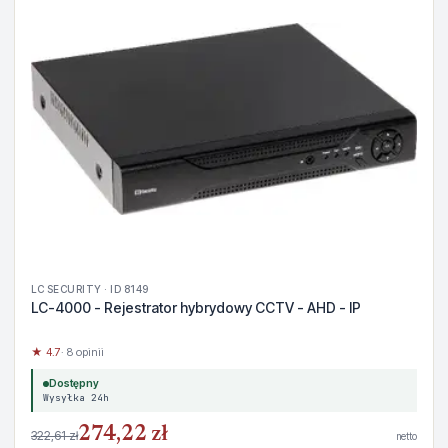
LC SECURITY · ID 8149
LC-4000 - Rejestrator hybrydowy CCTV - AHD - IP
★ 4.7
· 8 opinii
Dostępny
Wysyłka 24h
274,22 zł
322,61 zł
netto