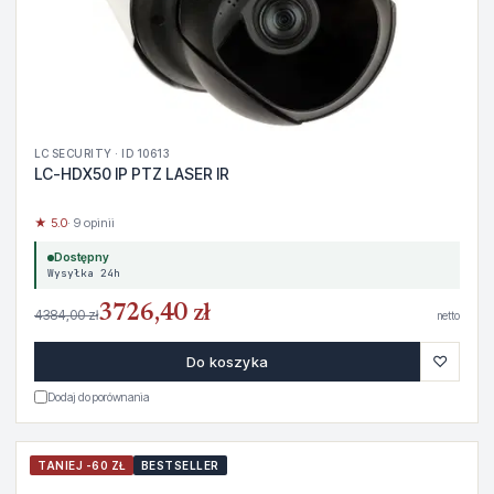
LC SECURITY · ID 10613
LC-HDX50 IP PTZ LASER IR
★ 5.0
· 9 opinii
Dostępny
Wysyłka 24h
3726,40 zł
4384,00 zł
netto
♡
Do koszyka
Dodaj do porównania
TANIEJ -60 ZŁ
BESTSELLER