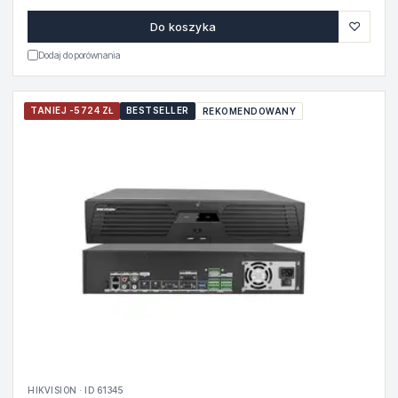
♡
Do koszyka
Dodaj do porównania
TANIEJ -5724 ZŁ
BESTSELLER
REKOMENDOWANY
HIKVISION · ID 61345