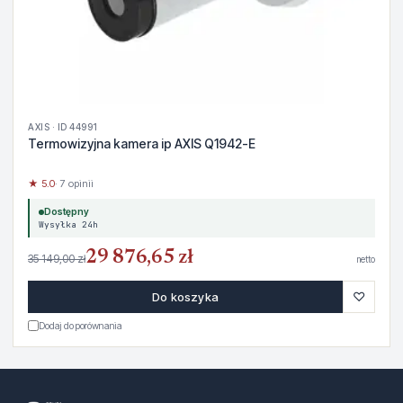
AXIS · ID 44991
Termowizyjna kamera ip AXIS Q1942-E
★ 5.0
· 7 opinii
Dostępny
Wysyłka 24h
29 876,65 zł
35 149,00 zł
netto
♡
Do koszyka
Dodaj do porównania