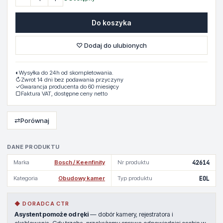
Do koszyka
♡ Dodaj do ulubionych
◐
Wysyłka do 24h od skompletowania.
↻
Zwrot 14 dni bez podawania przyczyny
✓
Gwarancja producenta do 60 miesięcy
▢
Faktura VAT, dostępne ceny netto
⇄
Porównaj
DANE PRODUKTU
Marka
Bosch / Keenfinity
Nr produktu
42614
Kategoria
Obudowy kamer
Typ produktu
EOL
◆ DORADCA CTR
Asystent pomoże od ręki
— dobór kamery, rejestratora i