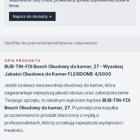
okablowania. Gdy trzeba, przekażemy sprawę odpowiedniej osobie w
firmie.
Napisz do doradcy →
Opis
Pliki do pobrania
Opinie
Pytania i odpowiedzi
OPIS PRODUKTU
BUB-TIN-FDI Bosch Obudowy do kamer, 27 – Wysokiej
Jakości Obudowa do Kamer FLEXIDOME 4/5000
Jeżeli szukasz niezawodnej obudowy do kamer, która
zagwarantuje najwyższą jakość obrazu oraz zabezpieczenie
Twojego sprzętu, to idealnym wyborem będzie
BUB-TIN-FDI
Bosch Obudowy do kamer, 27
. Pryzmatyczna kopułka
przyciemniana to produkt stworzony z myślą o
profesjonalistach, którzy oczekują najwyższej wydajności i
trwałości.