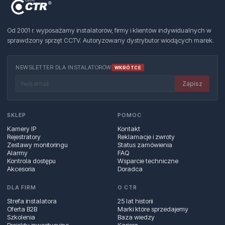
Od 2001 r. wyposażamy instalatorów, firmy i klientów indywidualnych w
sprawdzony sprzęt CCTV. Autoryzowany dystrybutor wiodących marek.
NEWSLETTER DLA INSTALATORÓW
WKRÓTCE
Zapisz
SKLEP
POMOC
Kamery IP
Kontakt
Rejestratory
Reklamacje i zwroty
Zestawy monitoringu
Status zamówienia
Alarmy
FAQ
Kontrola dostępu
Wsparcie techniczne
Akcesoria
Doradca
DLA FIRM
O CTR
Strefa instalatora
25 lat historii
Oferta B2B
Marki które sprzedajemy
Szkolenia
Baza wiedzy
Projekty inwestycyjne
Kariera