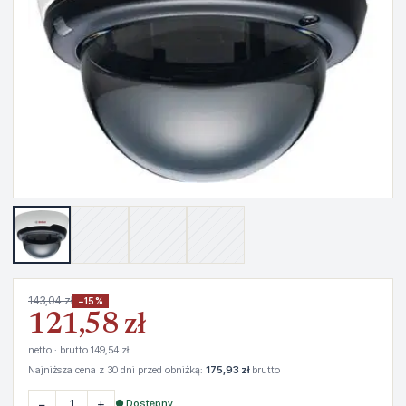
143,04 zł
−15%
121,58 zł
netto · brutto 149,54 zł
Najniższa cena z 30 dni przed obniżką:
175,93 zł
brutto
−
+
● Dostępny