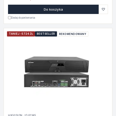
♡
Do koszyka
Dodaj do porównania
TANIEJ -5724 ZŁ
BESTSELLER
REKOMENDOWANY
HIKVISION · ID 61345