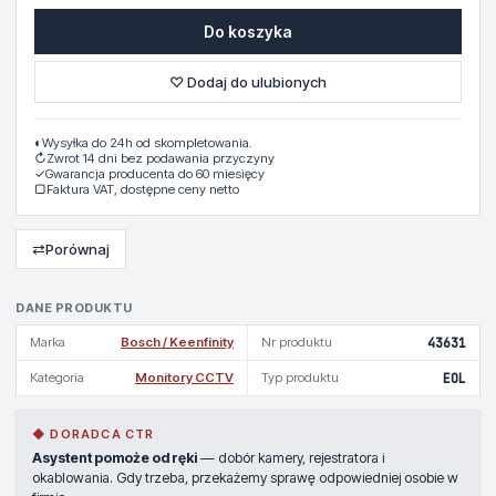
Do koszyka
♡ Dodaj do ulubionych
◐
Wysyłka do 24h od skompletowania.
↻
Zwrot 14 dni bez podawania przyczyny
✓
Gwarancja producenta do 60 miesięcy
▢
Faktura VAT, dostępne ceny netto
⇄
Porównaj
DANE PRODUKTU
Marka
Bosch / Keenfinity
Nr produktu
43631
Kategoria
Monitory CCTV
Typ produktu
EOL
◆ DORADCA CTR
Asystent pomoże od ręki
— dobór kamery, rejestratora i
okablowania. Gdy trzeba, przekażemy sprawę odpowiedniej osobie w