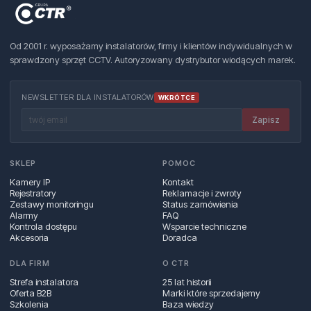
Od 2001 r. wyposażamy instalatorów, firmy i klientów indywidualnych w
sprawdzony sprzęt CCTV. Autoryzowany dystrybutor wiodących marek.
NEWSLETTER DLA INSTALATORÓW
WKRÓTCE
Zapisz
SKLEP
POMOC
Kamery IP
Kontakt
Rejestratory
Reklamacje i zwroty
Zestawy monitoringu
Status zamówienia
Alarmy
FAQ
Kontrola dostępu
Wsparcie techniczne
Akcesoria
Doradca
DLA FIRM
O CTR
Strefa instalatora
25 lat historii
Oferta B2B
Marki które sprzedajemy
Szkolenia
Baza wiedzy