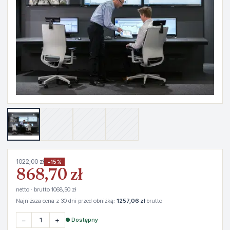
1022,00 zł
−15%
868,70 zł
netto · brutto 1068,50 zł
Najniższa cena z 30 dni przed obniżką:
1257,06 zł
brutto
−
+
● Dostępny