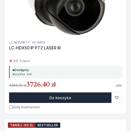
LC SECURITY · ID 10613
LC-HDX50 IP PTZ LASER IR
★ 5.0
· 9 opinii
Dostępny
Wysyłka 24h
3726,40 zł
4384,00 zł
netto
♡
Do koszyka
Dodaj do porównania
TANIEJ -60 ZŁ
BESTSELLER