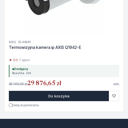
AXIS · ID 44991
Termowizyjna kamera ip AXIS Q1942-E
★ 5.0
· 7 opinii
Dostępny
Wysyłka 24h
29 876,65 zł
35 149,00 zł
netto
♡
Do koszyka
Dodaj do porównania