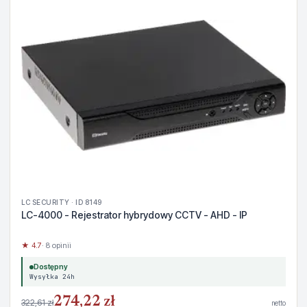
LC SECURITY · ID 8149
LC-4000 - Rejestrator hybrydowy CCTV - AHD - IP
★ 4.7
· 8 opinii
Dostępny
Wysyłka 24h
274,22 zł
322,61 zł
netto