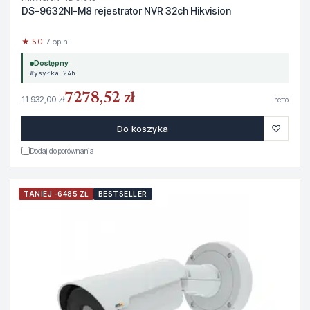
DS-9632NI-M8 rejestrator NVR 32ch Hikvision
★ 5.0
· 7 opinii
Dostępny
Wysyłka 24h
7278,52 zł
11 932,00 zł
netto
♡
Do koszyka
Dodaj do porównania
TANIEJ -6485 ZŁ
BESTSELLER