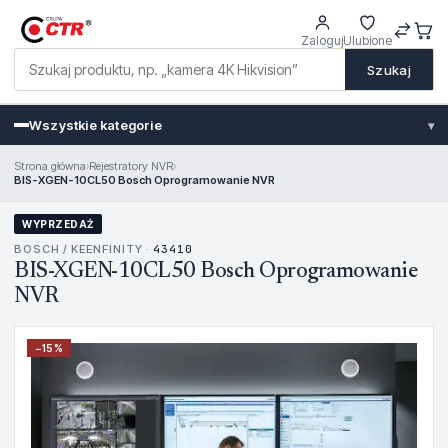
Zaloguj
Ulubione
Szukaj
Wszystkie kategorie
▾
Strona główna
›
Rejestratory NVR
›
BIS-XGEN-10CL50 Bosch Oprogramowanie NVR
WYPRZEDAŻ
BOSCH / KEENFINITY ·
43410
BIS-XGEN-10CL50 Bosch Oprogramowanie
NVR
−
15
%