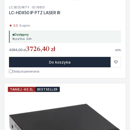
LC SECURITY · ID 10613
LC-HDX50 IP PTZ LASER IR
★ 5.0
· 9 opinii
Dostępny
Wysyłka 24h
3726,40 zł
4384,00 zł
netto
♡
Do koszyka
Dodaj do porównania
TANIEJ -60 ZŁ
BESTSELLER