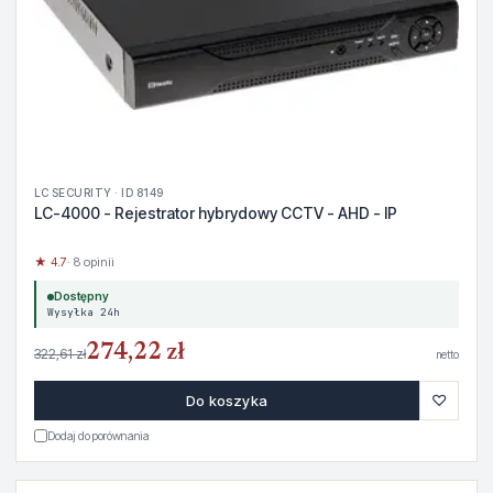
LC SECURITY · ID 8149
LC-4000 - Rejestrator hybrydowy CCTV - AHD - IP
★ 4.7
· 8 opinii
Dostępny
Wysyłka 24h
274,22 zł
322,61 zł
netto
♡
Do koszyka
Dodaj do porównania