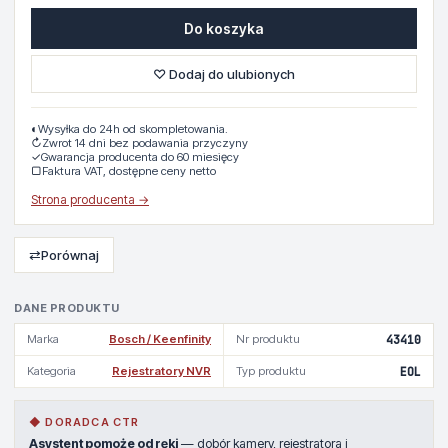
Do koszyka
♡ Dodaj do ulubionych
◐
Wysyłka do 24h od skompletowania.
↻
Zwrot 14 dni bez podawania przyczyny
✓
Gwarancja producenta do 60 miesięcy
▢
Faktura VAT, dostępne ceny netto
Strona producenta →
⇄
Porównaj
DANE PRODUKTU
Marka
Bosch / Keenfinity
Nr produktu
43410
Kategoria
Rejestratory NVR
Typ produktu
EOL
◆ DORADCA CTR
Asystent pomoże od ręki
— dobór kamery, rejestratora i