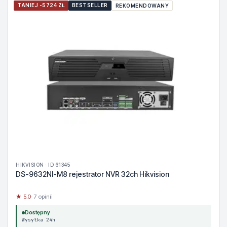
TANIEJ -5724 ZŁ
BESTSELLER
REKOMENDOWANY
HIKVISION · ID 61345
DS-9632NI-M8 rejestrator NVR 32ch Hikvision
★ 5.0
· 7 opinii
Dostępny
Wysyłka 24h