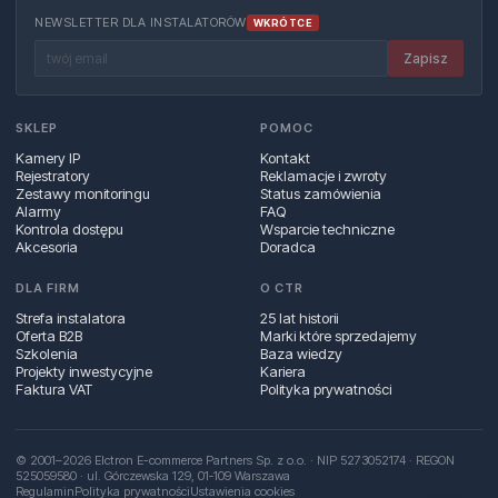
NEWSLETTER DLA INSTALATORÓW
WKRÓTCE
Zapisz
SKLEP
POMOC
Kamery IP
Kontakt
Rejestratory
Reklamacje i zwroty
Zestawy monitoringu
Status zamówienia
Alarmy
FAQ
Kontrola dostępu
Wsparcie techniczne
Akcesoria
Doradca
DLA FIRM
O CTR
Strefa instalatora
25 lat historii
Oferta B2B
Marki które sprzedajemy
Szkolenia
Baza wiedzy
Projekty inwestycyjne
Kariera
Faktura VAT
Polityka prywatności
© 2001–2026 Elctron E-commerce Partners Sp. z o.o. · NIP 5273052174 · REGON
525059580 · ul. Górczewska 129, 01‑109 Warszawa
Regulamin
Polityka prywatności
Ustawienia cookies