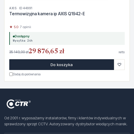
AXIS · ID 44991
Termowizyjna kamera ip AXIS Q1942-E
★ 5.0
· 7 opinii
Dostępny
Wysyłka 24h
29 876,65 zł
35 149,00 zł
netto
♡
Do koszyka
Dodaj do porównania
Od 2001 r. wyposażamy instalatorów, firmy i klientów indywidualnych w
sprawdzony sprzęt CCTV. Autoryzowany dystrybutor wiodących marek.