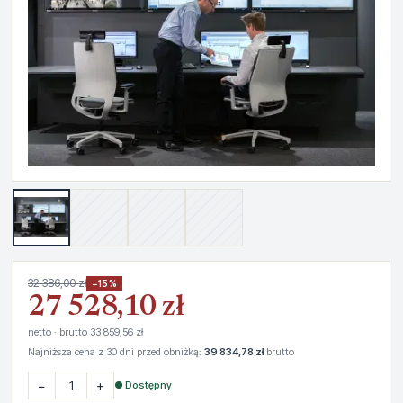
32 386,00 zł
−15%
27 528,10 zł
netto · brutto 33 859,56 zł
Najniższa cena z 30 dni przed obniżką:
39 834,78 zł
brutto
−
+
● Dostępny