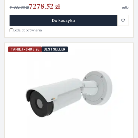
7278,52 zł
11 932,00 zł
netto
♡
Do koszyka
Dodaj do porównania
TANIEJ -6485 ZŁ
BESTSELLER