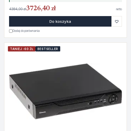
3726,40 zł
4384,00 zł
netto
♡
Do koszyka
Dodaj do porównania
TANIEJ -60 ZŁ
BESTSELLER