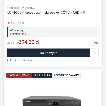
LC SECURITY · ID 8149
LC-4000 - Rejestrator hybrydowy CCTV - AHD - IP
★ 4.7
· 8 opinii
Dostępny
Wysyłka 24h
274,22 zł
322,61 zł
netto
♡
Do koszyka
Dodaj do porównania
TANIEJ -5724 ZŁ
BESTSELLER
REKOMENDOWANY