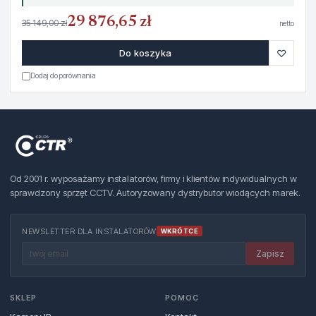
29 876,65 zł
35 149,00 zł
netto
♡
Do koszyka
Dodaj do porównania
Od 2001 r. wyposażamy instalatorów, firmy i klientów indywidualnych w
sprawdzony sprzęt CCTV. Autoryzowany dystrybutor wiodących marek.
NEWSLETTER DLA INSTALATORÓW
WKRÓTCE
Zapisz
SKLEP
POMOC