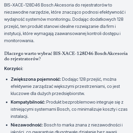
BIS-XACE-128D46 Bosch Akcesoria do rejestratorów to
niezawodne narzędzie, które znacząco podnosi efektywność i
wydajność systemów monitoringu. Dodając dodatkowych 128
przejść, ten produkt stanowi idealne rozwiązanie dla firm i
instytucji, które wymagają zaawansowanej kontroli dostępu i
monitorowania.
Dlaczego warto wybrać BIS-XACE-128D46 Bosch Akcesoria
do rejestratorów?
Korzyści:
Zwiększona pojemność:
Dodając 128 przejść, można
efektywnie zarządzać większymi przestrzeniami, co jest
kluczowe dla dużych przedsiębiorstw.
Kompatybilność:
Produkt bezproblemowo integruje się z
istniejącymi systemami Bosch, co minimalizuje koszty i czas
instalacji.
Niezawodność:
Bosch to marka znana z niezawodności i
jakości, co gwarantuje długotrwałe działanie bez awarii.