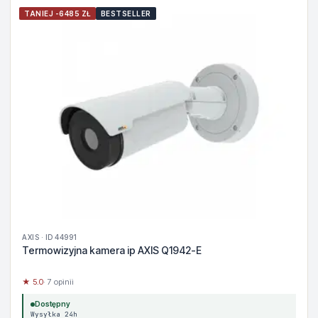
TANIEJ -6485 ZŁ
BESTSELLER
AXIS · ID 44991
Termowizyjna kamera ip AXIS Q1942-E
★ 5.0
· 7 opinii
Dostępny
Wysyłka 24h