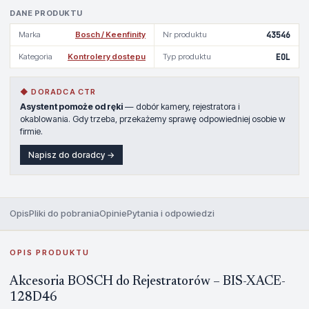
DANE PRODUKTU
Marka
Bosch / Keenfinity
Nr produktu
43546
Kategoria
Kontrolery dostepu
Typ produktu
EOL
◆ DORADCA CTR
Asystent pomoże od ręki
— dobór kamery, rejestratora i
okablowania. Gdy trzeba, przekażemy sprawę odpowiedniej osobie w
firmie.
Napisz do doradcy →
Opis
Pliki do pobrania
Opinie
Pytania i odpowiedzi
OPIS PRODUKTU
Akcesoria BOSCH do Rejestratorów – BIS-XACE-
128D46