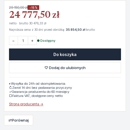
29 150,00 zł
−15%
24 777,50 zł
netto · brutto 30 476,33 zł
Najniższa cena z 30 dni przed obniżką:
35 854,50 zł
brutto
−
+
● Dostępny
Do koszyka
♡ Dodaj do ulubionych
◐
Wysyłka do 24h od skompletowania.
↻
Zwrot 14 dni bez podawania przyczyny
✓
Gwarancja producenta do 60 miesięcy
▢
Faktura VAT, dostępne ceny netto
Strona producenta →
⇄
Porównaj