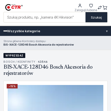
Zaloguj
Ulubione
Szukaj
Wszystkie kategorie
▾
Strona główna
›
Kontrolery dostepu
›
BIS-XACE-128D46 Bosch Akcesoria do rejestratorów
WYPRZEDAŻ
BOSCH / KEENFINITY ·
43546
BIS-XACE-128D46 Bosch Akcesoria do
rejestratorów
−
15
%