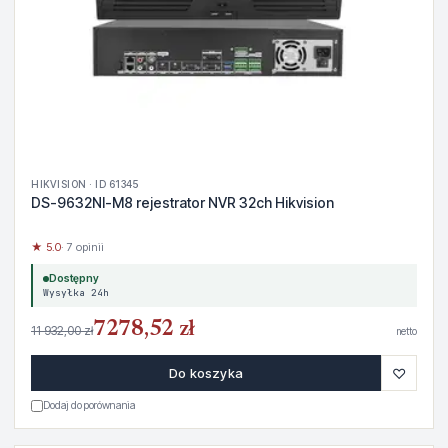
HIKVISION · ID 61345
DS-9632NI-M8 rejestrator NVR 32ch Hikvision
★ 5.0
· 7 opinii
Dostępny
Wysyłka 24h
7278,52 zł
11 932,00 zł
netto
♡
Do koszyka
Dodaj do porównania