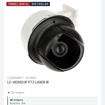
TANIEJ -809 ZŁ
BESTSELLER
LC SECURITY · ID 10613
LC-HDX50 IP PTZ LASER IR
★ 5.0
· 9 opinii
Dostępny
Wysyłka 24h