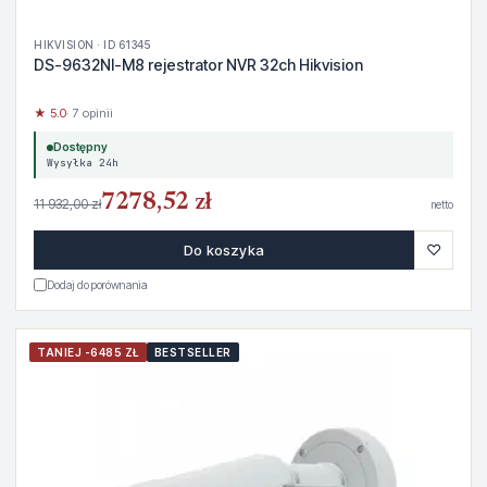
HIKVISION · ID 61345
DS-9632NI-M8 rejestrator NVR 32ch Hikvision
★ 5.0
· 7 opinii
Dostępny
Wysyłka 24h
7278,52 zł
11 932,00 zł
netto
♡
Do koszyka
Dodaj do porównania
TANIEJ -6485 ZŁ
BESTSELLER