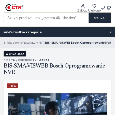
Zaloguj
Ulubione
Szukaj
Wszystkie kategorie
▾
Strona główna
›
Rejestratory NVR
›
BIS-SMA-VISWEB Bosch Oprogramowanie NVR
WYPRZEDAŻ
BOSCH / KEENFINITY ·
43657
BIS-SMA-VISWEB Bosch Oprogramowanie
NVR
−
15
%