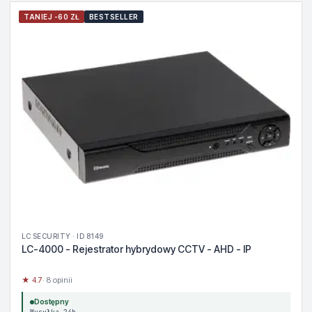
TANIEJ -60 ZŁ
BESTSELLER
LC SECURITY · ID 8149
LC-4000 - Rejestrator hybrydowy CCTV - AHD - IP
★ 4.7
· 8 opinii
Dostępny
Wysyłka 24h