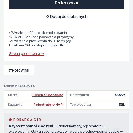
Do koszyka
♡ Dodaj do ulubionych
◐
Wysyłka do 24h od skompletowania.
↻
Zwrot 14 dni bez podawania przyczyny
✓
Gwarancja producenta do 60 miesięcy
▢
Faktura VAT, dostępne ceny netto
Strona producenta →
⇄
Porównaj
DANE PRODUKTU
Marka
Bosch / Keenfinity
Nr produktu
43657
Kategoria
Rejestratory NVR
Typ produktu
EOL
◆ DORADCA CTR
Asystent pomoże od ręki
— dobór kamery, rejestratora i
okablowania. Gdy trzeba, przekażemy sprawę odpowiedniej osobie w