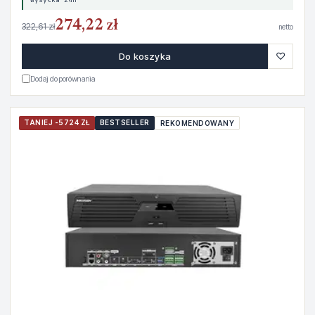
274,22 zł
322,61 zł
netto
♡
Do koszyka
Dodaj do porównania
TANIEJ -5724 ZŁ
BESTSELLER
REKOMENDOWANY