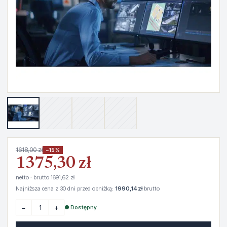
1618,00 zł
−15%
1375,30 zł
netto · brutto 1691,62 zł
Najniższa cena z 30 dni przed obniżką:
1990,14 zł
brutto
−
+
● Dostępny