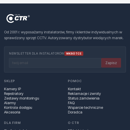
Od 2001 r. wyposażamy instalatorów, firmy i klientów indywidualnych w
sprawdzony sprzęt CCTV. Autoryzowany dystrybutor wiodących marek.
NEWSLETTER DLA INSTALATORÓW
WKRÓTCE
Zapisz
SKLEP
POMOC
Kamery IP
Kontakt
Rejestratory
Reklamacje i zwroty
Zestawy monitoringu
Status zamówienia
Alarmy
FAQ
Kontrola dostępu
Wsparcie techniczne
Akcesoria
Doradca
DLA FIRM
O CTR