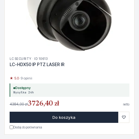
LC SECURITY · ID 10613
LC-HDX50 IP PTZ LASER IR
★ 5.0
· 9 opinii
Dostępny
Wysyłka 24h
3726,40 zł
4384,00 zł
netto
♡
Do koszyka
Dodaj do porównania