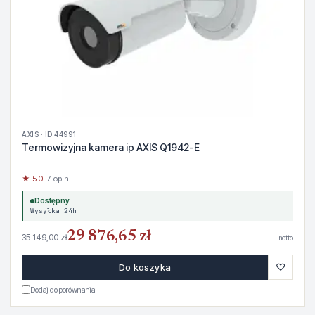
AXIS · ID 44991
Termowizyjna kamera ip AXIS Q1942-E
★ 5.0
· 7 opinii
Dostępny
Wysyłka 24h
29 876,65 zł
35 149,00 zł
netto
♡
Do koszyka
Dodaj do porównania